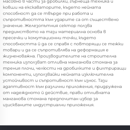
масовно в части за дробилки, гърнеща техника и
ковши на екскаваторите, където нейната
способност да се твърде при работа и
съпротивността към ударите са от съществено
значение. Железопътния сектор ползва
предимството на тази материална основа в
пресечки и комутационни точки, където
способността й да се справя с повторящи се тежки
товари и да се съпротивлява на деформация е
жизненоважна. Производителите на строителна
техника използват отливна манганова стомана за
трения плочи, челюсти на дробилките и филтриращи
компоненти, използвайки нейната изключителна
устойчивост и съпротивност към износ. Тази
адаптивност към различни приложения, придружена
от надеждното й действие, прави отливната
манганова стомана предпочитан избор за
изискваните индустриални приложения.