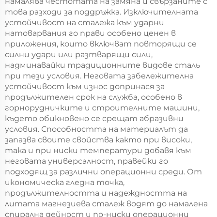
намалява честотата на замяна и свързаните с
това разходи за поддръжка. Изключителната
устойчивост на сталежа към ударни
натоварвания го прави особено ценен в
приложения, които включват повторящи се
силни удари или разтварящи сили,
надминавайки традиционните видове сталь
при тези условия. Неговата забележителна
устойчивост към износ допринася за
продължителен срок на служба, особено в
горнорудничките и строителните машини,
където обикновено се срещат абразивни
условия. Способността на материалът да
запазва своите свойства както при високи,
така и при ниски температури добавя към
неговата универсалност, правейки го
подходящ за различни операционни среди. От
икономическа гледна точка,
продължителността и надеждността на
литата магнезиева сталеж водят до намалена
спирална дейност и по-ниски операционни