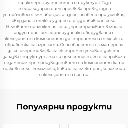
характерна аустенитна структура. Този
специализиран оцел проявява превъзходна
устойчивост към абразия и износ, особено при условия,
свързани с тежки ударни и раздробяващи сили.
Неговите приложения се разпространяват в много
индустрии, от горноруднички оборудвания и
железопътни компоненти до строителна техника и
обработка на агрегати. Способността на материал
да се съпротивлява на екстремни условия, докато
запазва структурната си целостност, го е направила
незаменим при производството на компоненти като
щакови чели, помалчеки, ковши на електроизкопалници
и железопътни писти.
Популярни продукти