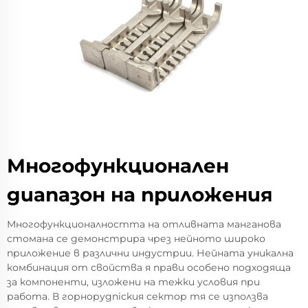
Многофункционален
диапазон на приложения
Многофункционалността на отливната манганова
стомана се демонстрира чрез нейното широко
приложение в различни индустрии. Нейната уникална
комбинация от свойства я прави особено подходяща
за компоненти, изложени на тежки условия при
работа. В горнорудnickия сектор тя се използва