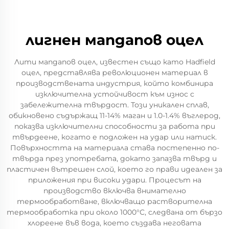
лигнен мanganов оцел
Лити мanganов оцел, известен също като Hadfield
оцел, представлява революционен материал в
производствената индустрия, който комбинира
изключителна устойчивост към износ с
забележителна твърдост. Този уникален сплав,
обикновено съдържащ 11-14% маган и 1.0-1.4% въглерод,
показва изключителни способности за работа при
твърдеене, когато е подложен на удар или натиск.
Повърхността на материала става постепенно по-
твърда през употребата, докато запазва твърд и
пластичен вътрешен слой, което го прави идеален за
приложения при високи удари. Процесът на
производство включва внимателно
термообработване, включващо растворителна
термообработка при около 1000°C, следвана от бързо
хлореене във вода, което създава неговата