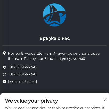
Връзка с нас
Номер 8, улица Шеннан, Индустриална зона, град
Шенлун, Тайчоу, провинция Цзянсу, Китай
+86-17851363240
+86-17851363240
[email protected]
Всички права запазени. Copyright © 2025 Jiangsu Tongzhou
We value your privacy
Heat Resistant Technology Co., Ltd.
We use cookies and similar tools to provide our services. If
поверителност