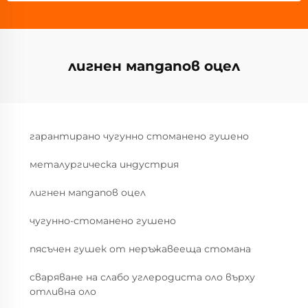
лигнен мanganов оцел
гарантирано чугунно стоманено гушено
металургическа индустрия
лигнен мanganов оцел
чугунно-стоманено гушено
пясъчен гушек от неръжавееща стомана
сваряване на слабо углеродиста оло върху
отливна оло