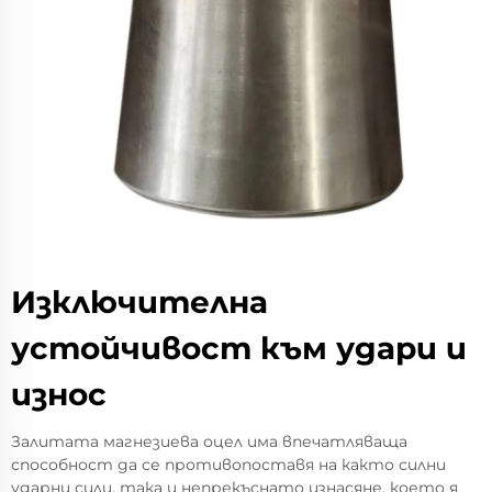
Изключителна
устойчивост към удари и
износ
Залитата магнезиева оцел има впечатляваща
способност да се противопоставя на както силни
ударни сили, така и непрекъснато изнасяне, което я