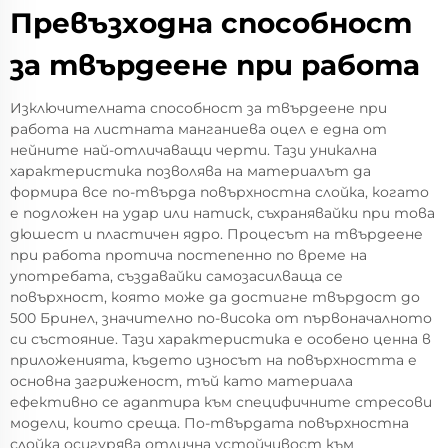
Превъзходна способност
за твърдеене при работа
Изключителната способност за твърдеене при
работа на листната манганиева оцел е една от
нейните най-отличаващи черти. Тази уникална
характеристика позволява на материалът да
формира все по-твърда повърхностна слойка, когато
е подложен на удар или натиск, съхранявайки при това
дюшест и пластичен ядро. Процесът на твърдеене
при работа протича постепенно по време на
употребата, създавайки самозасилваща се
повърхност, която може да достигне твърдост до
500 Бринел, значително по-висока от първоначалното
си състояние. Тази характеристика е особено ценна в
приложенията, където износът на повърхността е
основна загриженост, тъй като материала
ефективно се адаптира към специфичните стресови
модели, които среща. По-твърдата повърхностна
слойка осигурява отлична устойчивост към