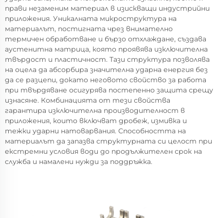
прави незаменим материал в изискващи индустрийни
приложения. Уникалната микроструктура на
материалът, постигната чрез внимателно
термичен обработване и бързо отхлаждане, създава
аустенитна матрица, която проявява изключителна
твърдост и пластичност. Тази структура позволява
на оцела да абсорбира значителна ударна енергия без
да се разцепи, докато неговото свойство за работа
при твърдяване осигурява постепенно защита срещу
изнасяне. Комбинацията от тези свойства
гарантира изключителна производителност в
приложения, които включват дробеж, измивка и
тежки ударни натоварвания. Способността на
материалът да запазва структурната си целост при
екстремни условия води до продължителен срок на
служба и намалени нужди за поддръжка.