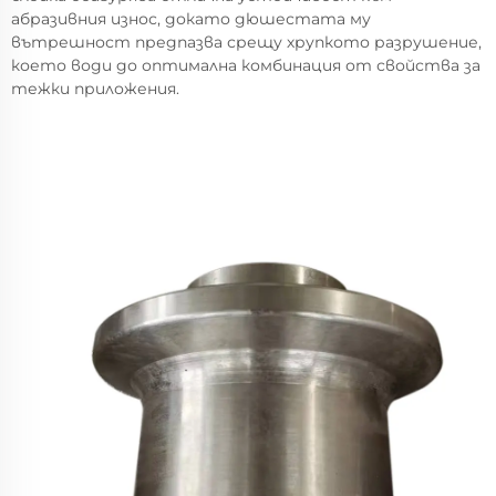
абразивния износ, докато дюшестата му
вътрешност предпазва срещу хрупкото разрушение,
което води до оптимална комбинация от свойства за
тежки приложения.