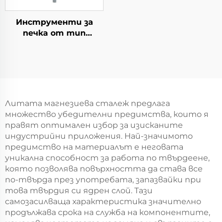
Инструменти за
печка от тип
„колодезна“
Литата магнезиева сталеж предлага
множество убедителни предимства, които я
правят оптимален избор за изисканите
индустрийни приложения. Най-значимото
предимство на материалът е неговата
уникална способност за работа по твърдеене,
която позволява повърхността да става все
по-твърда през употребата, запазвайки при
това твърдия си ядрен слой. Тази
самозасилваща характеристика значително
продължава срока на служба на компонентите,