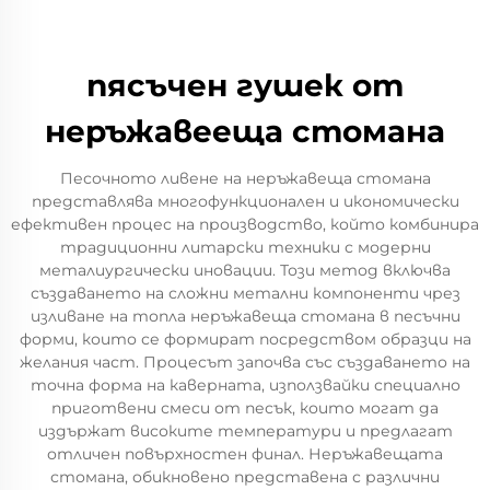
пясъчен гушек от
неръжавееща стомана
Песочното ливене на неръжавеща стомана
представлява многофункционален и икономически
ефективен процес на производство, който комбинира
традиционни литарски техники с модерни
металиургически иновации. Този метод включва
създаването на сложни метални компоненти чрез
изливане на топла неръжавеща стомана в песъчни
форми, които се формират посредством образци на
желания част. Процесът започва със създаването на
точна форма на каверната, използвайки специално
приготвени смеси от песък, които могат да
издържат високите температури и предлагат
отличен повърхностен финал. Неръжавещата
стомана, обикновено представена с различни