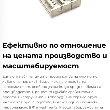
Ефективно по отношение
на цената производство и
масштабируемост
Една от най-значимите предимства на плочното
ливене на неръжавяващо желязо е неговата
икономичност, особено за ниски до средни обеми на
производство. Процесът изисква сравнително
прости инструменти и оборудване спрямо други
методи за производство, което води до по-ниски
първоначални资本 investments. Масштабируемостта