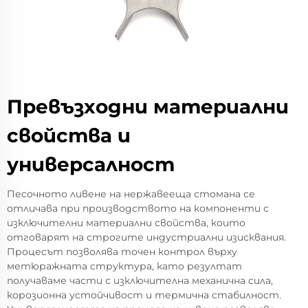
Превъзходни материални
свойства и
универсалност
Песочното ливене на нержавееща стомана се
отличава при производството на компоненти с
изключителни материални свойства, които
отговарят на строгите индустриални изисквания.
Процесът позволява точен контрол върху
метюражната структура, като резултат
получаваме части с изключителна механична сила,
корозионна устойчивост и термична стабилност.