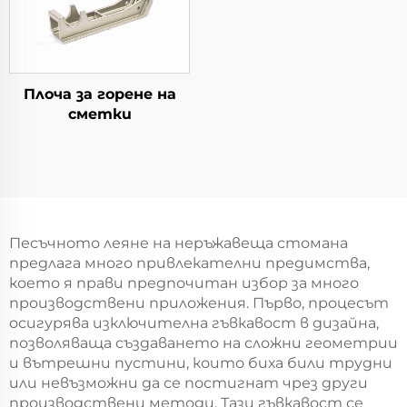
Плоча за горене на
сметки
Песъчното леяне на неръжавеща стомана
предлага много привлекателни предимства,
което я прави предпочитан избор за много
производствени приложения. Първо, процесът
осигурява изключителна гъвкавост в дизайна,
позволяваща създаването на сложни геометрии
и вътрешни пустини, които биха били трудни
или невъзможни да се постигнат чрез други
производствени методи. Тази гъвкавост се