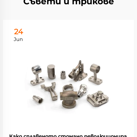
Съвети и трикове
24
Jun
Како сплавеното стомано революционира