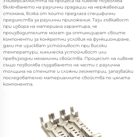
Универсалността на процеса на ливене позволява
включването на различни градации на нержавееща
стомана, всяка от които предлага специфични
предимства за различни приложения. Тази гъвкавост
при избора на материала гарантира, че
производителите могат да оптимизират своите
компоненти за конкретни условия на функциониране,
дали те изискват устойчивост при високи
температури, химическа устойчивост или
превъзходни механични свойства. Процесът на ливене
също позволява създаването на части с различна
толщина на стените и сложни геометрии, запазвайки
последователно материалните свойства по цялата
компонента.