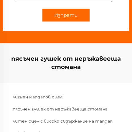
Изпрати
пясъчен гушек от неръжавееща
стомана
лигнен мanganов оцел
пясъчен гушек от неръжавееща стомана
литен оцел с високо съдържание на mangan