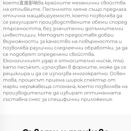
което直接影响ва крайните механични свойства
на отливките. Песъчното леяне също предлага
отлична мащабируемост, което позволява да
се регулират производствените обеми според
търсеността, без значителни допълнителни
инвестиции. Методът предоставя добри
възможности за качество на повърхността и
позволява различни следлеечни обработки, за да
се подобрят определени свойства.
Екологичният удар е относително нисък, тъй
като песъкът, използван в формите, може да се
рециклира и да се използва многократно. Освен
това, процесът приема широк спектър от
марки неръжавеща стомана, което позволява на
производителите да избират оптималната
съставна смес за специфични приложения.