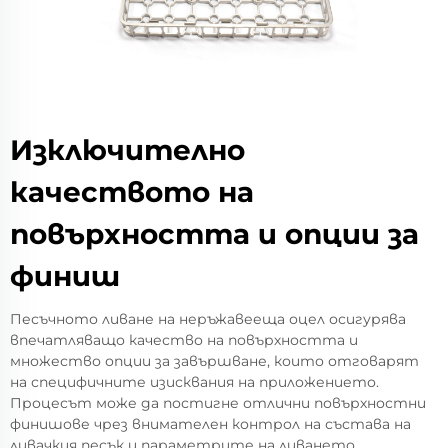
Изключително
качеството на
повърхността и опции за
финиш
Песъчното ливане на неръжавееща оцел осигурява
впечатляващо качество на повърхността и
множество опции за завършване, които отговарят
на специфичните изисквания на приложението.
Процесът може да постигне отлични повърхностни
финишове чрез внимателен контрол на състава на
ливачкия песък и параметрите на ливането.