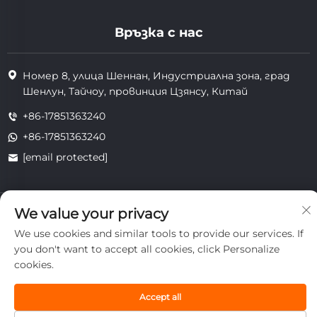
Връзка с нас
Номер 8, улица Шеннан, Индустриална зона, град
Шенлун, Тайчоу, провинция Цзянсу, Китай
+86-17851363240
+86-17851363240
[email protected]
Всички права запазени. Copyright © 2025 Jiangsu Tongzhou
We value your privacy
Heat Resistant Technology Co., Ltd.
We use cookies and similar tools to provide our services. If
поверителност
you don't want to accept all cookies, click Personalize
cookies.
Accept all