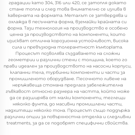
градации като 304, 316 или 420, се затопля докато
стане топла и след това внимателно се излива в
каверната на формата. Металът се затвердява и
охлажда в песъчната форма, вземайки крайната си
форма. Тази технология на производство е особено
ценна за производството на компоненти, които
изискват отлична корозионна устойчивост, висока
сила и превъзходна толерантност къмtoplата.
Процесът позволява създаването на сложни
геометрии и различни стени с толщина, което го
прави идеален за производството на насосни корпуси,
клапанни тела, турбинни компоненти и части за
промишленото оборудване. Песочното ливене на
неръжавеща стомана предлага забележителна
гъвкавост относно размера на частта, който може
да се разширява от малки компоненти, теглещи
няколко фунта, до масивни промишлени части,
надхитящи няколко тона. Процесът също поддържа
различни опции за повърхностна отделка и следливни
treatments, за да се подобрят специфични свойства.