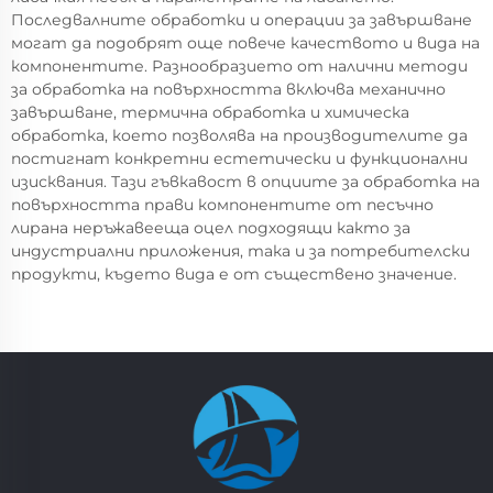
Последвалните обработки и операции за завършване
могат да подобрят още повече качеството и вида на
компонентите. Разнообразието от налични методи
за обработка на повърхността включва механично
завършване, термична обработка и химическа
обработка, което позволява на производителите да
постигнат конкретни естетически и функционални
изисквания. Тази гъвкавост в опциите за обработка на
повърхността прави компонентите от песъчно
лирана неръжавееща оцел подходящи както за
индустриални приложения, така и за потребителски
продукти, където вида е от съществено значение.