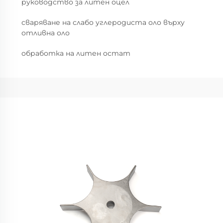
руководство за литен оцел
сваряване на слабо углеродиста оло върху
отливна оло
обработка на литен остат