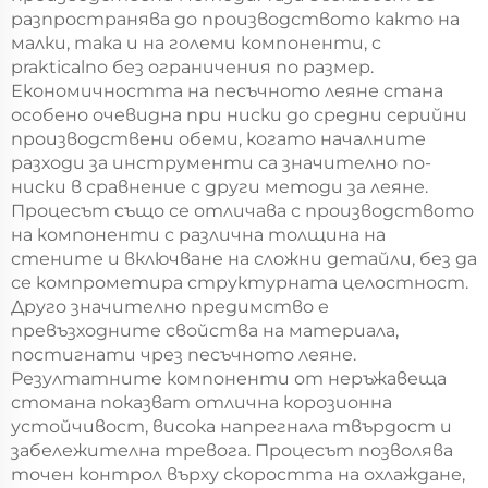
разпространява до производството както на
малки, така и на големи компоненти, с
prakticalno без ограничения по размер.
Економичността на песъчното леяне стана
особено очевидна при ниски до средни серийни
производствени обеми, когато началните
разходи за инструменти са значително по-
ниски в сравнение с други методи за леяне.
Процесът също се отличава с производството
на компоненти с различна толщина на
стените и включване на сложни детайли, без да
се компрометира структурната целостност.
Друго значително предимство е
превъзходните свойства на материала,
постигнати чрез песъчното леяне.
Резултатните компоненти от неръжавеща
стомана показват отлична корозионна
устойчивост, висока напрегнала твърдост и
забележителна тревога. Процесът позволява
точен контрол върху скоростта на охлаждане,