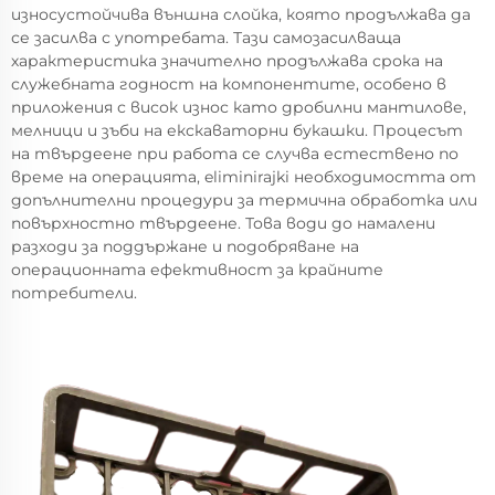
износустойчива външна слойка, която продължава да
се засилва с употребата. Тази самозасилваща
характеристика значително продължава срока на
служебната годност на компонентите, особено в
приложения с висок износ като дробилни мантилове,
мелници и зъби на екскаваторни букашки. Процесът
на твърдеене при работа се случва естествено по
време на операцията, eliminirajki необходимостта от
допълнителни процедури за термична обработка или
повърхностно твърдеене. Това води до намалени
разходи за поддържане и подобряване на
операционната ефективност за крайните
потребители.