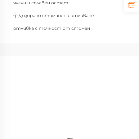
чугун и сплавен остат
个人изирано стоманено отливане
отливка с точност от стоман