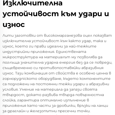
Изключителна
устойчивост към удари и
износ
Лити заготовки от високомарганезова оцел показват
изключителна устойчивост към както удар, така и
износ, което ги прави идеални за най-тежките
индустрийни приложения. Единствената
микроструктура на материалът му позволява да
поглъща значителна ударна енергия без да се повреди,
същевременно си противопоставяйки абразивния
износ. Тази комбинация от свойства е особено ценна в
горнорудnickото оборудване, където компонентите
са подложени на постоянни тежки удари и абразивни
условия. Умение на материала да запази своята
твърдост, докато развива твърда повърхностна
слойка, гарантира оптимално изпълнение в
приложения като части за дробилки, връзки на ланци
за драглайн и железопътни пресечни точки.