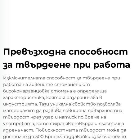
Превъзходна способност
за твърдеене при работа
Изключителната способност за твърдеене при
работа на ливените стоманени от
високомарганцовка стомана е определяща
характеристика, която я разграничава в
индустрията. Тази уникална свойство позволява
материалът да развива повишена повърхностна
твърдост чрез удар и натиск по време на
употребата, като съхранява твърда и пластична
ядрена част. Повърхностната твърдост може да
достигне до 500 Бринел, създавайки изключително