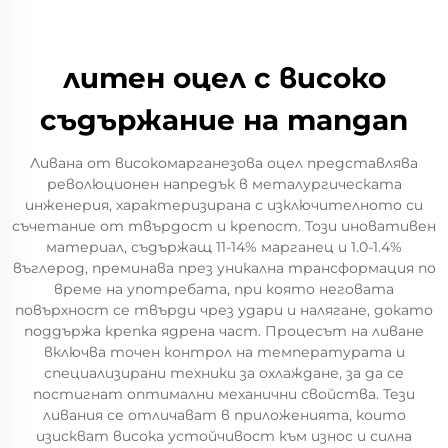
литен оцел с високо
съдържание на mangan
Ливана от високомарганезова оцел представлява
революционен напредък в металургическата
инженерия, характеризирана с изключителното си
съчетание от твърдост и крепост. Този иновативен
материал, съдържащ 11-14% марганец и 1.0-1.4%
въглерод, преминава през уникална трансформация по
време на употребата, при която неговата
повърхност се твърди чрез удари и налягане, докато
поддържа крепка ядрена част. Процесът на ливане
включва точен контрол на температурата и
специализирани техники за охлаждане, за да се
постигнат оптимални механични свойства. Тези
ливания се отличават в приложенията, които
изискват висока устойчивост към износ и силна