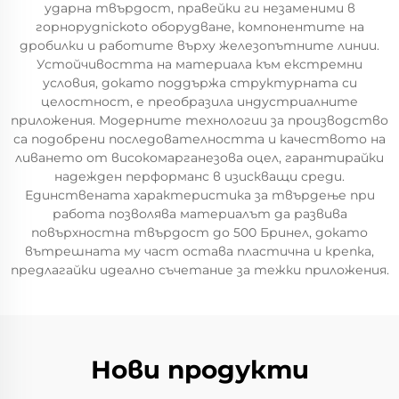
ударна твърдост, правейки ги незаменими в
горнорудnickoto оборудване, компонентите на
дробилки и работите върху железопътните линии.
Устойчивостта на материала към екстремни
условия, докато поддържа структурната си
целостност, е преобразила индустриалните
приложения. Модерните технологии за производство
са подобрени последователността и качеството на
ливането от високомарганезова оцел, гарантирайки
надежден перформанс в изискващи среди.
Единствената характеристика за твърдење при
работа позволява материалът да развива
повърхностна твърдост до 500 Бринел, докато
вътрешната му част остава пластична и крепка,
предлагайки идеално съчетание за тежки приложения.
Нови продукти