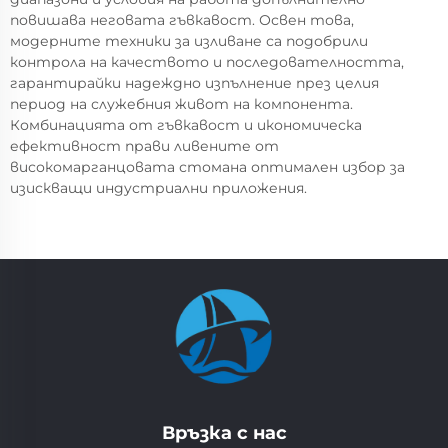
повишава неговата гъвкавост. Освен това,
модерните техники за изливане са подобрили
контрола на качеството и последователността,
гарантирайки надеждно изпълнение през целия
период на служебния живот на компонента.
Комбинацията от гъвкавост и икономическа
ефективност прави ливените от
високомарганцовата стомана оптимален избор за
изискващи индустриални приложения.
Връзка с нас