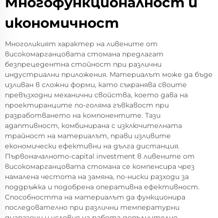
Многофункционалност и
икономичност
Многоликият характер на ливените от
високомарганцовата стомана предлагат
безпрецедентна стойност при различни
индустриални приложения. Материалът може да бъде
изливан в сложни форми, като съхранява своите
превъзходни механични свойства, което дава на
проектиранците по-голяма гъвкавост при
разработването на компонентите. Тази
адаптивност, комбинирана с изключителната
трайност на материалът, прави изливите
економически ефективни на дълга дистанция.
Първоначалното-capital investment в ливените от
високомарганцовата стомана се компенсира чрез
намалена честота на замяна, по-ниски разходи за
поддръжка и подобрена оперативна ефективност.
Способността на материалът да функционира
последователно при различни температурни
диапазони и условия на работа допълнително