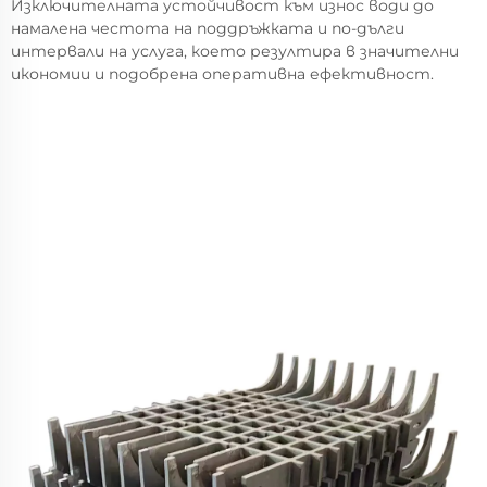
Изключителната устойчивост към износ води до
намалена честота на поддръжката и по-дълги
интервали на услуга, което резултира в значителни
икономии и подобрена оперативна ефективност.