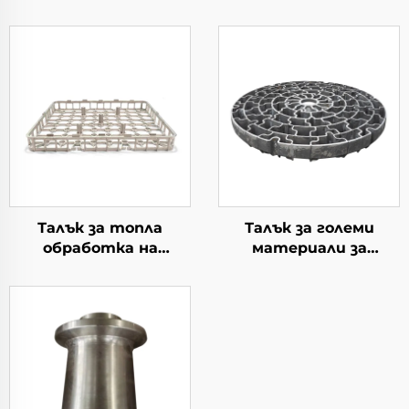
Талък за топла
Талък за големи
обработка на
материали за
материал
употреба в котлите
тип колодезен