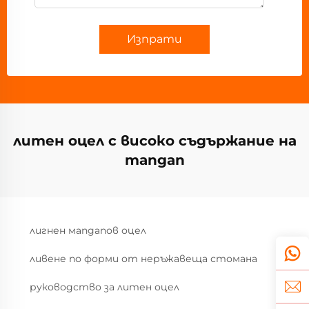
Изпрати
литен оцел с високо съдържание на
mangan
лигнен мanganов оцел
ливене по форми от неръжавеща стомана
руководство за литен оцел