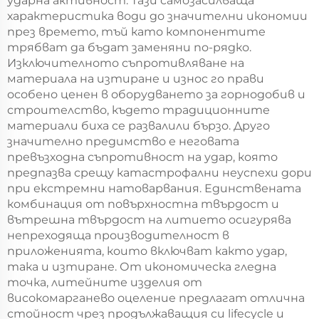
ударна активност. Тази самозасилваща
характеристика води до значителни икономии
през времето, тъй като компонентите
трябват да бъдат заменяни по-рядко.
Изключителното съпротивляване на
материала на изтиране и износ го прави
особено ценен в оборудването за горнодобив и
строителство, където традиционните
материали биха се развалили бързо. Друго
значително предимство е неговата
превъзходна съпротивност на удар, която
предпазва срещу катастрофални неуспехи дори
при екстремни натоварвания. Единствената
комбинация от повърхностна твърдост и
вътрешна твърдост на литието осигурява
непреходяща производителност в
приложенията, които включват както удар,
така и изтиране. От икономическа гледна
точка, литейните изделия от
високомарганево оцеление предлагат отлична
стойност чрез продължаващия си lifecycle и