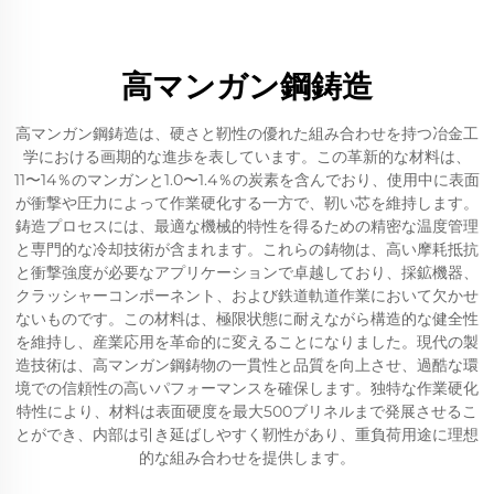
高マンガン鋼鋳造
高マンガン鋼鋳造は、硬さと靭性の優れた組み合わせを持つ冶金工
学における画期的な進歩を表しています。この革新的な材料は、
11〜14％のマンガンと1.0〜1.4％の炭素を含んでおり、使用中に表面
が衝撃や圧力によって作業硬化する一方で、靭い芯を維持します。
鋳造プロセスには、最適な機械的特性を得るための精密な温度管理
と専門的な冷却技術が含まれます。これらの鋳物は、高い摩耗抵抗
と衝撃強度が必要なアプリケーションで卓越しており、採鉱機器、
クラッシャーコンポーネント、および鉄道軌道作業において欠かせ
ないものです。この材料は、極限状態に耐えながら構造的な健全性
を維持し、産業応用を革命的に変えることになりました。現代の製
造技術は、高マンガン鋼鋳物の一貫性と品質を向上させ、過酷な環
境での信頼性の高いパフォーマンスを確保します。独特な作業硬化
特性により、材料は表面硬度を最大500ブリネルまで発展させるこ
とができ、内部は引き延ばしやすく靭性があり、重負荷用途に理想
的な組み合わせを提供します。