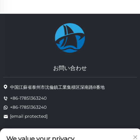
お問い合わせ
中国江蘇省泰州市沈倫鎮工業集積区深南路8番地
+86-17851363240
+86-17851363240
[email protected]
We value your privacy
著作権 © 2025 江蘇省通州耐熱技術有限公司。すべての権利は留保されま