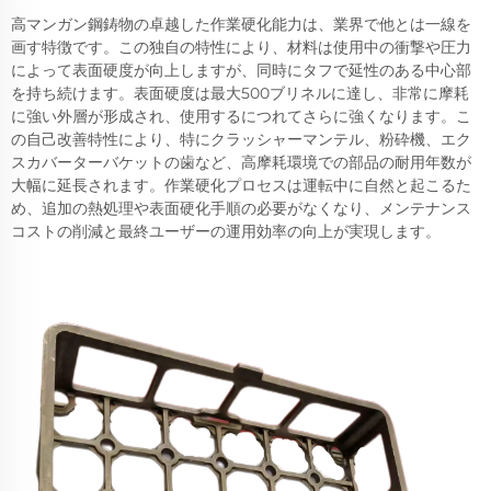
高マンガン鋼鋳物の卓越した作業硬化能力は、業界で他とは一線を
画す特徴です。この独自の特性により、材料は使用中の衝撃や圧力
によって表面硬度が向上しますが、同時にタフで延性のある中心部
を持ち続けます。表面硬度は最大500ブリネルに達し、非常に摩耗
に強い外層が形成され、使用するにつれてさらに強くなります。こ
の自己改善特性により、特にクラッシャーマンテル、粉砕機、エク
スカバーターバケットの歯など、高摩耗環境での部品の耐用年数が
大幅に延長されます。作業硬化プロセスは運転中に自然と起こるた
め、追加の熱処理や表面硬化手順の必要がなくなり、メンテナンス
コストの削減と最終ユーザーの運用効率の向上が実現します。