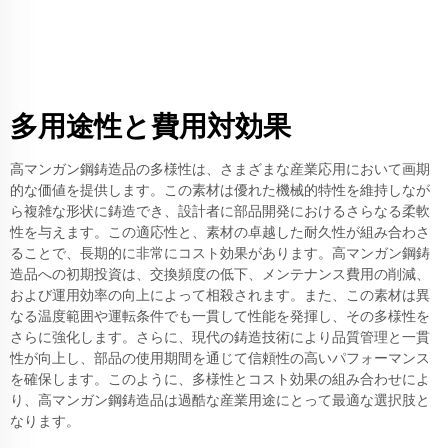
多用途性と費用対効果
高マンガン鋼鋳造品の多様性は、さまざまな産業応用において画期
的な価値を提供します。この素材は優れた機械的特性を維持しなが
ら複雑な形状に鋳造でき、設計者に部品開発におけるさらなる柔軟
性を与えます。この適応性と、素材の卓越した耐久性が組み合わさ
ることで、長期的に非常にコスト効果があります。高マンガン鋼鋳
造品への初期投資は、交換頻度の低下、メンテナンス費用の削減、
および運用効率の向上によって相殺されます。また、この素材は異
なる温度範囲や運転条件でも一貫して性能を発揮し、その多様性を
さらに強化します。さらに、現代の鋳造技術により品質管理と一貫
性が向上し、部品の使用期間を通じて信頼性の高いパフォーマンス
を確保します。このように、多様性とコスト効果の組み合わせによ
り、高マンガン鋼鋳造品は過酷な産業用途にとって最適な選択肢と
なります。