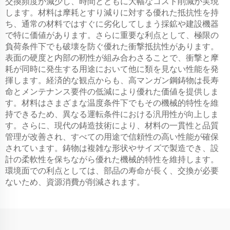
交換頻度が減少し、時間とともに大幅なコスト削減が実現
します。材料は摩耗とすり減りに対する優れた抵抗性を持
ち、通常の材料ではすぐに劣化してしまう採鉱や建設機器
で特に価値があります。さらに重要な利点として、極限の
負荷条件下でも破壊を防ぐ優れた衝撃抵抗性があります。
表面の硬度と内部の靭性が組み合わさることで、衝撃と摩
耗が同時に発生する用途において他に類を見ない性能を発
揮します。経済的な観点からも、高マンガン鋼鋳物は長寿
命とメンテナンス要件の低減により優れた価値を提供しま
す。材料はさまざまな温度条件下でもその機械的特性を維
持できるため、異なる運転条件における汎用性が向上しま
す。さらに、現代の鋳造技術により、材料の一貫性と品質
管理が改善され、すべての用途で信頼性の高い性能が確保
されています。鋳物は複雑な形状やサイズで製造でき、設
計の柔軟性を保ちながら優れた機械的特性を維持します。
環境面での利点としては、部品の寿命が長く、交換が必要
ないため、資源消費が削減されます。