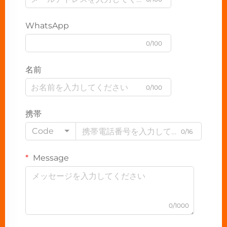
WhatsApp
0/100
名前
0/100
携帯
Code
0/16
Message
0/1000