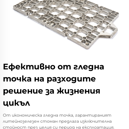
Ефективно от гледна
точка на разходите
решение за жизнения
цикъл
От икономическа гледна точка, гарантираният
литейнозелезен стоман предлага изключителна
стойност през целия си период на експлоатация.