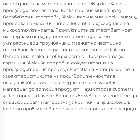
надеждност на материалите и потвърждаване на
производителността. Всяка партия минав през
всеобхватни тестове, включително химически анализ,
проверка на механичните свойства и изследване на
микроструктурата. Продуктите се тестват чрез
напреднали неразрушителни методи, като
ултрасънцеви проучвания и магнитно частицно
тестване, което гарантира целостта им както
вътрешно, така и повърхностно. Програмата за
гаранция включва подробна документация на
производствения процес, състава на материалите и
характеристиките на производителността,
осигурявайки пълен проследимост от суровия
материал до готовия продукт. Тази строга система
за контрол на качеството позволява на клиентите да
специфицират материала за критични приложения,
където провалът би могъл да има сериозни последици.