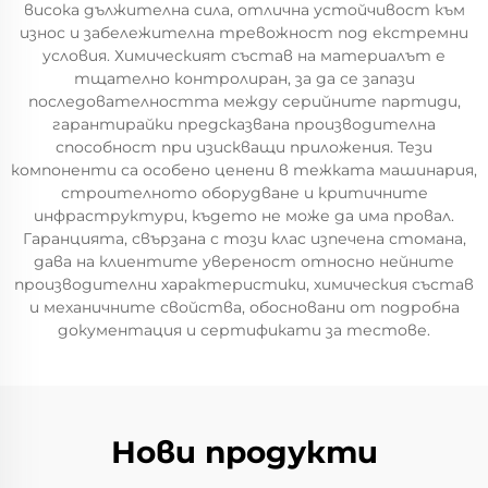
висока дължителна сила, отлична устойчивост към
износ и забележителна тревожност под екстремни
условия. Химическият състав на материалът е
тщателно контролиран, за да се запази
последователността между серийните партиди,
гарантирайки предсказвана производителна
способност при изискващи приложения. Тези
компоненти са особено ценени в тежката машинария,
строителното оборудване и критичните
инфраструктури, където не може да има провал.
Гаранцията, свързана с този клас изпеченa стомана,
дава на клиентите увереност относно нейните
производителни характеристики, химическия състав
и механичните свойства, обосновани от подробна
документация и сертификати за тестове.
Нови продукти