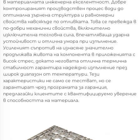
в материалната инженерна екселентност. Добре
контролираният производствен процес води до
оптимална зърнена структура и равномерни
свойства навсякъде по отливката. Това се превежда в
по-добри механични свойства, включително
изключителна тегловна сила, впечатляваща ударна
устойчивост и отлична умора при изпълнение.
Усиленият съпротив на изнасяне значително
продължава живота на компонента в приложенията с
висок стрес, докато неговата отлична термична
стабилност гарантира надеждно изпълнение през
широк диапазон от температури. Тези
характеристики не само се тестват, но се
гарантират чрез програмата за гаранция,
предлагайки клиентите с квантифицируемо уверение
в способността на материала.