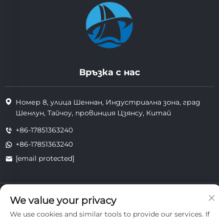
Връзка с нас
Номер 8, улица Шеннан, Индустриална зона, град
Шенлун, Тайчоу, провинция Цзянсу, Китай
+86-17851363240
+86-17851363240
[email protected]
Всички права запазени. Copyright © 2025 Jiangsu Tongzhou
We value your privacy
Heat Resistant Technology Co., Ltd.
поверителност
We use cookies and similar tools to provide our services. If