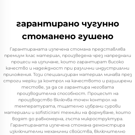
гарантирано чугунно
стоманено гушено
Гарантираната изпеченa стомана представлява
премиум клас материал, произведена чрез напреднали
процеси на изпичане, които гарантират високо
качество и надеждност при различни индустриални
приложения. Този специализиран материал минава през
строги мерки за контрол на качеството и разширени
тестове, за да се гарантира неговата
производителна способност. Процесът на
производство включва точен контрол на
температурата, тщателно избрани сурови
материали и sofisticirani техники на формуване, които
водят до равномерна, гъста микроструктура.
Гарантираната изпеченa стомана демонстрира
изключителни механични свойства, включително