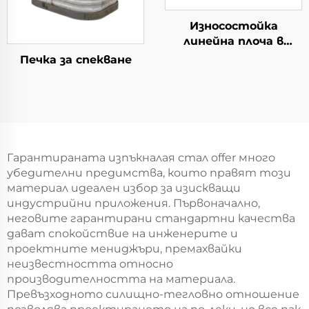
Износостойка
линейна плоча в
стална завод
Печка за спекване
Гарантираната изпъкналая стал offer много
убедителни предимства, които правят този
материал идеален избор за изискващи
индустрийни приложения. Първоначално,
неговите гарантирани стандартни качества
дават спокойствие на инженерите и
проектните мениджъри, премахвайки
неизвестността относно
производителността на материала.
Превъзходното силищно-тегловно отношение