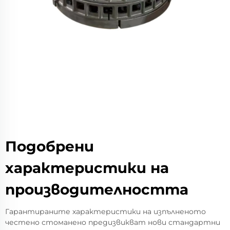
Подобрени
характеристики на
производителността
Гарантираните характеристики на изпълненото
честено стоманено предизвикват нови стандартни