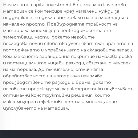
Началното-capital investment в премиално качество
материал се компенсира чрез намалени нужди за
поддържане, по-дълги интервали на експлоатация и
намалено просто. Превъзходната трайност на
материала минимизира необходимостта от
заместващи части, докато неговите
последователни свойства улесняват планирането на
поддържането и управлението на складовите запаси.
Комплексното гаранционно покритие намалява риска
и потенциалните лицеви разходи, свързани с неуспех
на материала. Допълнително, отличната
обработваемост на материала намалява
производствените разходи и време, докато
неговите предсказуеми характеристики позволяват
оптимални конструктивни решения, които
максимизират ефективността и минимизират
използването на материал.