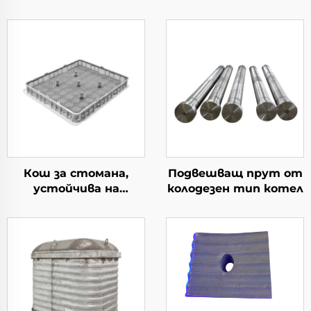
Кош за стомана,
Подвешващ прут от
устойчива на
колодезен тип котел
топлина