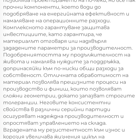
позволява проектирането на по-леки, но все пак
прочни компоненти, което води до
подобряване на енергийната ефективност и
намаляване на операционните разходи.
Комплексното гарантуване защитава
инвестициите, като гарантира, че
материалът отговаря или надхвърля
зададените параметри за производителност.
Подобрениятостта му продължителност на
живота и намалява нуждите за поддръжка,
допринасяйки към по-ниски общи разходи за
собственост. Отличната обработимост на
материал позволява прецизните процеси на
производство и финиш, които позволяват
сложни геометрии, докато запазват строгите
толеранции. Неговите консистентни
свойства в различни серийни партиди
осигуряват надеждна производителност и
опростяват управлението на склада.
Вградената му резистентност към износ и
корозия увеличава жизнения цикъл на