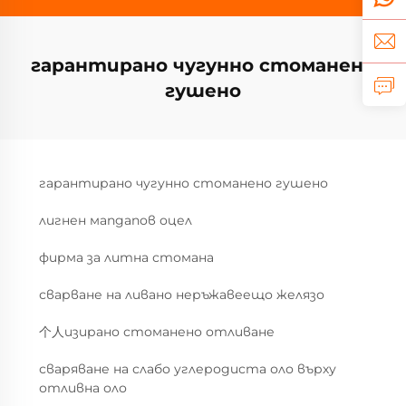
гарантирано чугунно стоманено
гушено
гарантирано чугунно стоманено гушено
лигнен мanganов оцел
фирма за литна стомана
сварване на ливано неръжавеещо желязо
个人изирано стоманено отливане
сваряване на слабо углеродиста оло върху
отливна оло