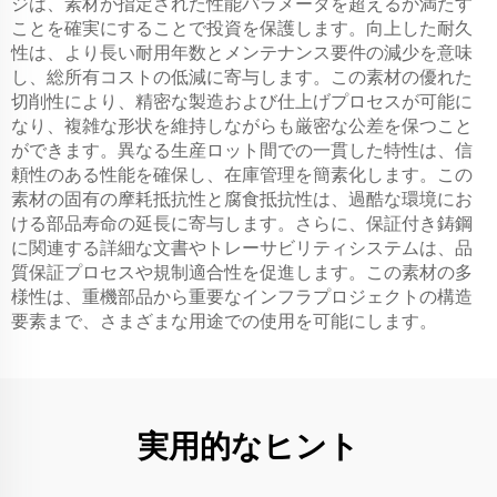
ジは、素材が指定された性能パラメータを超えるか満たす
ことを確実にすることで投資を保護します。向上した耐久
性は、より長い耐用年数とメンテナンス要件の減少を意味
し、総所有コストの低減に寄与します。この素材の優れた
切削性により、精密な製造および仕上げプロセスが可能に
なり、複雑な形状を維持しながらも厳密な公差を保つこと
ができます。異なる生産ロット間での一貫した特性は、信
頼性のある性能を確保し、在庫管理を簡素化します。この
素材の固有の摩耗抵抗性と腐食抵抗性は、過酷な環境にお
ける部品寿命の延長に寄与します。さらに、保証付き鋳鋼
に関連する詳細な文書やトレーサビリティシステムは、品
質保証プロセスや規制適合性を促進します。この素材の多
様性は、重機部品から重要なインフラプロジェクトの構造
要素まで、さまざまな用途での使用を可能にします。
実用的なヒント