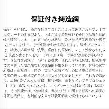
保証付き鋳造鋼
保証付き鋳鋼は、高度な鋳造プロセスによって製造されたプレミア
ムグレードの金属であり、さまざまな産業分野で優れた品質と信頼
性を確保します。この専門的な材料は、厳格な品質管理措置や広範
なテストを経て、その性能特性が保証されます。製造プロセスに
は、精密な温度管理、慎重に選ばれた原材料、そして洗練された成
形技術が含まれており、これにより均一で緻密な組織が得られま
す。保証付き鋳鋼は、高い引張強度、優れた摩耗抵抗性、極限条件
での卓越した耐久性などの機械的特性を持っています。材料の化学
組成は、生産ロット間の一貫性を維持するために慎重に管理され、
要求の厳しい用途での予測可能な性能を確保します。これらの部品
は、故障が許されない重機、建設機器、重要なインフラプロジェク
トで特に重宝されています。このグレードの鋳鋼に付随する保証
は、その性能仕様、化学組成、機械的特性に関する顧客への確実な
保証を提供し、包括的な文書や試験証明書で裏付けられています。