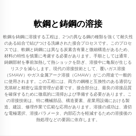
軟鋼と鋳鋼の溶接
軟鋼を鋳鋼に溶接する工程は、2つの異なる鋼の種類を強くて耐久性
のある結合で結びつける洗練された接合プロセスです。このプロセ
スでは、軟鋼と鋳鋼には異なる炭素含有量と微細構造があるため、
材料の特性を慎重に考慮する必要があります。手順としては通常、
鋳鋼部材を事前加熱して熱ショックを防ぎ、溶接中に亀裂が生じる
リスクを減らします。現代の溶接技術として、覆いガス溶接
（SMAW）やガス金属アーク溶接（GMAW）がこの用途で一般的
に使用されます。この工程には、両方の鋼種と互換性のある適切な
充填材と精密な温度管理が必要です。接合部分は、最良の溶接品質
を確保するために徹底的に清掃および準備する必要があります。こ
の溶接技術は、特に機械部品、構造要素、産業用設備における製
造、建設、修理作業で広範な応用があります。溶接の成功は、適切
な電極選択、溶接パラメータ、内部応力を軽減するための溶接後の
熱処理などの要因に依存します。