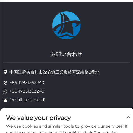
お問い合わせ
中国江蘇省泰州市沈倫鎮工業集積区深南路8番地
+86-17851363240
+86-17851363240
[email protected]
We value your privacy
著作権 © 2025 江蘇省通州耐熱技術有限公司。すべての権利は留保されま
We use cookies and similar tools to provide our services. If
す。
you don't want to accept all cookies, click Personalize
プライバシー