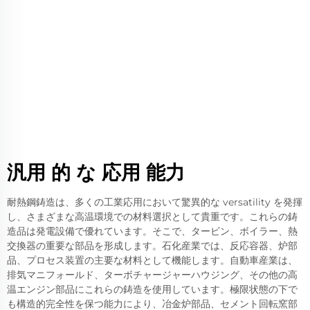
汎用 的 な 応用 能力
耐熱鋼鋳造は、多くの工業応用において驚異的な versatility を発揮
し、さまざまな高温環境での材料選択として貴重です。これらの鋳
造品は発電設備で優れています。そこで、タービン、ボイラー、熱
交換器の重要な部品を形成します。石化産業では、反応容器、炉部
品、プロセス装置の主要な材料として機能します。自動車産業は、
排気マニフォールド、ターボチャージャーハウジング、その他の高
温エンジン部品にこれらの鋳造を使用しています。極限状態の下で
も構造的完全性を保つ能力により、冶金炉部品、セメント回転窯部