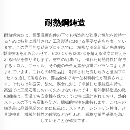
耐熱鋼鋳造
耐熱鋼鋳造は、極限温度条件の下でも構造的な強度と性能を維持す
るために特別に設計された工業製造における重要な進歩を表してい
ます。この専門的な鋳造プロセスでは、精密な冶金組成と先進的な
製造技術を組み合わせて、600°Cから1200°Cを超える温度に耐えら
れる部品を作り出します。材料の組成には、優れた耐熱特性に寄与
するクロム、ニッケル、その他の合金元素が慎重にバランスよく含
まれています。これらの鋳造品は、制御された流し込みと凝固プロ
セスを通じて製造され、部品全体で均一な材料特性が確保されま
す。それらは熱疲労、酸化、腐食に対して卓越した抵抗性を持ち、
高温での工業応用において欠かせないものです。耐熱鋼鋳造品の微
細組織は、高温でも安定性を保つように特に設計されており、熱的
ストレスの下でも変形を防ぎ、機械的特性を維持します。これらの
鋳造品は品質保証のために広範にテストされ、レントゲン検査、超
音波検査、機械的特性の確認などが行われ、厳格な業界基準を満た
していることが確実です。