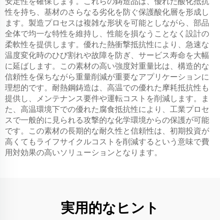
安定性を確保します。これらの鋳造品は、優れた酸化抵抗
性を持ち、基材のさらなる劣化を防ぐ保護酸化層を形成し
ます。製造プロセスは複雑な形状を可能としながら、部品
全体で均一な特性を維持し、性能を損なうことなく設計の
柔軟性を提供します。優れた熱衝撃抵抗性により、急速な
温度変化時のひび割れや故障を防ぎ、サービス寿命を大幅
に延ばします。この素材の高い強度対重量比は、構造的な
信頼性を保ちながら重量削減が重要なアプリケーションに
理想的です。耐熱鋼鋳造は、高温での優れた摩耗抵抗性も
提供し、メンテナンス要件や運転コストを削減します。ま
た、高温環境下での優れた腐食抵抗性により、工業プロセ
スで一般的に見られる攻撃的な化学環境からの保護が可能
です。この素材の長期的な耐久性と信頼性は、初期投資が
高くてもライフサイクルコストを削減するという意味で費
用対効果の高いソリューションとなります。
実用的なヒント