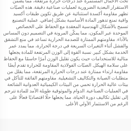
تحت الأحمال المستمرة عند درجات حرارة مرتفعة، مما يضمن
الاستقرار البعدية الضرورية لعمليات صناعية دقيقة. هذه الصبّات
تظهر مقاومة أكسدة استثنائية عن طريق تكوين طبقات أكسيد
واقية تمنع تدهور المادة الأساسية بشكل إضافي. عملية التصنيع
تسمح بالأشكال الهندسية المعقدة مع الحفاظ على الخصائص
الموحدة عبر المكون، مما يمكّن المرونة في التصميم دون المساس
بالأداء. مقاومتهم الممتازة للصدمة الحرارية تساعد في منع التشقق
والفشل أثناء التغيرات السريعة في درجة الحرارة، مما يمدد عمر
الخدمة بشكل كبير. نسبة القوة إلى الوزن المرتفعة للمادة يجعلها
مثالية للاستخدامات حيث يكون تقليل الوزن أمرًا حاسمًا مع الحفاظ
على سلامة الهيكل. الصبّات الفولاذية المقاومة للحرارة تقدم أيضًا
مقاومة ارتداء ممتازة عند درجات الحرارة المرتفعة، مما يقلل من
متطلبات الصيانة والتكاليف التشغيلية. مقاومتهم الفائقة للتآكل في
بيئات عالية الحرارة تحمي من البيئات الكيميائية العدوانية الشائعة
في العمليات الصناعية. الدوام والموثوقية طويلة الأمد للمادة تترجم
إلى تقليل تكاليف دورة الحياة، مما يجعلها حلًا اقتصاديًا فعالًا على
الرغم من الاستثمار الأولي الأعلى.