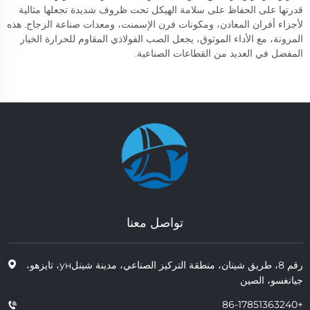
قدرتها على الحفاظ على سلامة الهيكل تحت ظروف شديدة تجعلها مثالية
لأجزاء أفران المعادن، ومكونات فرن الإسمنت، ومعدات صناعة الزجاج. هذه
المرونة، مع الأداء الموثوق، يجعل الصب الفولاذي المقاوم للحرارة الخيار
المفضل في العديد من القطاعات الصناعية.
تواصل معنا
رقم 8، طريق شينان، منطقة التركيز الصناعي، مدينة شينلун، تايزهو،
جيانغسو، الصين
+86-17851363240