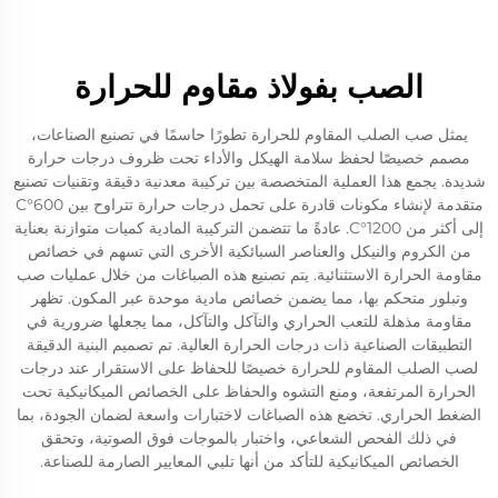
الصب بفولاذ مقاوم للحرارة
يمثل صب الصلب المقاوم للحرارة تطورًا حاسمًا في تصنيع الصناعات،
مصمم خصيصًا لحفظ سلامة الهيكل والأداء تحت ظروف درجات حرارة
شديدة. يجمع هذا العملية المتخصصة بين تركيبة معدنية دقيقة وتقنيات تصنيع
متقدمة لإنشاء مكونات قادرة على تحمل درجات حرارة تتراوح بين 600°C
إلى أكثر من 1200°C. عادةً ما تتضمن التركيبة المادية كميات متوازنة بعناية
من الكروم والنيكل والعناصر السبائكية الأخرى التي تسهم في خصائص
مقاومة الحرارة الاستثنائية. يتم تصنيع هذه الصباغات من خلال عمليات صب
وتبلور متحكم بها، مما يضمن خصائص مادية موحدة عبر المكون. تظهر
مقاومة مذهلة للتعب الحراري والتآكل والتآكل، مما يجعلها ضرورية في
التطبيقات الصناعية ذات درجات الحرارة العالية. تم تصميم البنية الدقيقة
لصب الصلب المقاوم للحرارة خصيصًا للحفاظ على الاستقرار عند درجات
الحرارة المرتفعة، ومنع التشوه والحفاظ على الخصائص الميكانيكية تحت
الضغط الحراري. تخضع هذه الصباغات لاختبارات واسعة لضمان الجودة، بما
في ذلك الفحص الشعاعي، واختبار بالموجات فوق الصوتية، وتحقق
الخصائص الميكانيكية للتأكد من أنها تلبي المعايير الصارمة للصناعة.