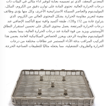
المعدني المعقد، الذي تم تصميمه بعناية لتوفير أداء مثالي في البيئات ذات
درجات الحرارة العالية. تحتوي المادة على توازن دقيق من الكروم، النيكل،
الموليبدينوم والعناصر السبيكة الاستراتيجية الأخرى، وكل منها يؤدي وظائف
معينة لتعزيز مقاومة الحرارة. يشكل المحتوى العالي من الكروم، الذي
يتراوح عادة بين 12٪ و28٪، طبقة أكسيد واقية تمنع التأكسد الإضافي عند
درجات الحرارة المرتفعة. يعمل محتوى النيكل على تحسين استقرار النطاق
الأوستنيتي ويزيد من قوة المادة عند درجات الحرارة العالية، بينما يضيف
الموليبدينوم مقاومة الزحف ويعزز الخصائص الميكانيكية العامة. يضمن هذا
التركيب المراقب بدقة الأداء المستمر عبر نطاقات مختلفة من درجات
الحرارة والظروف التشغيلية، مما يجعله مثاليًا للتطبيقات الصناعية الحرجة.