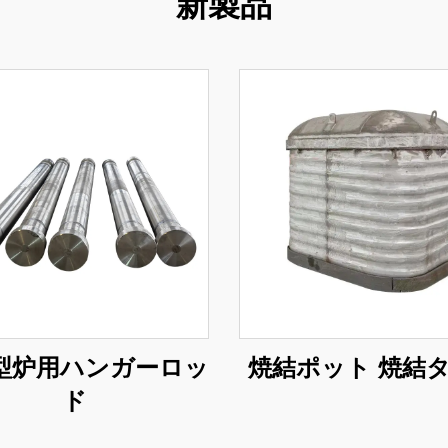
新製品
型炉用ハンガーロッ
焼結ポット 焼結
ド