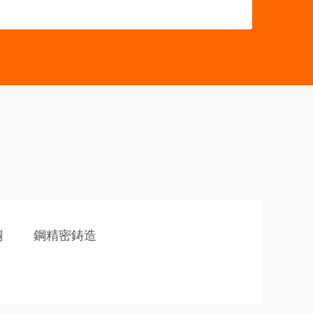
鋼
鋼精密鋳造