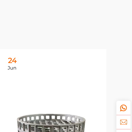
24
2
Jun
Ju