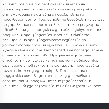
клиентите още от първоначалния етап на
проектирането, предлагайки ценни препоръки за
оптимизиране на дизайна и подобряване на
производството. Предоставяме всеобхватни услуги
по управление на проекта, включително регуларни
обновявания за напредъка и детайлна документация
през целия производствен процес. Гъвкавото ни
планиране на производството позволява да
удовлетворим спешни изисквания и променящите се
нужди на клиентите, като запазваме последователни
стандарти за качество. Предлагаме добавена
стойност чрез услуги като термична обработка,
фрезиране и повърхностна финишинг, предлагайки
пълен пакет под един покрив. Техническата ни
поддръжка остава достъпна след доставката,
гарантирайки продължително задоволство на
клиента и бързо разрешаване на всяка загриженост.