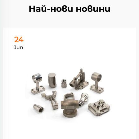
Най-нови новини
24
Jun