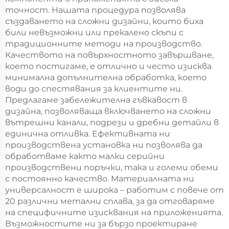
точност. Нашата процедура позволява
създаването на сложни дизайни, които биха
били невъзможни или прекалено скъпи с
традиционните методи на производство.
Качеството на повърхностното завършване,
което постигаме, е отлично и често изисква
минимална допълнителна обработка, което
води до спестявания за клиентите ни.
Предлагаме забележителна гъвкавост в
дизайна, позволяваща включването на сложни
вътрешни канали, подрези и дребни детайли в
единична отливка. Ефективната ни
производствена установка ни позволява да
обработваме както малки серийни
производствени поръчки, така и големи обеми
с постоянно качество. Материалната ни
универсалност е широка – работим с повече от
20 различни метални сплава, за да отговаряме
на специфичните изисквания на приложенията.
Възможностите ни за бързо проектиране