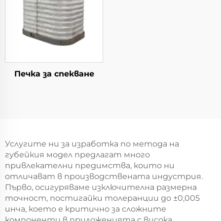
Печка за спекване
Услугите ни за изработка по метода на
губейкия модел предлагат много
привлекателни предимства, които ни
отличават в производствената индустрия.
Първо, осигуряваме изключителна размерна
точност, постигайки толеранции до ±0,005
инча, което е критично за сложните
компоненти в приложенията с висока