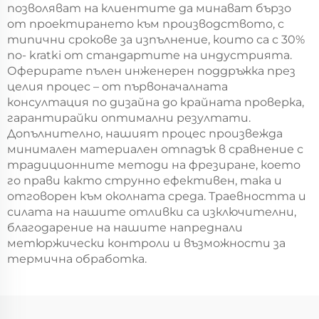
позволяват на клиентите да минават бързо
от проектирането към производството, с
типични срокове за изпълнение, които са с 30%
по- kratki от стандартите на индустрията.
Оферирате пълен инженерен поддръжка през
целия процес – от първоначалната
консултация по дизайна до крайната проверка,
гарантирайки оптимални резултати.
Допълнително, нашият процес произвежда
минимален материален отпадък в сравнение с
традиционните методи на фрезиране, което
го прави както струнно ефективен, така и
отговорен към околната среда. Траевността и
силата на нашите отливки са изключителни,
благодарение на нашите напреднали
метюржически контроли и възможности за
термична обработка.