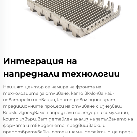
Интеграция на
напреднали технологии
Нашият център се намира на фронта на
технологиите за отливане, като включва най-
новаторски иновации, които революционират
традиционните процеси на отливане с изчезващ
восък. Използваме напреднали софтуерни симулации,
които извършват детайлен анализ на запълването на
формата и твърдеянето, предвишвайки и
предотвратявайки потенциални дефекти още преди