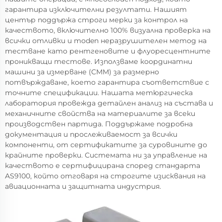
гарантира изключителни резултати. Нашият
център поддържа строги мерки за контрол на
качеството, включително 100% визуална проверка на
всички отливки и moden неразрушителен метод на
тестване като рентгеновите и флуоресцентните
проникващи тестове. Използваме координатни
машини за измерване (CMM) за размерно
потвърждаване, което гарантира съответствие с
точните спецификации. Нашата метюргическа
лаборатория провежда детайлен анализ на състава и
механичните свойства на материалите за всеки
производствен партида. Поддържаме подробна
документация и прослеживаемост за всички
компоненти, от сертификатите за суровините до
крайните проверки. Системата ни за управление на
качеството е сертифицирана според стандарта
AS9100, който отговаря на строгите изисквания на
авиационната и защитната индустрия.