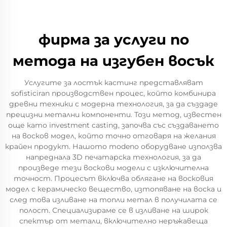
фирма за услуги по
метода на изгубен восък
Услугите за лостък кастинг представляват
sofisticiran производствен процес, който комбинира
древни техники с модерна технология, за да създаде
прецизни метални компоненти. Този метод, известен
още като investment casting, започва със създаването
на восков модел, който точно отговаря на желания
крайен продукт. Нашото modenо оборудване използва
напреднала 3D печатарска технология, за да
произведе тези воскови модели с изключителна
точност. Процесът включва облягане на восковия
модел с керамическо вещество, изтопяване на воска и
след това изливане на топли метал в получилата се
полост. Специализираме се в изливане на широк
спектър от метали, включително неръжавеща