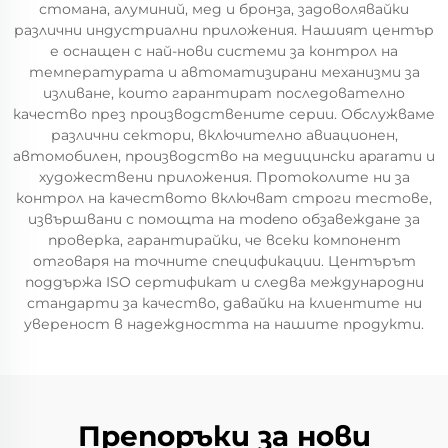
стомана, алуминий, мед и бронза, задоволявайки
различни индустриални приложения. Нашият център
е оснащен с най-нови системи за контрол на
температурата и автоматизирани механизми за
изливане, които гарантират последователно
качество през производствените серии. Обслужваме
различни сектори, включително авиационен,
автомобилен, производство на медицински aparати и
художествени приложения. Протоколите ни за
контрол на качеството включват строги тестове,
извършвани с помощта на modenо обзавеждане за
проверка, гарантирайки, че всеки компонент
отговаря на точните спецификации. Центърът
поддържа ISO сертификат и следва международни
стандарти за качество, давайки на клиентите ни
увереност в надеждността на нашите продукти.
Препоръки за нови