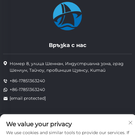
Връзка с нас
Номер 8, улица Шеннан, Индустриална зона, град
Шенлун, Тайчоу, провинция Цзянсу, Китай
+86-17851363240
+86-17851363240
[email protected]
Всички права запазени. Copyright © 2025 Jiangsu Tongzhou
We value your privacy
Heat Resistant Technology Co., Ltd.
поверителност
We use cookies and similar tools to provide our services. If