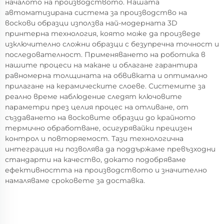
началото на производството. Нашата
автоматизирана система за производство на
воскови образци използва най-модерната 3D
принтерна технология, която може да произведе
изключително сложни образци с безупречна точност и
последователност. Применяването на роботика в
нашите процеси на макане и облагане гарантира
равномерна толщината на обвивката и оптимално
прилагане на керамическите слоеве. Системите за
реално време наблюдение следят ключовите
параметри през целия процес на отливане, от
създаването на восковите образци до крайното
термично обработване, осигурявайки прецизен
контрол и повторяемост. Тази технологична
интеграция ни позволява да поддържаме превъзходни
стандарти на качество, докато подобряваме
ефективността на производството и значително
намаляваме сроковете за доставка.