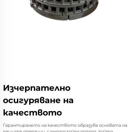
Изчерпателно
осигуряване на
качеството
Гарантирането на качеството образува основата на
нашите операции, с многослойен подход, който