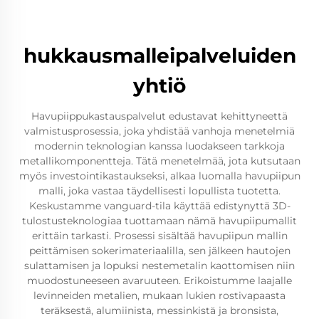
hukkausmalleipalveluiden
yhtiö
Havupiippukastauspalvelut edustavat kehittyneettä
valmistusprosessia, joka yhdistää vanhoja menetelmiä
modernin teknologian kanssa luodakseen tarkkoja
metallikomponentteja. Tätä menetelmää, jota kutsutaan
myös investointikastaukseksi, alkaa luomalla havupiipun
malli, joka vastaa täydellisesti lopullista tuotetta.
Keskustamme vanguard-tila käyttää edistynyttä 3D-
tulostusteknologiaa tuottamaan nämä havupiipumallit
erittäin tarkasti. Prosessi sisältää havupiipun mallin
peittämisen sokerimateriaalilla, sen jälkeen hautojen
sulattamisen ja lopuksi nestemetalin kaottomisen niin
muodostuneeseen avaruuteen. Erikoistumme laajalle
levinneiden metalien, mukaan lukien rostivapaasta
teräksestä, alumiinista, messinkistä ja bronsista,