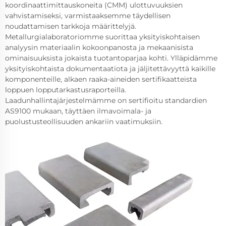
koordinaattimittauskoneita (CMM) ulottuvuuksien
vahvistamiseksi, varmistaaksemme täydellisen
noudattamisen tarkkoja määrittelyjä.
Metallurgialaboratoriomme suorittaa yksityiskohtaisen
analyysin materiaalin kokoonpanosta ja mekaanisista
ominaisuuksista jokaista tuotantoparjaa kohti. Ylläpidämme
yksityiskohtaista dokumentaatiota ja jäljitettävyyttä kaikille
komponenteille, alkaen raaka-aineiden sertifikaatteista
loppuen lopputarkastusraporteilla.
Laadunhallintajärjestelmämme on sertifioitu standardien
AS9100 mukaan, täyttäen ilmavoimala- ja
puolustusteollisuuden ankariin vaatimuksiin.