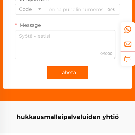
Code
0/16
Message
0/1000
Lähetä
hukkausmalleipalveluiden yhtiö