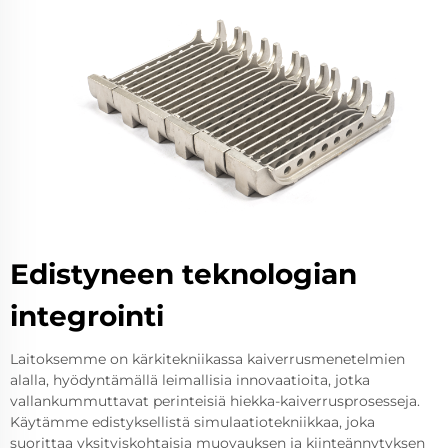
Edistyneen teknologian
integrointi
Laitoksemme on kärkitekniikassa kaiverrusmenetelmien
alalla, hyödyntämällä leimallisia innovaatioita, jotka
vallankummuttavat perinteisiä hiekka-kaiverrusprosesseja.
Käytämme edistyksellistä simulaatiotekniikkaa, joka
suorittaa yksityiskohtaisia muovauksen ja kiinteännytyksen