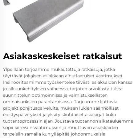
Asiakaskeskeiset ratkaisut
Ylpeillään tarjoamme mukautettuja ratkaisuja, jotka
täyttävät jokaisen asiakkaan ainutlaatuiset vaatimukset.
Insinööriteamimme työskentelee tiiviisti asiakkaiden kanssa
jo alkuunkehityksen vaiheessa, tarjoten arvokasta tukea
suunnittelun optimoinnissa ja valmistuksellisten
ominaisuuksien parantamisessa. Tarjoamme kattavia
projektipohjituspalveluita, mukaan lukien säännölliset
edistyspäivitykset ja yksityiskohtaiset asiakirjat koko
tuotantoprosessin ajan. Joustava tuotannon aikatauluemme
sopii kiireisiin vaatimuksiin ja muuttuviin asiakkaiden
tarpeisiin samalla kun ylläpitää johdonmukaisia