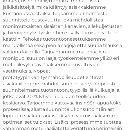
korkea, usein edellyttämättä merkittävää
jälkikäsittelyä, mikä kääntyy asiakkaidemme
kustannussäästöiksi. Tarjoamme erinomaista
suunnittelujoustavuutta, joka mahdollistaa
monimutkaisten sisäisten kanavien, allekuljetusten
ja hienojen yksityiskohtien sisällyttämisen yhteen
kaattiin. Tehokas tuotantoonasettuksemme
mahdollistaa sekä pieniä sarjoja että suuria tilauksia
vakiona laadulla. Tarjoamamme materiaalien
monipuolisuus on laaja, työskentelemme yli 20 eri
metallilevyllä täyttääksemme soveltuvien
vaatimuksia. Nopeat
prototyypinkehitysmahdollisuudet antavat
asiakkaillemme mahdollisuuden siirtyä nopeasti
suunnitelmasta tuotantoon, tyypillisillä kulkuajalla,
jotka ovat 30 % lyhyempiä kuin teollisuuden
keskiarvo. Tarjoamme kattavaa insinööri-apua koko
prosessissa, alusta suunnittelukonsultointiin asti
loppuun saakka tarkastukseen varmistaaksemme
optimaaliset tulokset. Lisäksi prosessimme tuottaa
vähemmän materiaalijätettä verrattuna perinteisiin