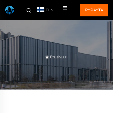
FI
PYRÄYTÄ
TARJOUS
Etusivu
>