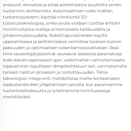
analyysit, ennustaa ja estää potentiaalisia puutteita ennen
tuotannon aloittamista. Automaattinen vokki-mallien
tuotantosysteemi käyttää viimeisintä 3D-
tulostusteknologiaa, jonka avulla voidaan tuottaa erittäin
monimutkaisia malleja erinomaisella tarkkuudella ja
johdonmukaisuudella. Robottiapuvälineiden käyttö
uppoamisessa ja peittämisessä varmistaa tasaisen kuoren
paksuuden ja optimaalisen sokerikerrossovelluksen. Real-
time seurantajärjestelmät seuraavat keskeisiä parametreja
koko kaiverrusprosessin ajan, vokkimallien valmistamisesta
loppuelinten lopulliseen lämpökohteluun asti, varmistamalla
tarkasti hallitun prosessin ja toistettavuuden. Tämä
teknologian integrointi mahdollistaa meille korkeampien
laadustandardien ylläpitämisen samalla, kun parannamme
tuotantotehokkuutta ja lyhennämme toimitusaikoja
merkittävästi.