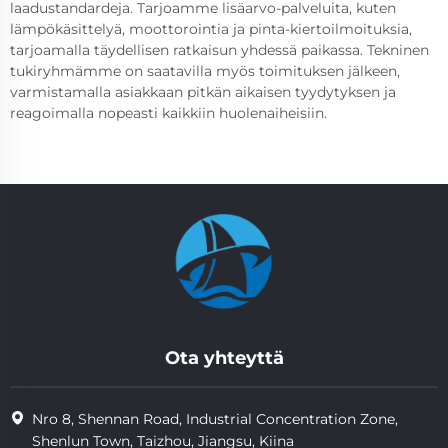
laadustandardeja. Tarjoamme lisäarvo-palveluita, kuten
lämpökäsittelyä, moottorointia ja pinta-kiertoilmoituksia,
tarjoamalla täydellisen ratkaisun yhdessä paikassa. Tekninen
tukiryhmämme on saatavilla myös toimituksen jälkeen,
varmistamalla asiakkaan pitkän aikaisen tyydytyksen ja
reagoimalla nopeasti kaikkiin huolenaiheisiin.
Ota yhteyttä
Nro 8, Shennan Road, Industrial Concentration Zone,
Shenlun Town, Taizhou, Jiangsu, Kiina