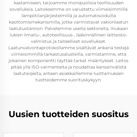
kastamiseen, tarjoamme monipuolisia teollisuuden
sovelluksia. Laitoksemme on varustettu viimeisimmillä
lämpötilanjärjestelmillä ja automatisoiduilla
kaottomismekanismilla, jotka varmistavat vakionlaatun
laatutuotannon. Palvelemme useita sektoreita, mukaan
lukien ilmailu-, autoteollisuus-, lääkinnällinen laitteisto-
valmistus ja taiteelliset sovellukset.
Laatunvalvontaprotokollamme sisältävät ankaria testejä
viimeisimmillä tarkastusalusteilla, varmistamme, että
jokainen komponentti täyttää tarkat määritykset. Laitos
pitää yllä ISO-varmenteita ja noudattaa kansainvälistä
laatutarpeita, antaen asiakkaillemme luottamuksen
tuotteidemme suorituskykyyn.
Uusien tuotteiden suositus