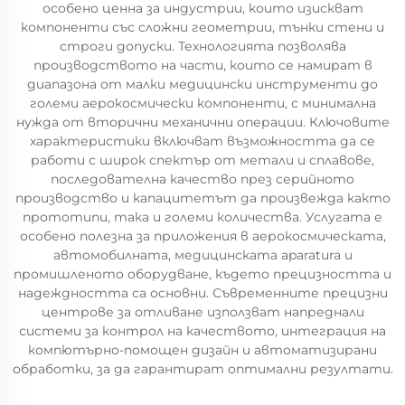
особено ценна за индустрии, които изискват
компоненти със сложни геометрии, тънки стени и
строги допуски. Технологията позволява
производството на части, които се намират в
диапазона от малки медицински инструменти до
големи аерокосмически компоненти, с минимална
нужда от вторични механични операции. Ключовите
характеристики включват възможността да се
работи с широк спектър от метали и сплавове,
последователна качество през серийното
производство и капацитетът да произвежда както
прототипи, така и големи количества. Услугата е
особено полезна за приложения в аерокосмическата,
автомобилната, медицинската aparatura и
промишленото оборудване, където прецизността и
надеждността са основни. Съвременните прецизни
центрове за отливане използват напреднали
системи за контрол на качеството, интеграция на
компютърно-помощен дизайн и автоматизирани
обработки, за да гарантират оптимални резултати.