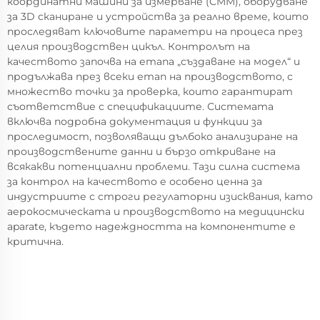
координатни машини за измерване (CMM), оборудване
за 3D сканиране и устройства за реално време, които
проследяват ключовите параметри на процеса през
целия производствен цикъл. Контролът на
качеството започва на етапа „създаване на модел“ и
продължава през всеки етап на производството, с
множество точки за проверка, които гарантират
съответствие с спецификациите. Системата
включва подробна документация и функции за
проследимост, позволяващи дълбоко анализиране на
производствените данни и бързо откриване на
всякакви потенциални проблеми. Тази силна система
за контрол на качеството е особено ценна за
индустриите с строги регулаторни изисквания, като
аерокосмическата и производството на медицински
aparate, където надеждността на компонентите е
критична.