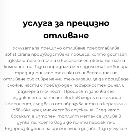
услуга за прецизно
отливане
Услугата за прецизно отливане представлява
sofisticirana производствена процеса, която доставя
изключително точни и висококачествени метални
компоненти. Тази напреднала методология комбинира
традиционните техники на инвестиционно
отливане със съвременни технологии, за да произведе
сложни части с превъзходен повърхностен финал и
размерна точност. Процесът започва със
създаването на точен восков модел на желания
компонент, следвано от образуването на керамична
обвивка чрез множество опускания. След като
восъкът е изтопен, топлият метал се излива в
дупката, което води до почти перфектно
възпроизведение на оригиналния дизайн. Тази услуга е