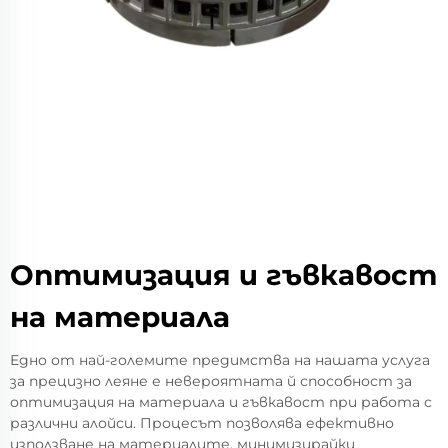
Оптимизация и гъвкавост
на материала
Едно от най-големите предимства на нашата услуга
за прецизно леяне е невероятната й способност за
оптимизация на материала и гъвкавост при работа с
различни алойси. Процесът позволява ефективно
използване на материалите, минимизирайки