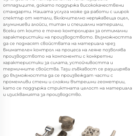
отпадъците, докато поддържа висококачествени
стандарти. Нашата услуга може да работи с широк
спектър от метали, включително неръжавеща оцел,
алуминиеви алойси, титан и специални материали,
всеки от които е точно контролиран за оптимални
характеристики на производството. Възможността
да се поднасят свойствата на материала чрез
внимателен контрол на процеса на леяне позволява
производството на компоненти с конкретни
характеристики за силата, устойчивостта и
термичните свойства. Тази гъвкавост се разширява
до възможността да се произвеждат части с
променливи стени и сложни вътрешни геометрии,
като се поддържа стриктната целост на материала
и изискванията за производство.