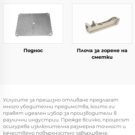
Поднос
Плоча за горене на
сметки
Услугите за прецизно отливане предлагат
много убедителни предимства, които ги
правят идеален избор за производители в
различни индустрии. Прежде всичко, процесът
осигурява изключителна размерна точност и
качествено повърхностно завършване,