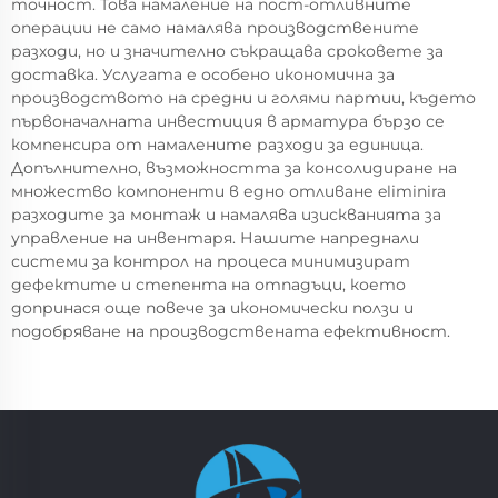
точност. Това намаление на пост-отливните
операции не само намалява производствените
разходи, но и значително съкращава сроковете за
доставка. Услугата е особено икономична за
производството на средни и голями партии, където
първоначалната инвестиция в арматура бързо се
компенсира от намалените разходи за единица.
Допълнително, възможността за консолидиране на
множество компоненти в едно отливане eliminira
разходите за монтаж и намалява изискванията за
управление на инвентаря. Нашите напреднали
системи за контрол на процеса минимизират
дефектите и степента на отпадъци, което
допринася още повече за икономически ползи и
подобряване на производствената ефективност.