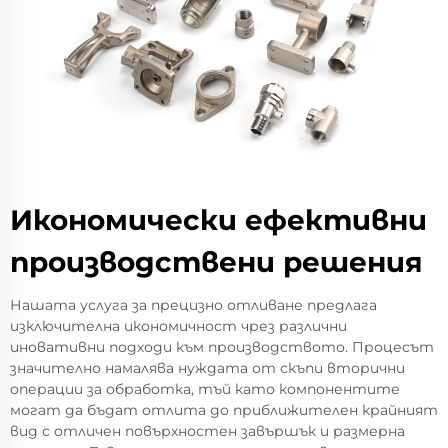
Икономически ефективни
производствени решения
Нашата услуга за прецизно отливане предлага
изключителна икономичност чрез различни
иновативни подходи към производството. Процесът
значително намалява нуждата от скъпи вторични
операции за обработка, тъй като компонентите
могат да бъдат отлита до приближителен крайният
вид с отличен повърхностен завършък и размерна