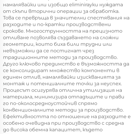
намалявайки или изобщо eliminirayки нуждата
от скъпи вторични операции за обработка.
Това се превръща в значителни спестявания на
разходите и по-кратки производствени
срокове. Многострунността на прецизното
отливане позволява създаването на сложни
геометрии, които биха били трудни или
невъзможни да се постигнат чрез
традиционните методи за производство.
Друго ключово предимство е възможността да
се консолидират множество компоненти в
единен отлив, намалявайки изискванията за
монтаж и потенциалните точки за неуспех.
Процесът осигурява отлична утилизация на
материала, минимизира отпадъците и прави
го по-околосредноустойчив спрямо
конвенционалните методи за производство.
Ефективността по отношение на разходите е
особено очевидна при производство с средна
до висока обемна капацитет, където