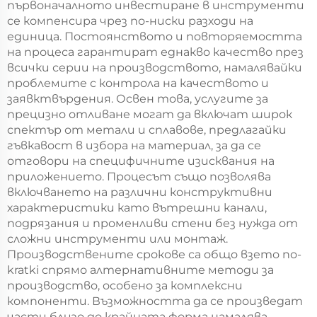
първоначалното инвестиране в инструменти
се компенсира чрез по-ниски разходи на
единица. Постоянството и повторяемостта
на процеса гарантират еднакво качество през
всички серии на производството, намалявайки
проблемите с контрола на качеството и
заявктвърдения. Освен това, услугите за
прецизно отливане могат да включат широк
спектър от метали и сплавове, предлагайки
гъвкавост в избора на материал, за да се
отговори на специфичните изисквания на
приложението. Процесът също позволява
включването на различни конструктивни
характеристики като вътрешни канали,
подрязания и променливи стени без нужда от
сложни инструменти или монтаж.
Производствените срокове са общо взето по-
kratki спрямо алтернативните методи за
производство, особено за комплексни
компоненти. Възможността да се произведат
части близо до крайната форма намалява