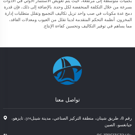
بكميات متوسطة إلى مرتفعة، حيث يتم تعويض الاستثمار الأولي في الأدوات
بسرعة من خلال التكلفة المنخفضة لكل وحدة. بالإضافة إلى ذلك، فإن قدرة
دمج عدة مكونات في صب واحد تزيل تكاليف التجميع وتقلل متطلبات إدارة
المخزون. أنظمة التحكم المتقدمة لدينا تقلل من العيوب ومعدلات الفاقد،
مما يساهم في توفير التكاليف وتحسين كفاءة الإنتاج.
تواصل معنا
رقم 8، طريق شينان، منطقة التركيز الصناعي، مدينة شينلун، تايزهو،
جيانغسو، الصين