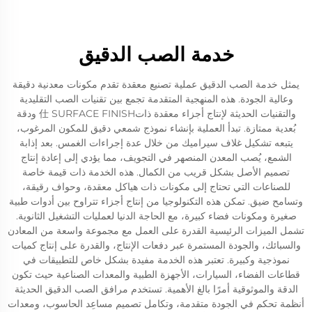
خدمة الصب الدقيق
يمثل خدمة الصب الدقيق عملية تصنيع معقدة تقدم مكونات معدنية دقيقة
وعالية الجودة. هذه المنهجية المتقدمة تجمع بين تقنيات الصب التقليدية
والتقنيات الحديثة لإنتاج أجزاء معقدة ذات仕 SURFACE FINISH ودقة
بُعدية ممتازة. تبدأ العملية بإنشاء نموذج شمعي دقيق للمكون المرغوب،
يتبعه تشكيل غلاف سيراميك من خلال عدة إجراءات الغمس. بعد إذابة
الشمع، يُصب المعدن المنصهر في التجويف، مما يؤدي إلى إعادة إنتاج
تصميم الأصل بشكل قريب من الكمال. هذه الخدمة ذات قيمة خاصة
للصناعات التي تحتاج إلى مكونات ذات هياكل معقدة، وحواف رقيقة،
وتسامح ضيق. تمكن هذه التكنولوجيا من إنتاج أجزاء تتراوح بين أدوات طبية
صغيرة ومكونات فضاء كبيرة، مع الحاجة الدنيا لعمليات التشغيل الثانوية.
تشمل الميزات الرئيسية القدرة على العمل مع مجموعة واسعة من المعادن
والسبائك، والجودة المستمرة عبر دفعات الإنتاج، والقدرة على إنتاج كميات
نموذجية وكبيرة. تعتبر هذه الخدمة مفيدة بشكل خاص للتطبيقات في
قطاعات الفضاء، السيارات، الأجهزة الطبية والمعدات الصناعية حيث تكون
الدقة والموثوقية أمرًا بالغ الأهمية. تستخدم مرافق الصب الدقيق الحديثة
أنظمة تحكم في الجودة متقدمة، وتكامل تصميم مساعِد الحاسوب، ومعدات