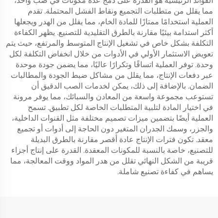
الفوائد الرئيسية هو القدرة على دمج عدة مكونات في صب واحد،
مما يقلل من متطلبات التجميع ونقاط الفشل المحتملة. تقدم
العملية استخدامًا ممتازًا للمادة الخام، مما يقلل من الهدر ويجعلها
أكثر استدامة بيئيًا مقارنة بالطرق التقليدية للتصنيع. يظهر الكفاءة
التكلفة بشكل خاص في تشغيل الإنتاج المتوسط والمرتفع، حيث يتم
تعويض الاستثمار الأولي في الأدوات من خلال انخفاض التكلفة لكل
وحدة. توفر العملية اتساقًا وتكرارًا عاليًا، مما يضمن جودة موحدة
عبر دفعات الإنتاج، مما يقلل من مشاكل ضبط الجودة والمطالبات
الضمان. بالإضافة إلى ذلك، يمكن لخدمات الصب الدقيق أن
تستوعب مجموعة واسعة من المعادن والسبائك، مما يوفر مرونة
في اختيار المادة لتلبية المتطلبات الخاصة لكل تطبيق. تسمح
العملية أيضًا بتضمين ميزات تصميم مختلفة مثل القنوات الداخلية،
والجزر، وسمك الجدران المتغير دون الحاجة إلى أدوات أو تجميع
معقد. تكون فترات الإنتاج عادة أقصر مقارنة بالطرق البديلة
للتصنيع، خاصة بالنسبة للمكونات المعقدة. القدرة على إنتاج أجزاء
قريبة من الشكل النهائي تقلل من هدر المواد ووقت المعالجة، مما
يساهم في كفاءة تصنيع شاملة.