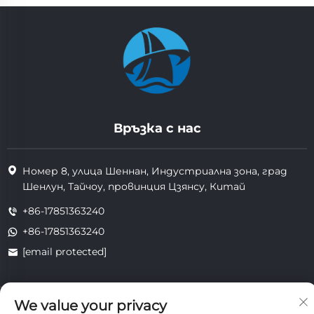
Връзка с нас
Номер 8, улица Шеннан, Индустриална зона, град
Шенлун, Тайчоу, провинция Цзянсу, Китай
+86-17851363240
+86-17851363240
[email protected]
We value your privacy
Всички права запазени. Copyright © 2025 Jiangsu Tongzhou