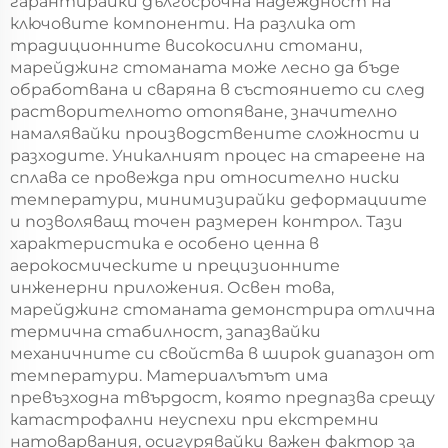
гарантирайки дългосрочна надеждност на
ключовите компоненти. На разлика от
традиционните високосилни стомани,
марейджинг стоманата може лесно да бъде
обработвана и сваряна в състоянието си след
растворителното отопяване, значително
намалявайки производствените сложности и
разходите. Уникалният процес на стареене на
сплава се провежда при относително ниски
температури, минимизирайки деформациите
и позволяващ точен размерен контрол. Тази
характеристика е особено ценна в
аерокосмическите и прецизионните
инженерни приложения. Освен това,
марейджинг стоманата демонстрира отлична
термична стабилност, запазвайки
механичните си свойства в широк диапазон от
температури. Материалътът има
превъзходна твърдост, която предпазва срещу
катастрофални неуспехи при екстремни
натоварвания, осигурявайки важен фактор за