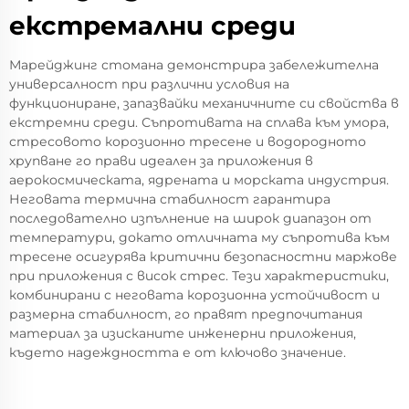
екстремални среди
Марейджинг стомана демонстрира забележителна
универсалност при различни условия на
функциониране, запазвайки механичните си свойства в
екстремни среди. Съпротивата на сплава към умора,
стресовото корозионно тресене и водородното
хрупване го прави идеален за приложения в
аерокосмическата, ядрената и морската индустрия.
Неговата термична стабилност гарантира
последователно изпълнение на широк диапазон от
температури, докато отличната му съпротива към
тресене осигурява критични безопасностни маржове
при приложения с висок стрес. Тези характеристики,
комбинирани с неговата корозионна устойчивост и
размерна стабилност, го правят предпочитания
материал за изисканите инженерни приложения,
където надеждността е от ключово значение.