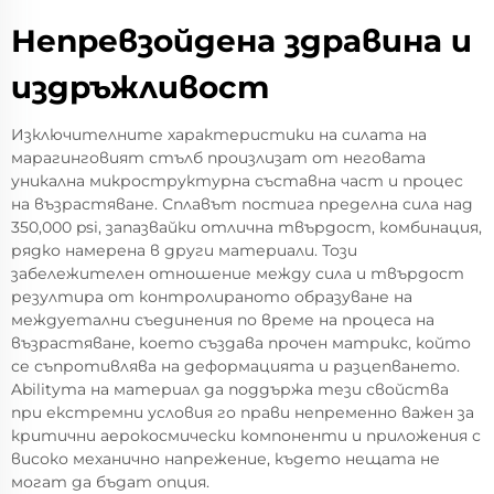
Непревзойденa здравина и
издръжливост
Изключителните характеристики на силата на
марагинговият стълб произлизат от неговата
уникална микроструктурна съставна част и процес
на възрастяване. Сплавът постига пределна сила над
350,000 psi, запазвайки отлична твърдост, комбинация,
рядко намерена в други материали. Този
забележителен отношение между сила и твърдост
резултира от контролираното образуване на
междуетални съединения по време на процеса на
възрастяване, което създава прочен матрикс, който
се съпротивлява на деформацията и разцепването.
Abilityта на материал да поддържа тези свойства
при екстремни условия го прави непременно важен за
критични аерокосмически компоненти и приложения с
високо механично напрежение, където нещата не
могат да бъдат опция.