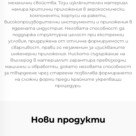
механични свойства. Този изключителен материал
намира критични приложения в аерокосмически
компоненти, корпуси на ракети,
високопроизводителни инструменти и приложения в
ядрената индустрия. Неговата способност да
поддържа структурна целост при екстремни
условия, придружена от отлична формируемост и
сварливост, прави го незаменим за изискваните
инженерни приложения. Ниското съдържание на
въглерод в материалът гарантира превъзходни
машинни и обработки, докато неговата способност
за твърдеене чрез стареене позволява формирането
на сложни форми преди крайните укрепващи
процедури.
Нови продукти