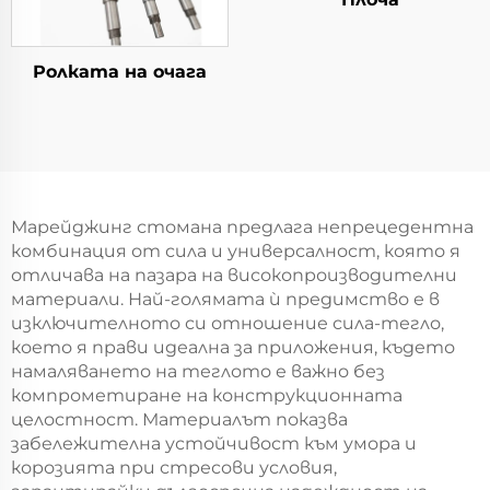
Ролката на очага
Марейджинг стомана предлага непрецедентна
комбинация от сила и универсалност, която я
отличава на пазара на високопроизводителни
материали. Най-голямата ѝ предимство е в
изключителното си отношение сила-тегло,
което я прави идеална за приложения, където
намаляването на теглото е важно без
компрометиране на конструкционната
целостност. Материалът показва
забележителна устойчивост към умора и
корозията при стресови условия,