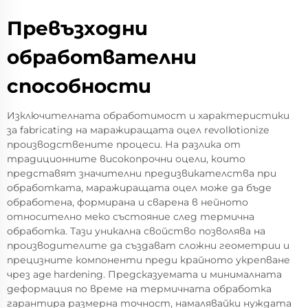
Превъзходни
обработвателни
способности
Изключителната обработимост и характеристики
за fabricating на маражиращата оцел revolюtionize
производствените процеси. На разлика от
традиционните високопрочни оцели, които
представят значителни предизвикателства при
обработката, маражиращата оцел може да бъде
обработена, формирана и сварена в нейното
относително меко състояние след термична
обработка. Тази уникална свойство позволява на
производителите да създават сложни геометрии и
прецизните компоненти преди крайното укрепване
чрез age hardening. Предсказуемата и минималната
деформация по време на термичната обработка
гарантира размерна точност, намалявайки нуждата