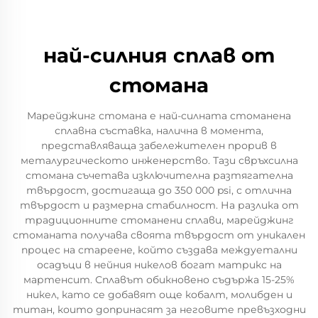
най-силния сплав от
стомана
Марейджинг стомана е най-силната стоманена
сплавна съставка, налична в момента,
представляваща забележителен прорив в
металургическото инженерство. Тази свръхсилна
стомана съчетава изключителна разтягателна
твърдост, достигаща до 350 000 psi, с отлична
твърдост и размерна стабилност. На разлика от
традиционните стоманени сплави, марейджинг
стоманата получава своята твърдост от уникален
процес на стареене, който създава междуетални
осадъци в нейния никелов богат матрикс на
мартенсит. Сплавът обикновено съдържа 15-25%
никел, като се добавят още кобалт, молибден и
титан, които допринасят за неговите превъзходни