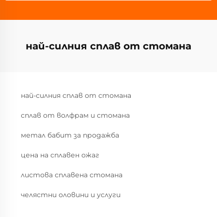
най-силния сплав от стомана
най-силния сплав от стомана
сплав от волфрам и стомана
метал бабит за продажба
цена на сплавен ожаг
листова сплавена стомана
челястни оловини и услуги