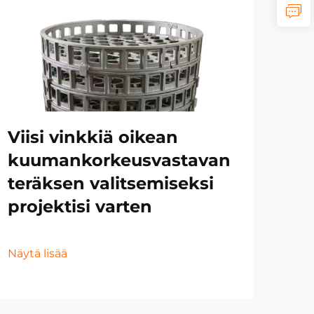
Mo
ym
Ku
te
Viisi vinkkiä oikean
va
kuumankorkeusvastavan
se
teräksen valitsemiseksi
projektisi varten
Näyt
Näytä lisää