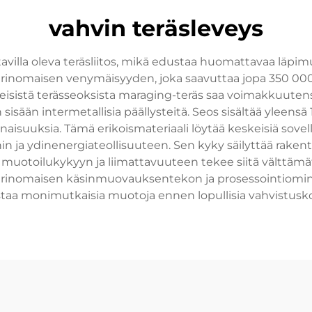
vahvin teräsleveys
tavilla oleva teräsliitos, mikä edustaa huomattavaa läpim
erinomaisen venymäisyyden, joka saavuttaa jopa 350 000 
sistä terässeoksista maraging-teräs saa voimakkuutensa 
sisään intermetallisia päällysteitä. Seos sisältää yleensä
inaisuuksia. Tämä erikoismateriaali löytää keskeisiä so
hin ja ydinenergiateollisuuteen. Sen kyky säilyttää rake
muotoilukykyyn ja liimattavuuteen tekee siitä välttämätt
aa erinomaisen käsinmuovauksentekon ja prosessointiomin
taa monimutkaisia muotoja ennen lopullisia vahvistusk