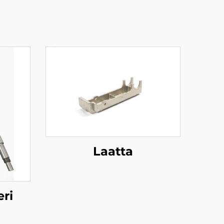
Laatta
eri