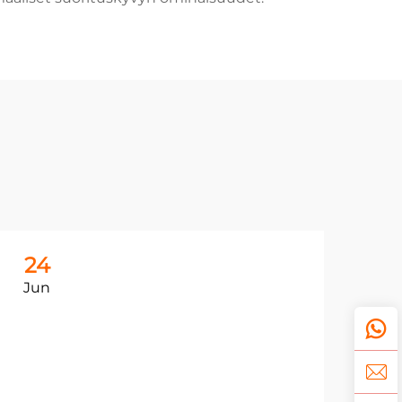
24
2
Jun
Ju