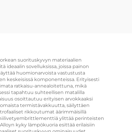
korkean suorituskyvyn materiaalien
 ideaalin sovelluksissa, joissa painon
näyttää huomionarvoista vastustusta
den keskeisissä komponenteissa. Erityisesti
iimata ratkaisu-annealoitettuna, mikä
essi tapahtuu suhteellisen matalilla
suus osoittautuu erityisen arvokkaaksi
inomaista termistävakkuutta, säilyttäen
trofaaliset rikkoutumat äärimmäisillä
iilivetyembrittlementtiä ylittää perinteisten
lloyn kyky lämpökuoria esittää erilaisiin
maaliset suorituskyvyn ominaisuudet.