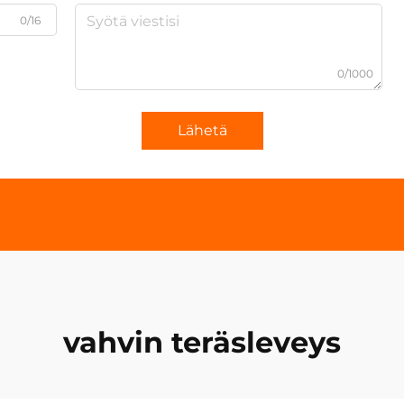
0/16
0/1000
Lähetä
vahvin teräsleveys