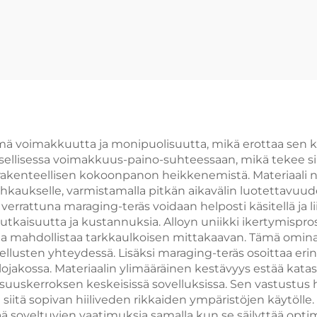
lmä voimakkuutta ja monipuolisuutta, mikä erottaa sen 
ellisessa voimakkuus-paino-suhteessaan, mikä tekee siitä
rakenteellisen kokoonpanon heikkenemistä. Materiaali 
iolohkaukselle, varmistamalla pitkän aikavälin luotettavuu
errattuna maraging-teräs voidaan helposti käsitellä ja l
aisuutta ja kustannuksia. Alloyn uniikki ikertymispros
a mahdollistaa tarkkaulkoisen mittakaavan. Tämä ominai
vellusten yhteydessä. Lisäksi maraging-teräs osoittaa er
jakossa. Materiaalin ylimääräinen kestävyys estää katas
lisuuskerroksen keskeisissä sovelluksissa. Sen vastustus h
tä sopivan hiiliveden rikkaiden ympäristöjen käytölle. A
ä soveltuvien vaatimuksia samalla kun se säilyttää opti