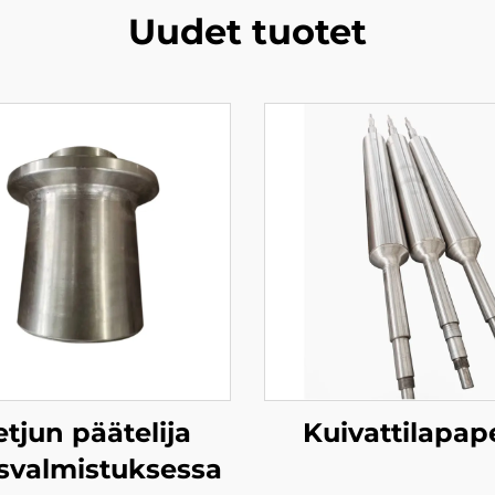
Uudet tuotet
etjun päätelija
Kuivattilapap
äsvalmistuksessa