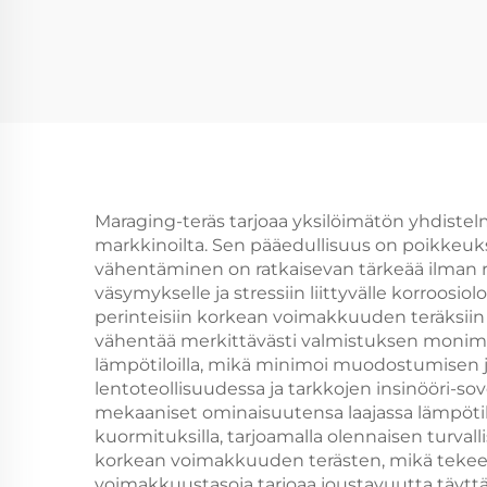
Maraging-teräs tarjoaa yksilöimätön yhdiste
markkinoilta. Sen pääedullisuus on poikkeuks
vähentäminen on ratkaisevan tärkeää ilman 
väsymykselle ja stressiin liittyvälle korroos
perinteisiin korkean voimakkuuden teräksiin v
vähentää merkittävästi valmistuksen monimutk
lämpötiloilla, mikä minimoi muodostumisen j
lentoteollisuudessa ja tarkkojen insinööri-so
mekaaniset ominaisuutensa laajassa lämpötilo
kuormituksilla, tarjoamalla olennaisen turval
korkean voimakkuuden terästen, mikä tekee sii
voimakkuustasoja tarjoaa joustavuutta täyttä