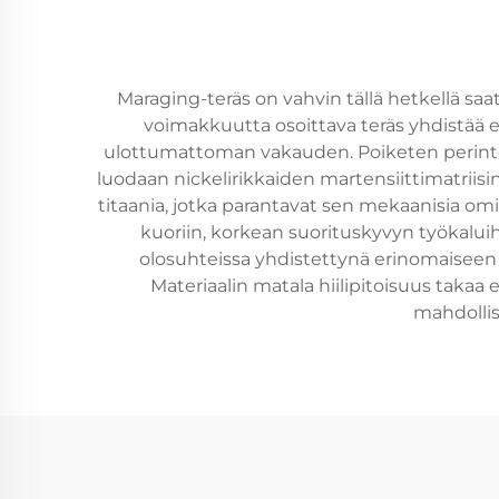
Maraging-teräs on vahvin tällä hetkellä saa
voimakkuutta osoittava teräs yhdistää 
ulottumattoman vakauden. Poiketen perintei
luodaan nickelirikkaiden martensiittimatriisin 
titaania, jotka parantavat sen mekaanisia om
kuoriin, korkean suorituskyvyn työkalui
olosuhteissa yhdistettynä erinomaiseen 
Materiaalin matala hiilipitoisuus tak
mahdollis