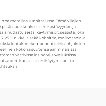
urtoa metallinsuunnittelussa. Tämä ylilajien
psi:än, poikkeuksellisen kestävyyden ja
ainutlaatuisesta ikäytymisprosessista, joka
 15–25 % nikkelia sekä kobolttia, molibdaania ja
velluksia lentokonekomponentteihin, ohjuksien
nteellinen kokonaisuutensa äärimmäisissä
ömän vaativissa insinööri-sovelluksissa.
aisuudet, kun taas sen ikäytymispeitto
ohtauksia.