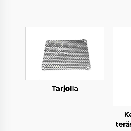
Tarjolla
K
ter