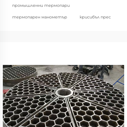
промышленни термопари
термопарен манометър
крucибъл прес