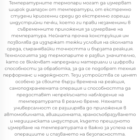
Температурните термопари могат да измерват
широк диапазон от температури, от екстремно
студени криогенни среди до екстремно горещи
индустрийни печки, което ги прави незаменими в
съвременните приложения за измерване на
температура. Нейната прочна конструкция им
позволява да издържат тежки условия на околната
среда, съхранявайки точността и бързата реакция.
Технологията зад термопарите е развил значително,
като се включват напреднали материали и цифрови
способности за обработка, за да се подобрят техния
перформанс и надеждност. Тези устройства се ценят
особено за своите бързи времена на реакция,
самоподхраняемата операция и способността да
предоставят непрекъснато наблюдение на
температурата в реално време. Няхната
универсалност се разширява до приложения в
автомобилната, авиационната, храносъобразуването
и медицинската индустрия, където прецизното
измерване на температурата е важно за успеха на
операциите и спазването на безопасността.