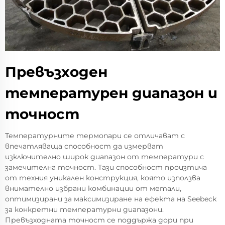
Превъзходен
температурен диапазон и
точност
Температурните термопари се отличават с
впечатляваща способност да измерват
изключително широк диапазон от температури с
замечителна точност. Тази способност произтича
от техния уникален конструкция, която използва
внимателно избрани комбинации от метали,
оптимизирани за максимизиране на ефекта на Seebeck
за конкретни температурни диапазони.
Превъзходната точност се поддържа дори при