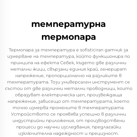
температурна
термопара
Термопара за температура е sofisticiran датчик за
измерване на температура, който функционира по
принципа на ефекта Себек, където две различни
метални жици, свързани единия край, генерират
напрежение, пропорционално на разликите в
температурата. Този универсален инструмент се
състои от две различни метални проводници, които
образуват електрическа цеп, произвеждаща
напрежение, зависещо от температурата, което
точно измерва промените в температурата.
Устройството се проявява успешно в различни
индустрийни приложения, от производствени
процеси до научни изследвания, предлагайки
изключителна надеждност и прецизност.