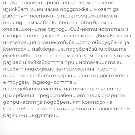
индустриални приложения. Термопарите
изискват минимална поддръжка и могат да
работят постоянно през продължителен
период, намалявайки спирачното време и
операционните разходи. Съвместимостта им
с модерните цифрови системи позволява лесна
интеграция с съществуващото оборудване за
контрол и наблюдение, подобрявайки общата
ефективност на системата. Компактният им
размер и гъвкавостта при инсталацията ги
правят подходящи за приложения, където
пространството е ограничено или достъпът
е труден. Надеждността и
последователността на температурните
измервания, предоставени от термопарите,
допринасят за подобреният контрол на
качеството и оптимизацията на процесите в
различни индустрии.