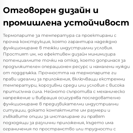
Отговорен дизайн и
промишлена устойчивост
Термопарите за температура са проектирани с
прочна конструкция, която гарантира надеждно
функциониране в тежки индустриални условия.
Простият им, но ефективен дизайн минимизира
потенциалните точки на отказ, което допринася за
продължителен операционен ресурс и намалени нужди
от поддръжка. Прочността на термопарите ги
прави идеални за приложения, включващи екстремни
температури, корозивни среди или условия с висока
притисъчна сила. Нейното съпротива с механическо
напрежение и вибрация осигурява последователно
функциониране в предизвикателни индустриални
ситуации, докато компактните им размери и
гъвкавите опции за инсталиране ги правят
подходящи за различни приложения, където има
ограничения по пространство или трудности с