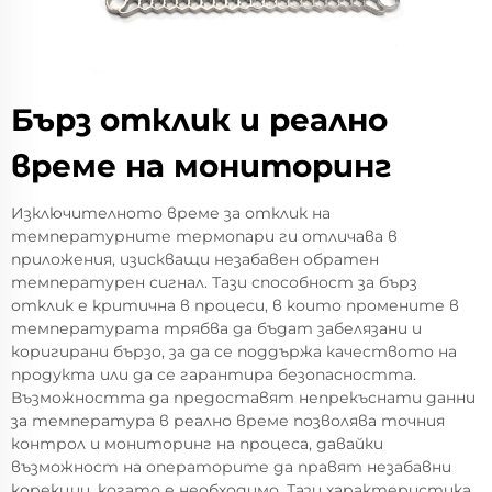
Бърз отклик и реално
време на мониторинг
Изключителното време за отклик на
температурните термопари ги отличава в
приложения, изискващи незабавен обратен
температурен сигнал. Тази способност за бърз
отклик е критична в процеси, в които промените в
температурата трябва да бъдат забелязани и
коригирани бързо, за да се поддържа качеството на
продукта или да се гарантира безопасността.
Възможността да предоставят непрекъснати данни
за температура в реално време позволява точния
контрол и мониторинг на процеса, давайки
възможност на операторите да правят незабавни
корекции, когато е необходимо. Тази характеристика