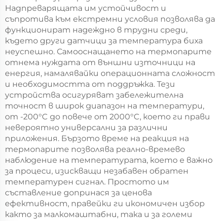
Надпреварящата им устойчивост и
съпротива към екстремни условия позволява да
функционират надеждно в трудни среди,
където други датчици за температура биха
неуспешно. Самооснащането на термопарите
отнема нуждата от външни източници на
енергия, намалявайки операционната сложност
и необходимостта от поддръжка. Тези
устройства осигуряват забележителна
точност в широк диапазон на температури,
от -200°C до повече от 2000°C, което ги прави
невероятно универсални за различни
приложения. Бързото време на реакция на
термопарите позволява реално-времево
наблюдение на температурата, което е важно
за процеси, изискващи незабавен обратен
температурен сигнал. Простото им
съставление допринася за ценова
ефективност, правейки ги икономичен избор
както за малкомаштабни, така и за големи