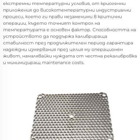
екстремни температурни условия, от криогенни
приложения до високотемпературни индустриални
процеси, което ги прави незаменими в критични
операции, където точният контрол на
температурата е основен фактор. Способността на
устройството да поддържа калибрираща
стабилност през продължителен период гарантира
надеждни измервания през целия му операционен
живот, намалявайки нуждата от честна рекалибровка
и минимизиращ maintenance costs.