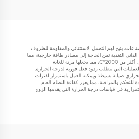
ناعات. يتيح لهم التحمل الاستثنائي والمقاومة للظروف
لذاتي التغذية تمن الحاجة إلى مصادر طاقة خارجية، مما
يقلل من تعقيد العمليات ومتطلبات الصيانة. توفر هذه الأجهزة دقة ملحوظة عبر نطاق واسع من درجات الحرارة، من -200°C إلى أكثر من 2000°C، مما يجعلها مرنة للغاية
لعمليات التي تتطلب ردود فعل فورية لدرجة الحرارة.
 الحراري صيانة بسيطة ويمكنه العمل باستمرار لفترات
لتحكم والمراقبة، مما يعزز كفاءة النظام العام.
مرارية في قياسات درجة الحرارة التي يقدمها الزوج