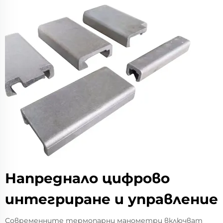
Напреднало цифрово
интегриране и управление
Современните термопарни манометри включват