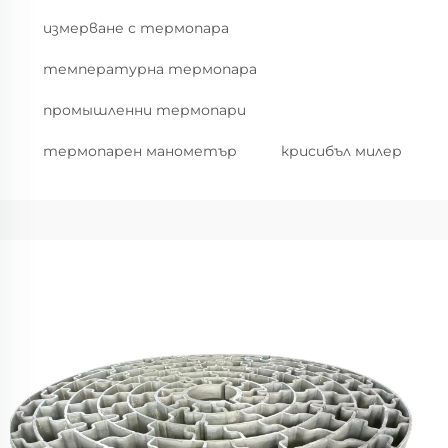
измерване с термопара
температурна термопара
промышленни термопари
термопарен манометър
крucибъл милер