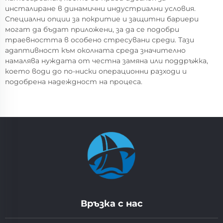
инсталиране в динамични индустриални условия.
Специални опции за покритие и защитни бариери
могат да бъдат приложени, за да се подобри
траевността в особено стресувани среди. Тази
адаптивност към околната среда значително
намалява нуждата от честна замяна или поддръжка,
което води до по-ниски операционни разходи и
подобрена надеждност на процеса.
Връзка с нас