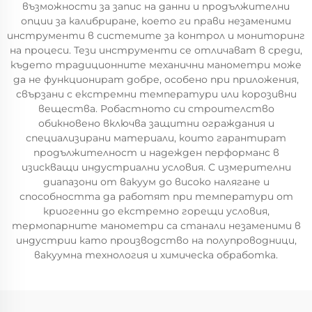
възможности за запис на данни и продължителни
опции за калибриране, което ги прави незаменими
инструменти в системите за контрол и мониторинг
на процеси. Тези инструменти се отличават в среди,
където традиционните механични манометри може
да не функционират добре, особено при приложения,
свързани с екстремни температури или корозивни
вещества. Робастното си строителство
обикновено включва защитни ограждания и
специализирани материали, които гарантират
продължителност и надежден перформанс в
изискващи индустриални условия. С измерителни
диапазони от вакуум до високо налягане и
способността да работят при температури от
криогенни до екстремно горещи условия,
термопарните манометри са станали незаменими в
индустрии като производство на полупроводници,
вакуумна технология и химическа обработка.