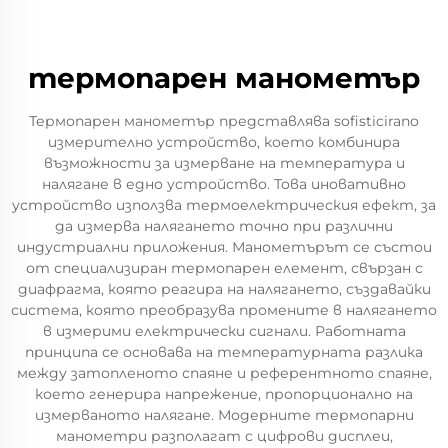
термопарен манометър
Термопарен манометър представлява sofisticirano
измерително устройство, което комбинира
възможности за измерване на температура и
налягане в едно устройство. Това иновативно
устройство използва термоелектрическия ефект, за
да измерва налягането точно при различни
индустриални приложения. Манометърът се състои
от специализиран термопарен елемент, свързан с
диафрагма, която реагира на налягането, създавайки
система, която преобразува промените в налягането
в измерими електрически сигнали. Работната
принципа се основава на температурната разлика
между затопленото спаяне и референтното спаяне,
което генерира напрежение, пропорционално на
измерваното налягане. Модерните термопарни
манометри разполагат с цифрови дисплеи,