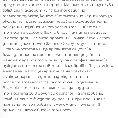
през продължителен период. Манометърът използва
sofisticirani алгоритми за компенсация на
температурата, които автоматично коригират за
околните промени, гарантирайки последователни
показания независимо от условията. Нивото на
точност е особено важно в критичните процеси,
където дори малките промени в налягането могат
да имат значително влияние върху резултатите.
Стабилността на измерванията се усилва
благодарение на прочния електронен дизайн на
манометъра, който минимизира дрейфа и намалява
нуждата от честа повторна калибровка. Тази функция
е незаменима в сценариите за непрекъснато
функциониране, където надеждността и
последователността са от ключово значение.
Възможността на манометъра да поддържа
точността си в целия си диапазон на измерване,
комбинирана с бързата му реакция при промяна на
налягането, го прави незаменим инструмент в
приложенията с висока точност.