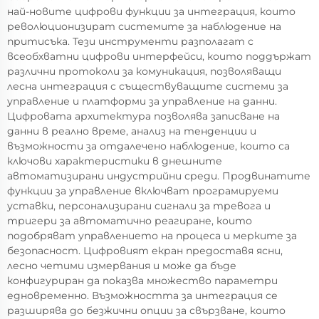
най-новите цифрови функции за интеграция, които
революционизират системите за наблюдение на
притисъка. Тези инструменти разполагат с
всеобхватни цифрови интерфейси, които поддържат
различни протоколи за комуникация, позволяващи
лесна интеграция с съществуващите системи за
управление и платформи за управление на данни.
Цифровата архитектура позволява записване на
данни в реално време, анализ на тенденции и
възможности за отдалечено наблюдение, които са
ключови характеристики в днешните
автоматизирани индустрийни среди. Продвинатите
функции за управление включват програмируеми
уставки, персонализирани сигнали за тревога и
тригери за автоматично реагиране, които
подобряват управлението на процеса и мерките за
безопасност. Цифровият екран предоставя ясни,
лесно четими измервания и може да бъде
конфигуриран да показва множество параметри
едновременно. Възможността за интеграция се
разширява до безжични опции за свързване, които