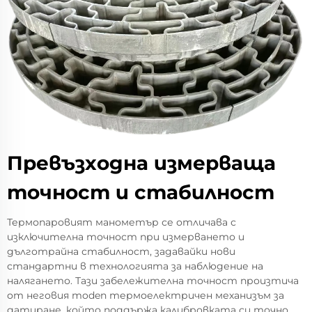
Превъзходна измерваща
точност и стабилност
Термопаровият манометър се отличава с
изключителна точност при измерването и
дълготрайна стабилност, задавайки нови
стандартни в технологията за наблюдение на
налягането. Тази забележителна точност произтича
от неговия moden термоелектричен механизъм за
датиране, който поддържа калибровката си точно