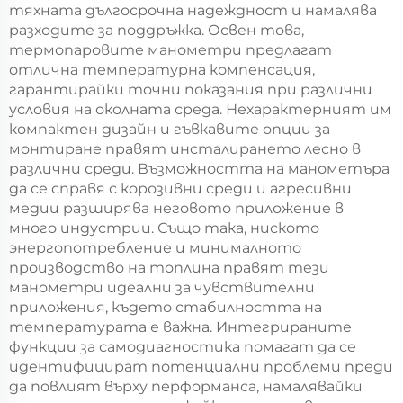
тяхната дългосрочна надеждност и намалява
разходите за поддръжка. Освен това,
термопаровите манометри предлагат
отлична температурна компенсация,
гарантирайки точни показания при различни
условия на околната среда. Нехарактерният им
компактен дизайн и гъвкавите опции за
монтиране правят инсталирането лесно в
различни среди. Възможността на манометъра
да се справя с корозивни среди и агресивни
медии разширява неговото приложение в
много индустрии. Също така, ниското
энергопотребление и минималното
производство на топлина правят тези
манометри идеални за чувствителни
приложения, където стабилността на
температурата е важна. Интегрираните
функции за самодиагностика помагат да се
идентифицират потенциални проблеми преди
да повлият върху перформанса, намалявайки