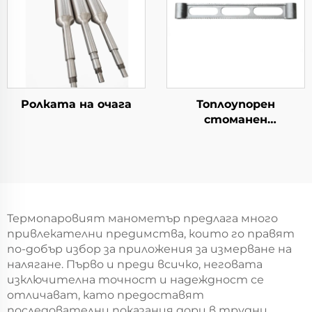
Ролката на очага
Топлоупорен
стоманен
кръстосник
Термопаровият манометър предлага много
привлекателни предимства, които го правят
по-добър избор за приложения за измерване на
налягане. Първо и преди всичко, неговата
изключителна точност и надеждност се
отличават, като предоставят
последователни показания дори в трудни