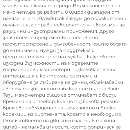
условия на околната среда. Възможността на
манометъра да работи в широк диапазон от
налягане, от свръхвисок вакуум до положителни
налягания, го прави невероятно универсален за
различни индустриални приложения. Друго
значително предимство е неговото
прочутостроене и дълговечност, които водят
до минимални нужди за поддръжка и
продължителен срок на служба. Цифровите
изходни възможности на модерните
термопарови манометри позволяват лесна
интеграция с контролни системи и
оборудване за събиране на данни, облекчавайки
автоматизираното наблюдение и записване.
Тези манометри също се отличават с бързи
времена на отговор, което позволява реално-
времево наблюдение на налягането и бърки
корекции на системата, когато е необходимо.
Отсъствието на движими части в техния
дизайн намалява износът, което допринася за