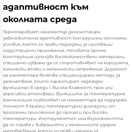
адаптивност към
околната среда
Термопаровият манометър демонстрира
забележителна адаптивност към различни околнинни
условия, което го прави подходящ за изискващи
индустриални приложения. Неговата прочна
конструкция използва висококачествени материали,
специално избрани да се съпротивляват на корозията,
химически атаки и механически напрежения. Дизайнът
на манометъра включва специализирани методи за
запечатване, които гарантират надежден
функционал в среди с висока влажност, прах или
агресивни атмосфери. Функциите за температурна
компенсация позволяват на манометъра да поддържа
точност в крайни температурни диапазони, от
криогенни приложения до процеси при високи
температури. Инструментът има възможността
да се справя с вибрацията и механичните ударни
натоварвания, което го прави идеален за