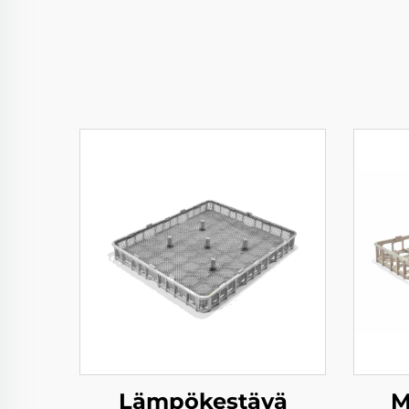
Lämpökestävä
M