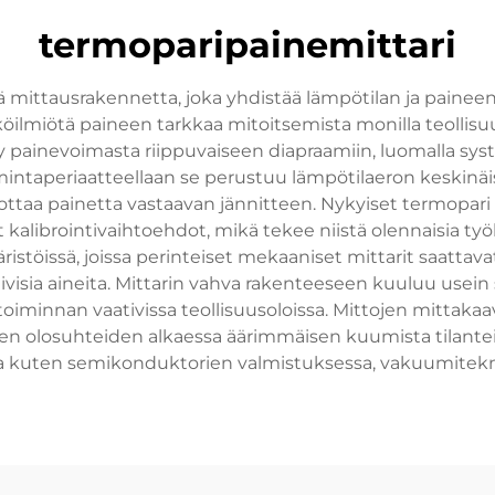
termoparipainemittari
ä mittausrakennetta, joka yhdistää lämpötilan ja paine
öilmiötä paineen tarkkaa mitoitsemista monilla teollisuud
ty painevoimasta riippuvaiseen diapraamiin, luomalla s
oimintaperiaatteellaan se perustuu lämpötilaeron keski
uottaa painetta vastaavan jännitteen. Nykyiset termopari p
kalibrointivaihtoehdot, mikä tekee niistä olennaisia työ
istöissä, joissa perinteiset mekaaniset mittarit saattavat 
iivisia aineita. Mittarin vahva rakenteeseen kuuluu usein s
oiminnan vaativissa teollisuusoloissa. Mittojen mittaka
en olosuhteiden alkaessa äärimmäisen kuumista tilantei
la kuten semikonduktorien valmistuksessa, vakuumitekniik