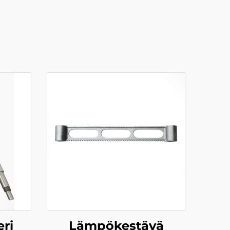
eri
Lämpökestävä