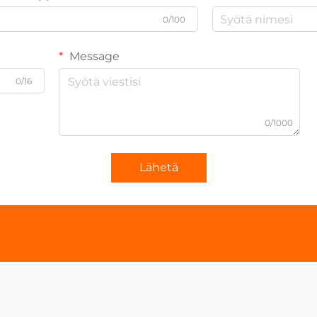
0/100
Message
0/16
0/1000
Lähetä