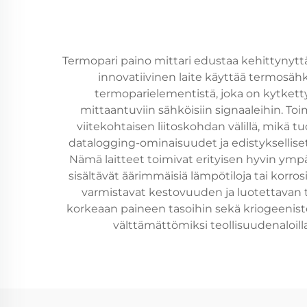
Termopari paino mittari edustaa kehittynytt
innovatiivinen laite käyttää termosähk
termoparielementistä, joka on kytket
mittaantuviin sähköisiin signaaleihin. T
viitekohtaisen liitoskohdan välillä, mikä t
datalogging-ominaisuudet ja edistykselliset 
Nämä laitteet toimivat erityisen hyvin ympär
sisältävät äärimmäisiä lämpötiloja tai korros
varmistavat kestovuuden ja luotettavan t
korkeaan paineen tasoihin sekä kriogeenist
välttämättömiksi teollisuudenaloil