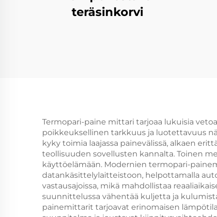
teräsinkorvi
Termopari-paine mittari tarjoaa lukuisia vet
poikkeuksellinen tarkkuus ja luotettavuus nä
kyky toimia laajassa painevälissä, alkaen eritt
teollisuuden sovellusten kannalta. Toinen m
käyttöelämään. Modernien termopari-painemit
datankäsittelylaitteistoon, helpottamalla aut
vastausajoissa, mikä mahdollistaa reaaliaikai
suunnittelussa vähentää kuljetta ja kulumista
painemittarit tarjoavat erinomaisen lämpöti