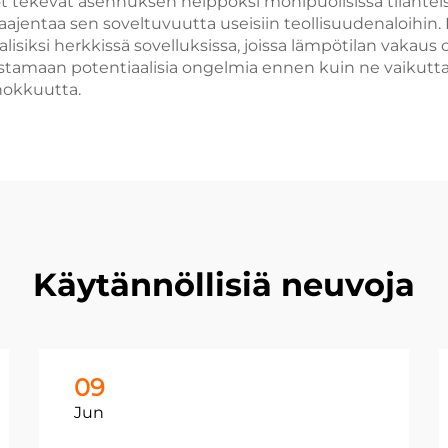
 tekevät asennuksen helppoksi monipuolisissa tilanteissa.
a laajentaa sen soveltuvuutta useisiin teollisuudenaloihin
isiksi herkkissä sovelluksissa, joissa lämpötilan vakaus 
stamaan potentiaalisia ongelmia ennen kuin ne vaikutt
ehokkuutta.
Käytännöllisiä neuvoja
09
Jun