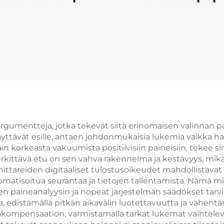
oargumentteja, jotka tekevät siitä erinomaisen valinnan 
yttävät esille, antaen johdonmukaisia lukemia vaikka ha
äin korkeasta vakuumista positiivisiin paineisiin, tekee si
erkittävä etu on sen vahva rakennelma ja kestävyys, mi
tareiden digitaaliset tulostusoikeudet mahdollistavat
omatisoitua seurantaa ja tietojen tallentamista. Nämä m
sen paineanalyysin ja nopeat järjestelmän säädökset tarv
, edistämällä pitkän aikavälin luotettavuutta ja vähent
lakompensaation, varmistamalla tarkat lukemat vaihtele