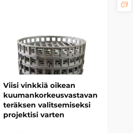
Mo
ym
Ku
te
Viisi vinkkiä oikean
va
kuumankorkeusvastavan
se
teräksen valitsemiseksi
projektisi varten
Näyt