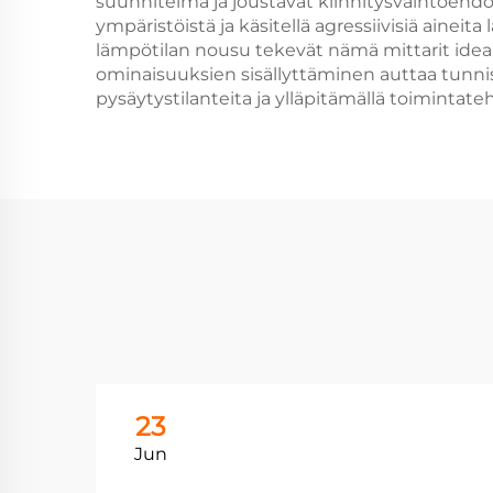
suunnitelma ja joustavat kiinnitysvaihtoehdot
ympäristöistä ja käsitellä agressiivisiä aineit
lämpötilan nousu tekevät nämä mittarit ideaal
ominaisuuksien sisällyttäminen auttaa tunni
pysäytystilanteita ja ylläpitämällä toimintat
23
Jun