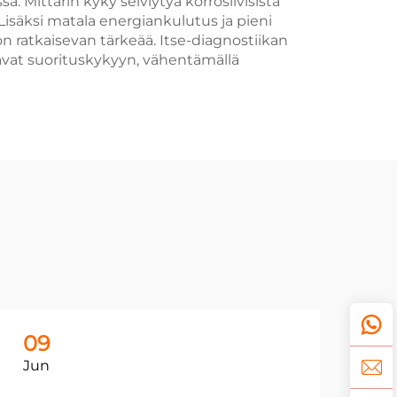
 Mittarin kyky selviytyä korrosiivisista
. Lisäksi matala energiankulutus ja pieni
on ratkaisevan tärkeää. Itse-diagnostiikan
avat suorituskykyyn, vähentämällä
09
0
Jun
Ju