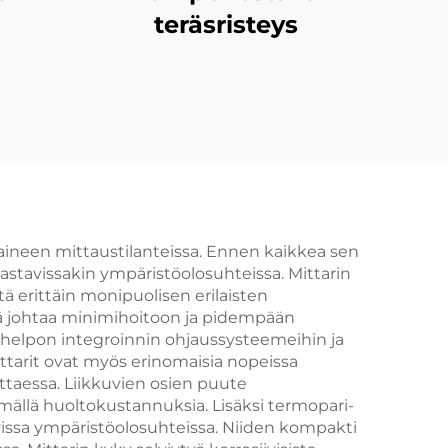
teräsristeys
paineen mittaustilanteissa. Ennen kaikkea sen
astavissakin ympäristöolosuhteissa. Mittarin
itä erittäin monipuolisen erilaisten
kä johtaa minimihoitoon ja pidempään
 helpon integroinnin ohjaussysteemeihin ja
ittarit ovat myös erinomaisia nopeissa
ittaessa. Liikkuvien osien puute
ämällä huoltokustannuksia. Lisäksi termopari-
vissa ympäristöolosuhteissa. Niiden kompakti