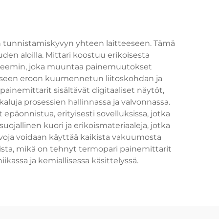
en tunnistamiskyvyn yhteen laitteeseen. Tämä
en aloilla. Mittari koostuu erikoisesta
ysteemin, joka muuntaa painemuutokset
näiseen eroon kuumennetun liitoskohdan ja
ainemittarit sisältävät digitaaliset näytöt,
kaluja prosessien hallinnassa ja valvonnassa.
epäonnistua, erityisesti sovelluksissa, jotka
uojallinen kuori ja erikoismateriaaleja, jotka
avoja voidaan käyttää kaikista vakuumosta
sta, mikä on tehnyt termopari painemittarit
assa ja kemiallisessa käsittelyssä.