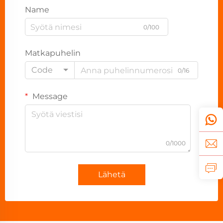
Name
0/100
Matkapuhelin
Code
0/16
Message
0/1000
Lähetä