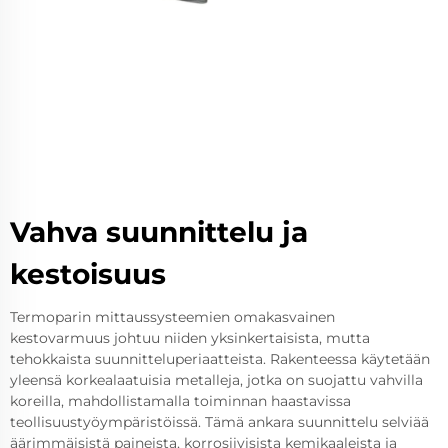
Vahva suunnittelu ja
kestoisuus
Termoparin mittaussysteemien omakasvainen
kestovarmuus johtuu niiden yksinkertaisista, mutta
tehokkaista suunnitteluperiaatteista. Rakenteessa käytetään
yleensä korkealaatuisia metalleja, jotka on suojattu vahvilla
koreilla, mahdollistamalla toiminnan haastavissa
teollisuustyöympäristöissä. Tämä ankara suunnittelu selviää
äärimmäisistä paineista, korrosiivisista kemikaaleista ja