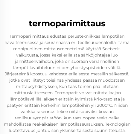
termoparimittaus
Termopari mittaus edustaa perustekniikkaa lämpötilan
havaitsemisessa ja seurannassa eri teollisuudenaloilla. Tämä
monipuolinen mittausmenetelmä käyttää Seebeck-
vaikutusta, jossa kaksi erilaista sähköjohtajaa luo
jännitteenvaihdon, joka on suoraan verrannollinen
lämpötilavaihteluun niiden yhdistyspisteiden välillä.
Järjestelmä koostuu kahdesta erilaisesta metallin säikeestä,
jotka ovat liitetyt toisiinsa yhdessä päässä muodostaen
mittausyhdistyksen, kun taas toinen pää liitetään
mittauslaitteeseen. Termoparit voivat mitata laajan
lämpötilavälillä, alkaen erittäin kylmistä krio-tasoista ja
päätyen erittäin korkeihin lämpötiloihin yli 2000°C. Niiden
vankka rakennus tekee niitä sopiviksi kovaan
teollisuusympäristöön, kun taas nopea reaktioaika
mahdollistaa real-aikaisen lämpötilaseurauksen. Teknologian
luotettavuus johtuu sen yksinkertaisesta suunnittelusta,