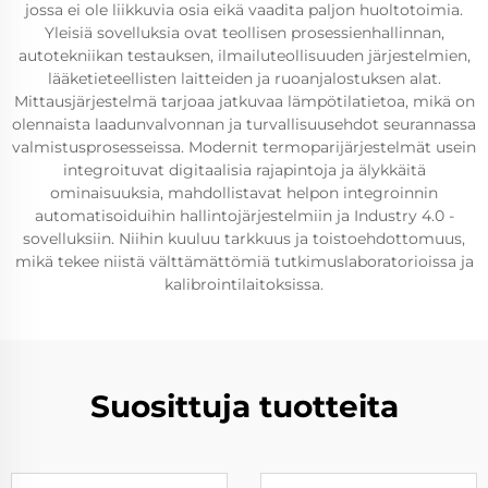
jossa ei ole liikkuvia osia eikä vaadita paljon huoltotoimia.
Yleisiä sovelluksia ovat teollisen prosessienhallinnan,
autotekniikan testauksen, ilmailuteollisuuden järjestelmien,
lääketieteellisten laitteiden ja ruoanjalostuksen alat.
Mittausjärjestelmä tarjoaa jatkuvaa lämpötilatietoa, mikä on
olennaista laadunvalvonnan ja turvallisuusehdot seurannassa
valmistusprosesseissa. Modernit termoparijärjestelmät usein
integroituvat digitaalisia rajapintoja ja älykkäitä
ominaisuuksia, mahdollistavat helpon integroinnin
automatisoiduihin hallintojärjestelmiin ja Industry 4.0 -
sovelluksiin. Niihin kuuluu tarkkuus ja toistoehdottomuus,
mikä tekee niistä välttämättömiä tutkimuslaboratorioissa ja
kalibrointilaitoksissa.
Suosittuja tuotteita