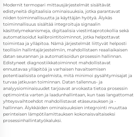
Modernit termopari mittausjärjestelmät sisältävät
edistyneitä digitaalisia ominaisuuksia, jotka parantavat
niiden toiminnallisuutta ja käyttäjän hyötyä. Älykäs
toiminnallisuus sisältää integroituja signaalin
käsittelymekanismeja, digitaalisia viestintaprotokollia sekä
automatisoidut kalibrointitoiminnot, jotka helpottavat
toimintaa ja ylläpitoa. Nämä järjestelmät liittyvät helposti
teollisiin hallintajärjestelmiin, mahdollistaen reaaliaikaisen
datan seurannan ja automatisoidun prosessin hallinnan.
Edistyneet diagnostiikkatoiminnot mahdollistavat
ennustavaa ylläpitöä ja varhaisen havaitsemisen
potentiaalisista ongelmista, mitä minimoi pysähtymisajat ja
turvaa jatkuvan toiminnan. Datan tallennus- ja
analyysiominaisuudet tarjoavat arvokasta tietoa prosessin
optimointia varten ja laadunhallintaan, kun taas langattomat
yhteysvaihtoehdot mahdollistavat etäseurauksen ja -
hallinnan. Älykkäiden ominaisuuksien integrointi muuttaa
perinteisen lämpötilamittauksen kokonaisvaltaiseksi
prosessinhallintatyökaluksi.