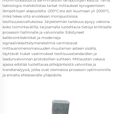
monimutkaisuutta äärimmäisten lämpötilojen kautta. Tämä
teknologia mahdollistaa tarkat mittaukset kyrogeenisten
lämpötilojen alapuolelta -200°C:sta asti kuumaan yli 2000°C,
mikä tekee siitä arvokkaan monipuolisissa
teollisuussovelluksissa. Järjestelmän tarkkuus pysyy vakiona
koko toimintavälillä, tarjoamalla luotettavia tietoja kriittiselle
prosessin hallinnalle ja valvonnalle. Edistyneet
kalibrointitekniikat ja moderneja
signaalinkäsittelymenetelmiä varmistavat
mittausnimenomaisuuden muutaman asteen sisällä,
täyttävät tiukat vaatimukset teollisuusstandardien ja
laadunvalvonnan protokollien suhteen. Mittausten vakaus
ajassa edistää luotettavaa pitkäjänteistä valvontaa ja
trendianalyysiä, jotka ovat olennaisia prosessin optimoinnille
ja ennalta ehkäisevälle ylläpidolle.