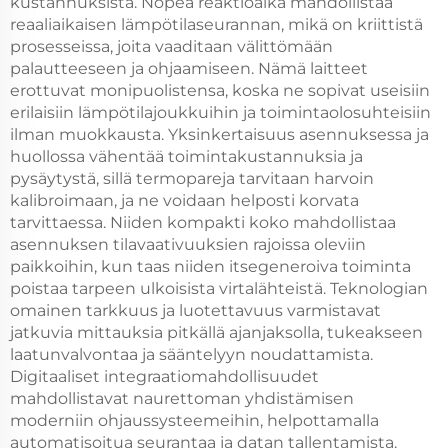
kustannuksista. Nopea reaktioaika mahdollistaa
reaaliaikaisen lämpötilaseurannan, mikä on kriittistä
prosesseissa, joita vaaditaan välittömään
palautteeseen ja ohjaamiseen. Nämä laitteet
erottuvat monipuolistensa, koska ne sopivat useisiin
erilaisiin lämpötilajoukkuihin ja toimintaolosuhteisiin
ilman muokkausta. Yksinkertaisuus asennuksessa ja
huollossa vähentää toimintakustannuksia ja
pysäytystä, sillä termopareja tarvitaan harvoin
kalibroimaan, ja ne voidaan helposti korvata
tarvittaessa. Niiden kompakti koko mahdollistaa
asennuksen tilavaativuuksien rajoissa oleviin
paikkoihin, kun taas niiden itsegeneroiva toiminta
poistaa tarpeen ulkoisista virtalähteistä. Teknologian
omainen tarkkuus ja luotettavuus varmistavat
jatkuvia mittauksia pitkällä ajanjaksolla, tukeakseen
laatunvalvontaa ja sääntelyyn noudattamista.
Digitaaliset integraatiomahdollisuudet
mahdollistavat naurettoman yhdistämisen
moderniin ohjaussysteemeihin, helpottamalla
automatisoitua seurantaa ja datan tallentamista.