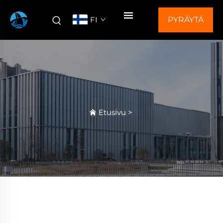
FI
PYRÄYTÄ
TARJOUS
Etusivu
>