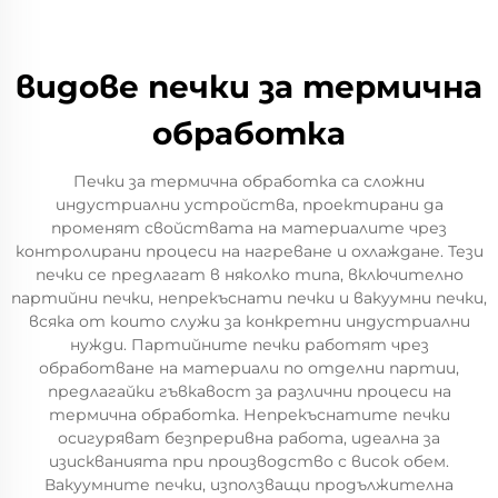
видове печки за термична
обработка
Печки за термична обработка са сложни
индустриални устройства, проектирани да
променят свойствата на материалите чрез
контролирани процеси на нагреване и охлаждане. Тези
печки се предлагат в няколко типа, включително
партийни печки, непрекъснати печки и вакуумни печки,
всяка от които служи за конкретни индустриални
нужди. Партийните печки работят чрез
обработване на материали по отделни партии,
предлагайки гъвкавост за различни процеси на
термична обработка. Непрекъснатите печки
осигуряват безпреривна работа, идеална за
изискванията при производство с висок обем.
Вакуумните печки, използващи продължителна