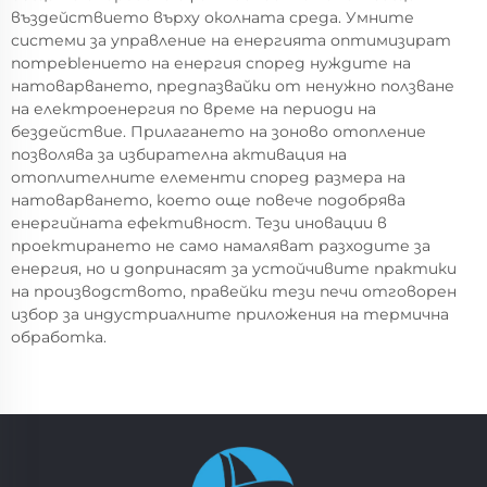
въздействието върху околната среда. Умните
системи за управление на енергията оптимизират
потреblението на енергия според нуждите на
натоварването, предпазвайки от ненужно ползване
на електроенергия по време на периоди на
бездействие. Прилагането на зоново отопление
позволява за избирателна активация на
отоплителните елементи според размера на
натоварването, което още повече подобрява
енергийната ефективност. Тези иновации в
проектирането не само намаляват разходите за
енергия, но и допринасят за устойчивите практики
на производството, правейки тези печи отговорен
избор за индустриалните приложения на термична
обработка.