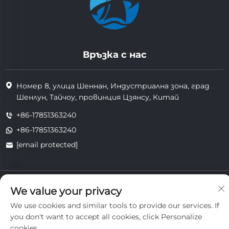
Връзка с нас
Номер 8, улица Шеннан, Индустриална зона, град
Шенлун, Тайчоу, провинция Цзянсу, Китай
+86-17851363240
+86-17851363240
[email protected]
Всички права запазени. Copyright © 2025 Jiangsu Tongzhou
We value your privacy
Heat Resistant Technology Co., Ltd.
поверителност
We use cookies and similar tools to provide our services. If
you don't want to accept all cookies, click Personalize
cookies.