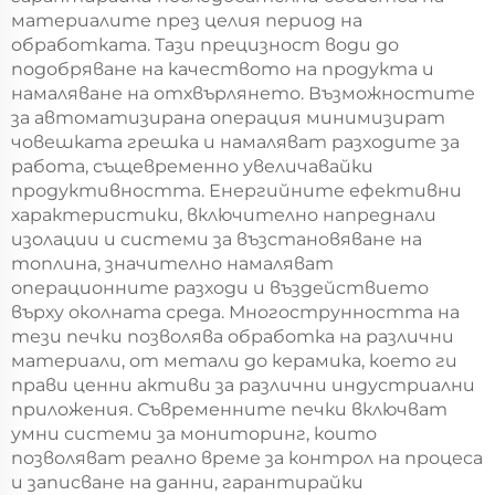
материалите през целия период на
обработката. Тази прецизност води до
подобряване на качеството на продукта и
намаляване на отхвърлянето. Възможностите
за автоматизирана операция минимизират
човешката грешка и намаляват разходите за
работа, същевременно увеличавайки
продуктивността. Енергийните ефективни
характеристики, включително напреднали
изолации и системи за възстановяване на
топлина, значително намаляват
операционните разходи и въздействието
върху околната среда. Многострунността на
тези печки позволява обработка на различни
материали, от метали до керамика, което ги
прави ценни активи за различни индустриални
приложения. Съвременните печки включват
умни системи за мониторинг, които
позволяват реално време за контрол на процеса
и записване на данни, гарантирайки