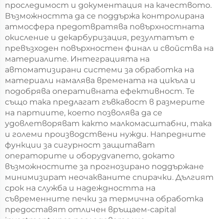
проследимост и документация на качеството.
Възможността да се поддържа контролирана
атмосфера предотвратява повърхностната
окисление и декарбуризация, резултатът е
превъзходен повърхностен финал и свойства на
материалите. Интеграцията на
автоматизирани системи за обработка на
материали намалява времената на цикъла и
подобрява оперативната ефективност. Те
също така предлагат гъвкавост в размерите
на партиите, което позволява да се
удовлетворяват както малкомасштабни, така
и големи производствени нужди. Напредните
функции за сигурност защитават
операторите и оборудvanето, докато
възможностите за прогнозирано поддържане
минимизират неочакваните спирачки. Дългият
срок на служба и надеждността на
съвременните печки за термична обработка
предоставят отличен връщаем-capital