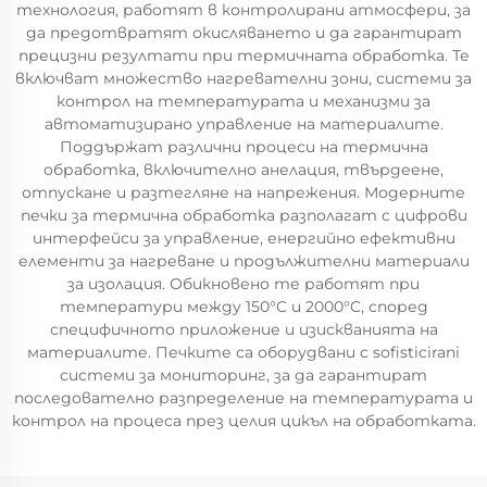
технология, работят в контролирани атмосфери, за
да предотвратят окисляването и да гарантират
прецизни резултати при термичната обработка. Те
включват множество нагревателни зони, системи за
контрол на температурата и механизми за
автоматизирано управление на материалите.
Поддържат различни процеси на термична
обработка, включително анелация, твърдеене,
отпускане и разтегляне на напрежения. Модерните
печки за термична обработка разполагат с цифрови
интерфейси за управление, енергийно ефективни
елементи за нагреване и продължителни материали
за изолация. Обикновено те работят при
температури между 150°C и 2000°C, според
специфичното приложение и изискванията на
материалите. Печките са оборудвани с sofisticirani
системи за мониторинг, за да гарантират
последователно разпределение на температурата и
контрол на процеса през целия цикъл на обработката.