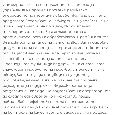
Интеграцията на интелигентни системи за
управление на процеси променя радикално
операциите по термична обработка. Тези системи
предлагат всеобхватно наблюдение и управление на
всички параметри на процеса, включително
температура, състав на атмосферата и
продължителност на обработката. Продвинатите
възможности за запис на данни позволяват подробна
документация на процеса и проследимост, които са
от съществено значение за сертификацията на
качеството и оптимизацията на процеса.
Прогнозните функции за поддръжка на системата
анализират моделите на производителността на
оборудването, за да предвидят нуждите за
поддръжка, намалявайки неочакваните спирачки и
разходите за поддръжка. Възможностите за
отдалечено наблюдение позволяват на операторите
да следят едновременно множество пещи,
повишавайки ефективността на операциите.
Системата също включва автоматизирани проверки
на контрола на качеството и валидация на процеса,