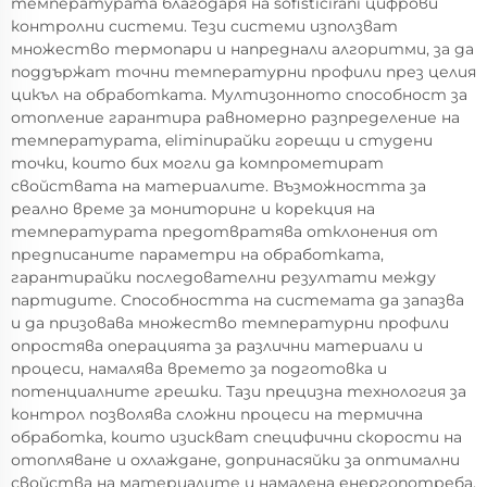
температурата благодаря на sofisticirani цифрови
контролни системи. Тези системи използват
множество термопари и напреднали алгоритми, за да
поддържат точни температурни профили през целия
цикъл на обработката. Мултизонното способност за
отопление гарантира равномерно разпределение на
температурата, eliminирайки горещи и студени
точки, които бих могли да компрометират
свойствата на материалите. Възможността за
реално време за мониторинг и корекция на
температурата предотвратява отклонения от
предписаните параметри на обработката,
гарантирайки последователни резултати между
партидите. Способността на системата да запазва
и да призовава множество температурни профили
опростява операцията за различни материали и
процеси, намалява времето за подготовка и
потенциалните грешки. Тази прецизна технология за
контрол позволява сложни процеси на термична
обработка, които изискват специфични скорости на
отопляване и охлаждане, допринасяйки за оптимални
свойства на материалите и намалена енергопотреба.