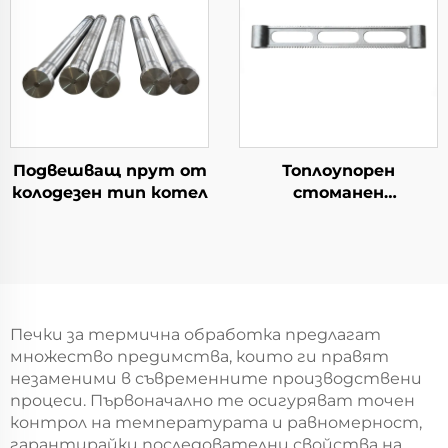
Подвешващ прут от
Топлоупорен
колодезен тип котел
стоманен
кръстосник
Печки за термична обработка предлагат
множество предимства, които ги правят
незаменими в съвременните производствени
процеси. Първоначално те осигуряват точен
контрол на температурата и равномерност,
гарантирайки последователни свойства на