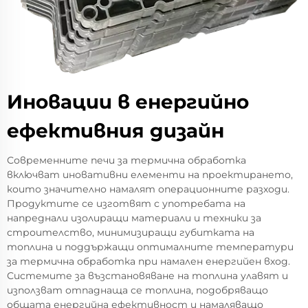
Иновации в енергийно
ефективния дизайн
Современните печи за термична обработка
включват иновативни елементи на проектирането,
които значително намалят операционните разходи.
Продуктите се изготвят с употребата на
напреднали изолиращи материали и техники за
строителство, минимизиращи губитката на
топлина и поддържащи оптималните температури
за термична обработка при намален енергийен вход.
Системите за възстановяване на топлина улавят и
използват отпаднаща се топлина, подобряващо
общата енергийна ефективност и намаляващо