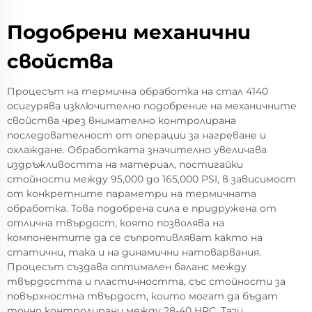
Подобрени механични
свойства
Процесът на термична обработка на стал 4140
осигурява изключително подобрение на механичните
свойства чрез внимателно контролирана
последователност от операции за нагреване и
охлаждане. Обработката значително увеличава
издръжливостта на материал, постигайки
стойности между 95,000 до 165,000 PSI, в зависимост
от конкретните параметри на термичната
обработка. Това подобрена сила е придружена от
отлична твърдост, която позволява на
компонентите да се съпротивляват както на
статични, така и на динамични натоварвания.
Процесът създава оптимален баланс между
твърдостта и пластичността, със стойности за
повърхностна твърдост, които могат да бъдат
точно контролирани между 28-40 HRC. Тази