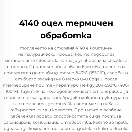
4140 оцел термичен
обработка
топленето на стомана 4140 е критичен
металургически процес, който подобрява
механичните свойства на тази универсална сплавена
стомана. Процесът обикновено включва топене на
стоманата до приблизително 843°C (1550°F), следвано
от бързо охлаждане в масло или вода и после
темпериране при температури между 204-593°C (400-
1100°F). Тази точна последователност от операции за
топене и охлаждане преобразява микроструктурата
на стоманата, достигайки оптимални нива на
твърдост, сила и крепост. Процесът е особено
забележим поради способността си да постига
балансирани комбинации от свойства, което го прави
идеален за компоненти, които изискват както висока