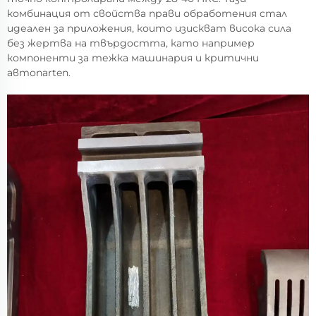
комбинация от свойства прави обработения стал
идеален за приложения, които изискват висока сила
без жертва на твърдостта, като например
компоненти за тежка машинария и критични
автопarten.