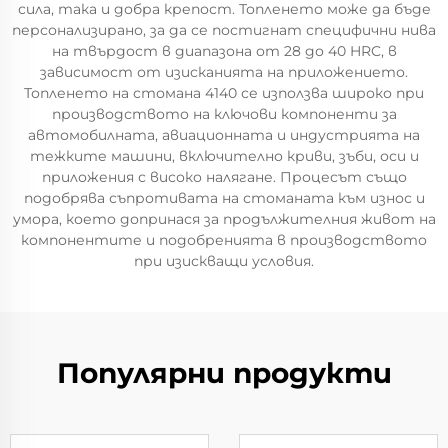
сила, така и добра крепост. Топленето може да бъде
персонализирано, за да се постигнат специфични нива
на твърдост в диапазона от 28 до 40 HRC, в
зависимост от изисканията на приложението.
Топленето на стомана 4140 се използва широко при
производството на ключови компоненти за
автомобилната, авиационната и индустрията на
тежките машини, включително криви, зъби, оси и
приложения с високо налягане. Процесът също
подобрява съпротивата на стоманата към износ и
умора, което допринася за продължителния живот на
компонентите и подобренията в производството
при изискващи условия.
Популярни продукти