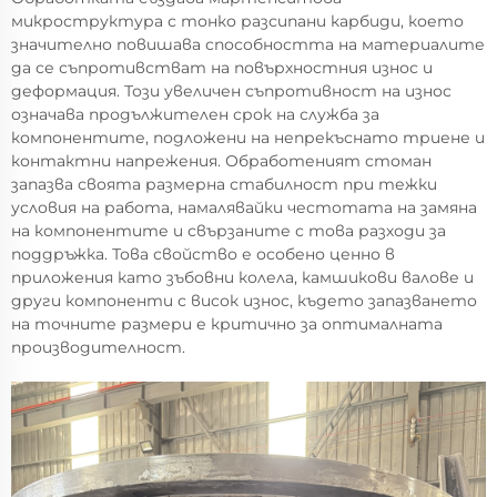
микроструктура с тонко разсипани карбиди, което
значително повишава способността на материалите
да се съпротивстват на повърхностния износ и
деформация. Този увеличен съпротивност на износ
означава продължителен срок на служба за
компонентите, подложени на непрекъснато триене и
контактни напрежения. Обработеният стоман
запазва своята размерна стабилност при тежки
условия на работа, намалявайки честотата на замяна
на компонентите и свързаните с това разходи за
поддръжка. Това свойство е особено ценно в
приложения като зъбовни колела, камшикови валове и
други компоненти с висок износ, където запазването
на точните размери е критично за оптималната
производителност.