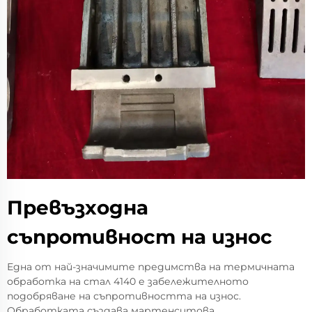
Превъзходна
съпротивност на износ
Една от най-значимите предимства на термичната
обработка на стал 4140 е забележителното
подобряване на съпротивността на износ.
Обработката създава мартенситова