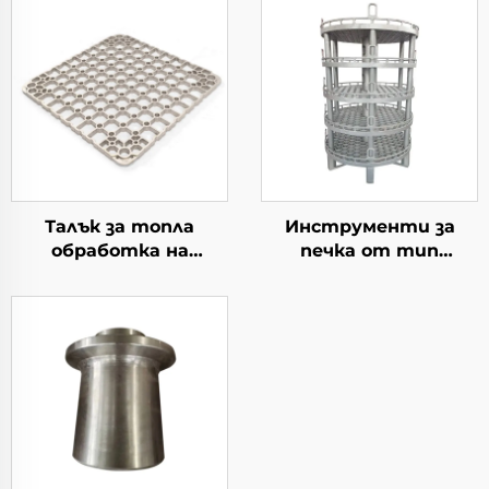
Талък за топла
Инструменти за
обработка на
печка от тип
материал
„колодезна“