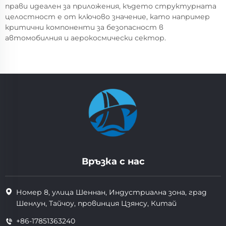
прави идеален за приложения, където структурната
целостност е от ключово значение, като например
критични компоненти за безопасност в
автомобилния и аерокосмически сектор.
Връзка с нас
Номер 8, улица Шеннан, Индустриална зона, град
Шенлун, Тайчоу, провинция Цзянсу, Китай
+86-17851363240