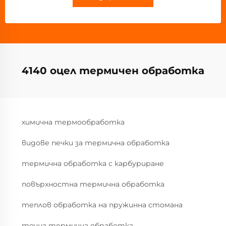
4140 оцел термичен обработка
химична термообработка
видове печки за термична обработка
термична обработка с карбуриране
повърхностна термична обработка
теплов обработка на пружинна стомана
точна термична обработка