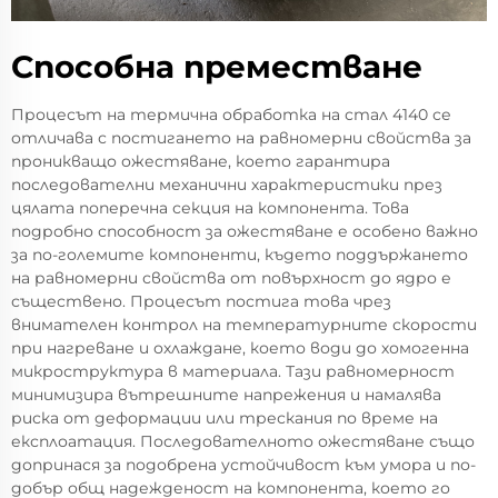
Способна преместване
Процесът на термична обработка на стал 4140 се
отличава с постигането на равномерни свойства за
проникващо ожестяване, което гарантира
последователни механични характеристики през
цялата поперечна секция на компонента. Това
подробно способност за ожестяване е особено важно
за по-големите компоненти, където поддържането
на равномерни свойства от повърхност до ядро е
съществено. Процесът постига това чрез
внимателен контрол на температурните скорости
при нагреване и охлаждане, което води до хомогенна
микроструктура в материалa. Тази равномерност
минимизира вътрешните напрежения и намалява
риска от деформации или трескания по време на
експлоатация. Последователното ожестяване също
допринася за подобрена устойчивост към умора и по-
добър общ надежденост на компонента, което го