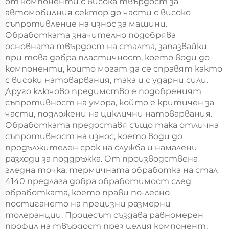
от компоненти с висока твърдост за
автомобилния сектор до части с високо
съпротивление на износ за машини.
Обработката значително подобрява
основната твърдост на сталта, запазвайки
при това добра пластичност, което води до
компоненти, които могат да се справят както
с високи натоварвания, така и с ударни сили.
Друго ключово предимство е подобреният
съпротивност на умора, който е критичен за
части, подложени на циклични натоварвания.
Обработката предоставя също така отлична
съпротивност на износ, което води до
продължителен срок на служба и намалени
разходи за поддръжка. От производствена
гледна точка, термичната обработка на стал
4140 предлага добра обработимост след
обработката, което прави по-лесно
постигането на прецизни размерни
толеранции. Процесът създава равномерен
профил на твърдост през целия компонент,