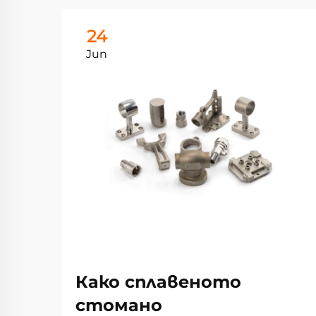
24
Jun
Како сплавеното
стомано