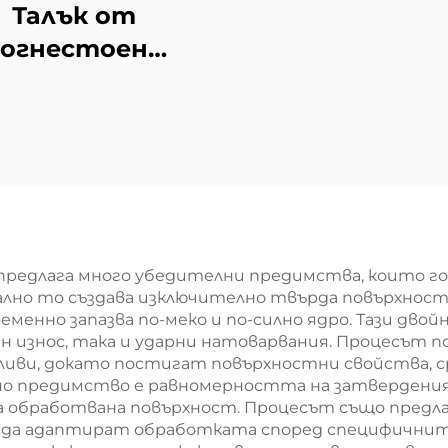
Талък от
огнестоен
стоманен
материал
предлага много убедителни предимства, които го
лно то създава изключително твърда повърхностн
енно запазва по-меко и по-силно ядро. Тази двойн
н износ, така и ударни натоварвания. Процесът 
ливи, докато постигат повърхностни свойства, с
лно предимство е равномерността на затвердения
а обработвана повърхност. Процесът също предла
е да адаптират обработката според специфичнит