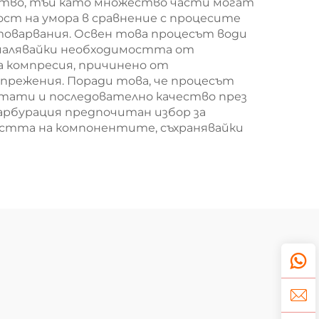
дство, тъй като множество части могат
ст на умора в сравнение с процесите
атоварвания. Освен това процесът води
амалявайки необходимостта от
 компресия, причинено от
прежения. Поради това, че процесът
тати и последователно качество през
арбурация предпочитан избор за
тта на компонентите, съхранявайки