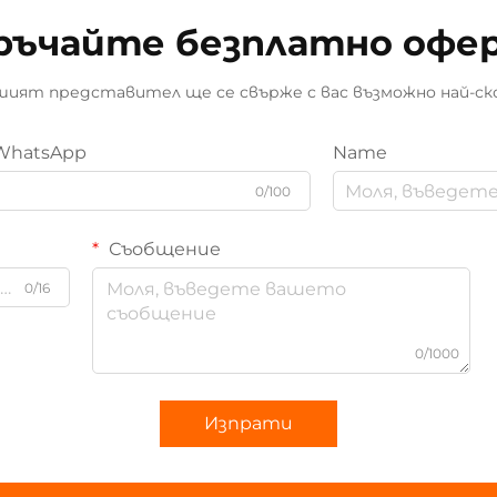
ръчайте безплатно офе
ият представител ще се свърже с вас възможно най-ск
WhatsApp
Name
0/100
Съобщение
0/16
0/1000
Изпрати