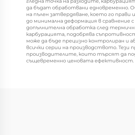
гледна точка на разходите, карбураци
да бъдат обработвани едновременно. О
на пълен затвердяване, което го прави
до минимална деформация в сравнение 
допълнителна обработка след термичн
карбурацията, подобрява съпротивност
може да бъде прецизно контролиран и 
всички серии на производството. Тези
производителите, които търсят да п
същевременно ценовата ефективност.