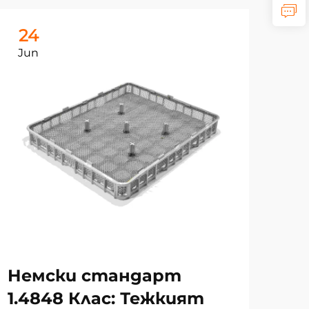
24
2
Jun
Ju
Немски стандарт
Пе
1.4848 Клас: Тежкият
на