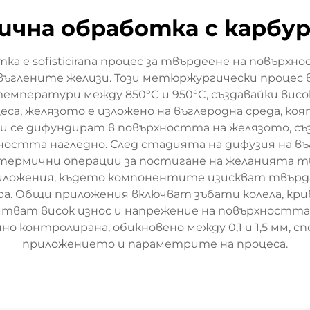
чна обработка с карбу
 е sofisticirana процес за твърдеене на повърхн
ъглените желизи. Този метюржургически процес в
емператури между 850°C и 950°C, създавайки висо
еса, желязото е изложено на въглеродна среда, коя
и се дифундират в повърхността на желязото, с
ността нагледно. След стадията на дифузия на в
термични операции за постигане на желанията т
риложения, където компонентите изискват твърда
. Общи приложения включват зъбати колела, крив
ват висок износ и напрежение на повърхността с
но контролирана, обикновено между 0,1 и 1,5 мм, 
приложението и параметрите на процеса.