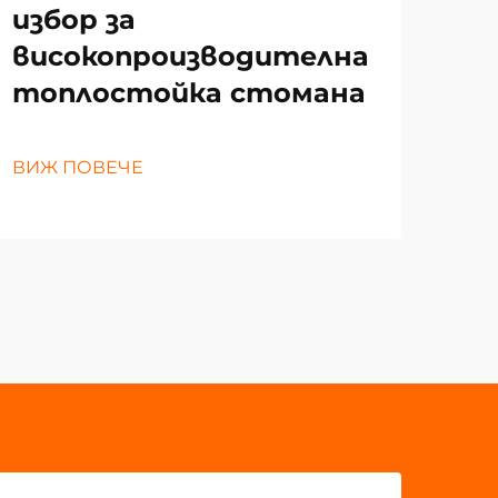
избор за
то
високопроизводителна
за
топлостойка стомана
ВИЖ
ВИЖ ПОВЕЧЕ