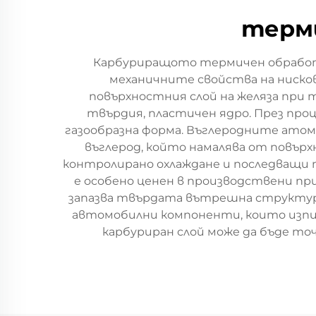
терми
Карбуриращото термичен обработка
механичните свойства на нисков
повърхностния слой на желяза при т
твърдия, пластичен ядро. През проц
газообразна форма. Въглеродните атом
въглерод, който намалява от повърх
контролирано охлаждане и последващи 
е особено ценен в производствени п
запазва твърдата вътрешна структура
автомобилни компоненти, които изпит
карбуриран слой може да бъде точ