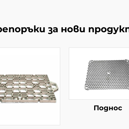
репоръки за нови продук
Поднос