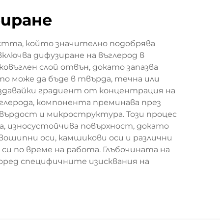
риране
остта, който значително подобрява
ключва дифузиране на въглерод в
ковъглен слой отвън, докато запазва
то може да бъде в твърда, течна или
ъздавайки градиент от концентрация на
ъглерода, компонента преминава през
върдост и микроструктура. Този процес
, износустойчива повърхност, докато
ошипни оси, камшикови оси и различни
и по време на работа. Глъбочината на
според специфичните изисквания на