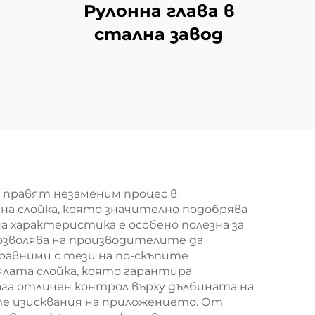
Рулонна глава в
стална завод
 правят незаменим процес в
а слойка, която значително подобрява
а характеристика е особено полезна за
позволява на производителите да
равними с тези на по-скъпите
лата слойка, която гарантира
га отличен контрол върху дълбината на
е изисквания на приложението. От