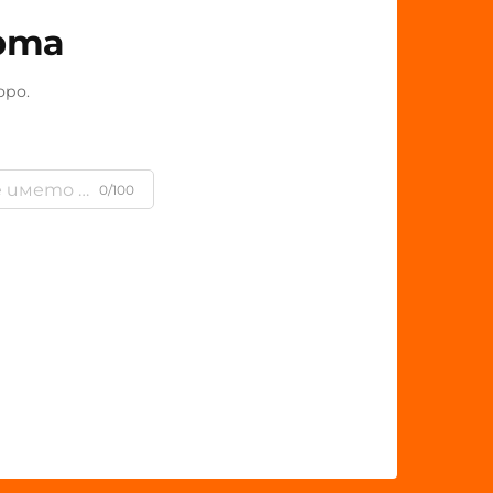
рта
оро.
0/100