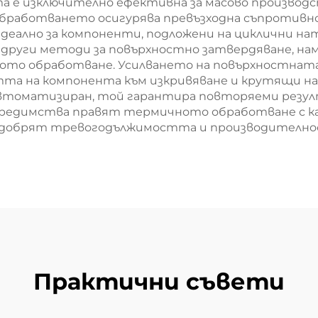
ята е изключително ефективна за масово произво
бработването осигурява превъзходна съпротивно
 идеално за компоненти, подложени на циклични н
с други методи за повърхностно затвердяване, н
ото обработване. Усилването на повърхностната
та на компонента към изкривяване и крутящи на
автоматизиран, той гарантира повторяеми резул
 предимства правят термичното обработване с к
одобрят тревогодължимостта и производителнос
Практични съвети