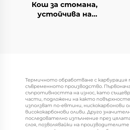
Кош за стомана,
устойчива на
топлина
Термичното обработване с карбурация 
съвременното производство. Първонача
съпротивността на износ, като същеврем
части, подложени на както повърхносте
използват по-евтини, нискокарбонови о
висококарбонови оливи. Друго значите
последователно изпълнение през цялат
слоя, позволявайки на производителит