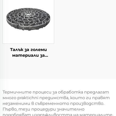
Талък за големи
материали за
употреба в котлите
тип колодезен
Термичните процеси за обработка предлагат
много praktichni предимства, които ги правят
незаменими в съвременното производство.
Първо, тези процедури значително
подобряват издръжливостта на материалите,