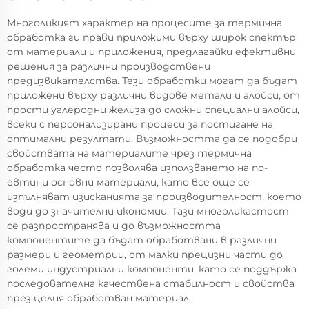
Многоликият характер на процесите за термична
обработка ги прави приложими върху широк спектър
от материали и приложения, предлагайки ефективни
решения за различни производствени
предизвикателства. Тези обработки могат да бъдат
приложени върху различни видове метали и алойси, от
прости углеродни желиза до сложни специални алойси,
всеки с персонализирани процеси за постигане на
оптимални резултати. Възможността да се подобри
свойствата на материалите чрез термична
обработка често позволява използването на по-
евтини основни материали, като все още се
изпълняват изисканията за производителност, което
води до значителни икономии. Тази многоликастост
се разпространява и до възможността
компонентите да бъдат обработвани в различни
размери и геометрии, от малки прецизни части до
големи индустриални компоненти, като се поддържа
последователна качествена стабилност и свойства
през целия обработван материал.