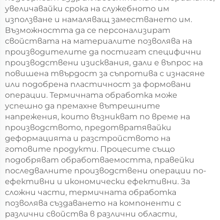
увеличавайки срока на служебното им
използване и намаляващ заместването им.
Възможността да се персонализират
свойствата на материалите позволява на
производителите да постигат специфични
производствени изисквания, дали е въпрос на
повишена твърдост за съпротива с изнасяне
или подобрена пластичност за формовани
операции. Термичната обработка може
успешно да премахне вътрешните
напрежения, които възникват по време на
производството, предотвратявайки
деформацията и разстройството на
готовите продукти. Процесите също
подобряват обработваемостта, правейки
последвалните производствени операции по-
ефективни и икономически ефективни. За
сложни части, термичната обработка
позволява създаването на компоненти с
различни свойства в различни области,