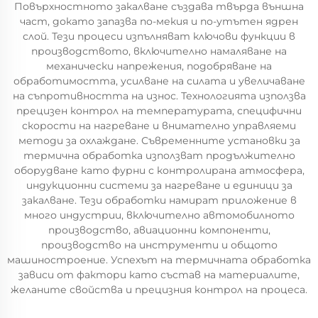
Повърхностното закалване създава твърда външна
част, докато запазва по-мекия и по-утътен ядрен
слой. Тези процеси изпълняват ключови функции в
производството, включително намаляване на
механически напрежения, подобряване на
обработимостта, усилване на силата и увеличаване
на съпротивността на износ. Технологията използва
прецизен контрол на температурата, специфични
скорости на нагреване и внимателно управляеми
методи за охлаждане. Съвременните установки за
термична обработка използват продължително
оборудване като фурни с контролирана атмосфера,
индукционни системи за нагреване и единици за
закалване. Тези обработки намират приложение в
много индустрии, включително автомобилното
производство, авиационни компоненти,
производство на инструменти и общото
машиностроение. Успехът на термичната обработка
зависи от фактори като състав на материалите,
желаните свойства и прецизния контрол на процеса.