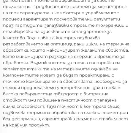
да постигат точно спецификациите за своите
приложения. Продвинатите системи за мониторинг
на температурата и компютърно управляемите
процеси гарантират последователни резултати
през партидите, запазвайки строгите толеранции и
отговаряйки на изискваните стандартите за
качество. Този ниво на контрол позволява
разработването на оптимизирани цикли на термична
обработка, които максимизират желаните свойства,
като минимизират разхода на енергия и времето за
обработка. Възможността за точна настройка на
характеристиките на материалите означава, че
компонентите могат да бъдат проектирани с
точното комбиниране на свойствата, необходими за
техния предполагаемо употребление, дали това е
висока повърхностна твърдост с вътрешна
стойкост или повишена пластичност с запазена
силна способност. Тази точност в контрола също
позволява термична обработка на сложни геометрии
без деформации, гарантирайки размерна стабилност
на крайния продукт.