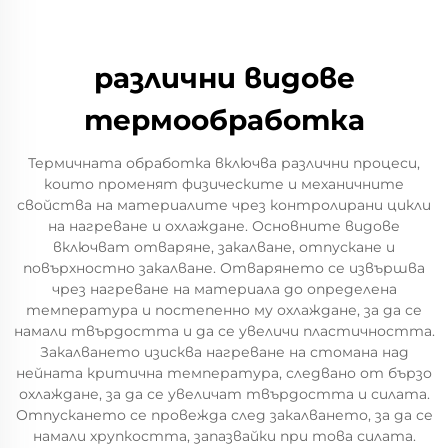
различни видове
термообработка
Термичната обработка включва различни процеси,
които променят физическите и механичните
свойства на материалите чрез контролирани цикли
на нагреване и охлаждане. Основните видове
включват отваряне, закалване, отпускане и
повърхностно закалване. Отварянето се извършва
чрез нагреване на материала до определена
температура и постепенно му охлаждане, за да се
намали твърдостта и да се увеличи пластичността.
Закалването изисква нагреване на стомана над
нейната критична температура, следвано от бързо
охлаждане, за да се увеличат твърдостта и силата.
Отпускането се провежда след закалването, за да се
намали хрупкостта, запазвайки при това силата.