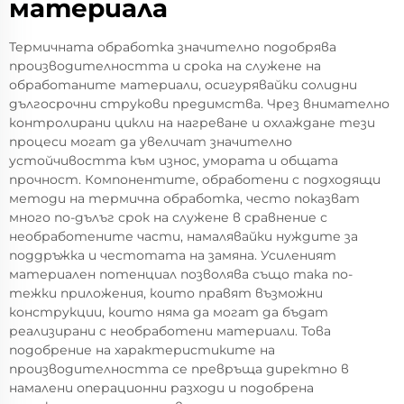
материала
Термичната обработка значително подобрява
производителността и срока на служене на
обработаните материали, осигурявайки солидни
дългосрочни струкови предимства. Чрез внимателно
контролирани цикли на нагреване и охлаждане тези
процеси могат да увеличат значително
устойчивостта към износ, умората и общата
прочност. Компонентите, обработени с подходящи
методи на термична обработка, често показват
много по-дълъг срок на служене в сравнение с
необработените части, намалявайки нуждите за
поддръжка и честотата на замяна. Усиленият
материален потенциал позволява също така по-
тежки приложения, които правят възможни
конструкции, които няма да могат да бъдат
реализирани с необработени материали. Това
подобрение на характеристиките на
производителността се превръща директно в
намалени операционни разходи и подобрена