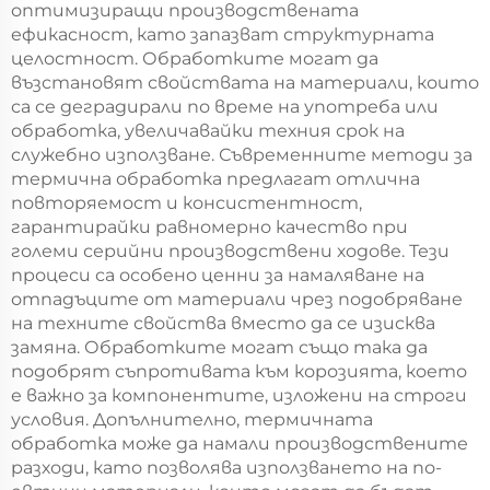
оптимизиращи производствената
ефикасност, като запазват структурната
целостност. Обработките могат да
възстановят свойствата на материали, които
са се деградирали по време на употреба или
обработка, увеличавайки техния срок на
служебно използване. Съвременните методи за
термична обработка предлагат отлична
повторяемост и консистентност,
гарантирайки равномерно качество при
големи серийни производствени ходове. Тези
процеси са особено ценни за намаляване на
отпадъците от материали чрез подобряване
на техните свойства вместо да се изисква
замяна. Обработките могат също така да
подобрят съпротивата към корозията, което
е важно за компонентите, изложени на строги
условия. Допълнително, термичната
обработка може да намали производствените
разходи, като позволява използването на по-