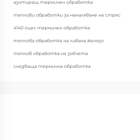
азотиращ термичен обработка
теплови обработки за намаляване на стрес
4140 оцел термичен обработка
теплова обработка на ливана желязо
теплов обработка на зъбчета
следваща термична обработка