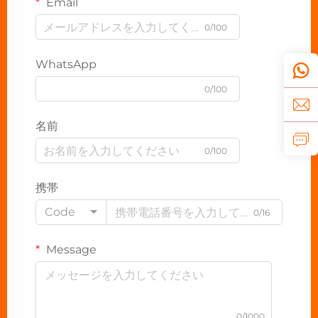
Email
0/100
WhatsApp
0/100
名前
0/100
携帯
Code
0/16
Message
0/1000