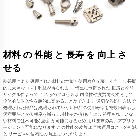
材料 の 性能 と 長寿 を 向上 さ
せる
熱処理により,処理された材料の性能と使用寿命が著しく向上し,長期
的に大きなコスト利益が得られます. 慎重に制御された 暖房と冷却
サイクルによって これらのプロセスは 耐磨性や疲労耐久性,そして
全体的な耐久性を劇的に高めることができます 適切な熱処理方法で
処理された部品は,処理されていない部品の使用寿命を複数回表示し,
保守要件と交換頻度を減らす. 材料の性能も向上し,処理されていな
い材料では不可能な設計が可能になるため,より要求の高いアプリケ
ーションも可能になります この性能の改善は,直接運用コストの削減
と,サービスの信頼性の向上につながります.