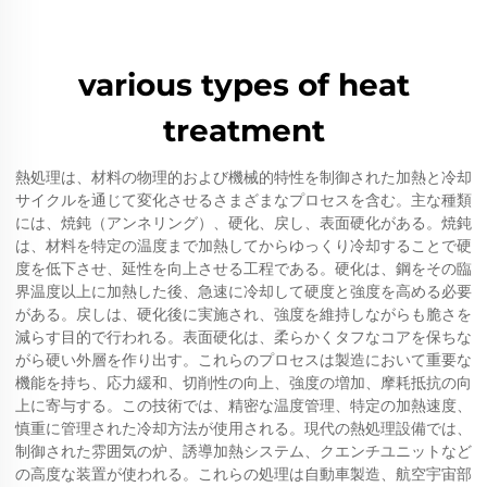
various types of heat
treatment
熱処理は、材料の物理的および機械的特性を制御された加熱と冷却
サイクルを通じて変化させるさまざまなプロセスを含む。主な種類
には、焼鈍（アンネリング）、硬化、戻し、表面硬化がある。焼鈍
は、材料を特定の温度まで加熱してからゆっくり冷却することで硬
度を低下させ、延性を向上させる工程である。硬化は、鋼をその臨
界温度以上に加熱した後、急速に冷却して硬度と強度を高める必要
がある。戻しは、硬化後に実施され、強度を維持しながらも脆さを
減らす目的で行われる。表面硬化は、柔らかくタフなコアを保ちな
がら硬い外層を作り出す。これらのプロセスは製造において重要な
機能を持ち、応力緩和、切削性の向上、強度の増加、摩耗抵抗の向
上に寄与する。この技術では、精密な温度管理、特定の加熱速度、
慎重に管理された冷却方法が使用される。現代の熱処理設備では、
制御された雰囲気の炉、誘導加熱システム、クエンチユニットなど
の高度な装置が使われる。これらの処理は自動車製造、航空宇宙部