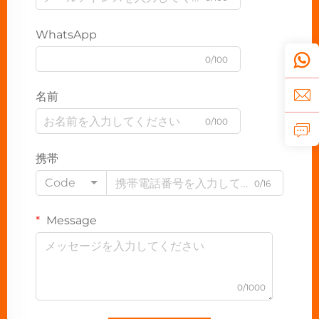
WhatsApp
0/100
名前
0/100
携帯
Code
0/16
Message
0/1000