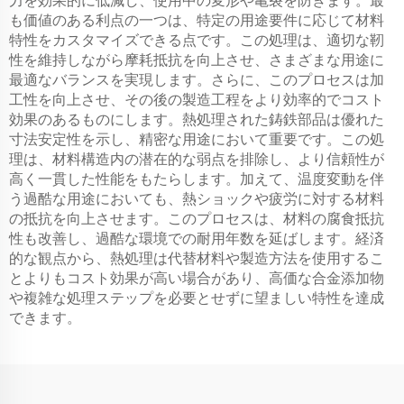
力を効果的に低減し、使用中の変形や亀裂を防ぎます。最
も価値のある利点の一つは、特定の用途要件に応じて材料
特性をカスタマイズできる点です。この処理は、適切な靭
性を維持しながら摩耗抵抗を向上させ、さまざまな用途に
最適なバランスを実現します。さらに、このプロセスは加
工性を向上させ、その後の製造工程をより効率的でコスト
効果のあるものにします。熱処理された鋳鉄部品は優れた
寸法安定性を示し、精密な用途において重要です。この処
理は、材料構造内の潜在的な弱点を排除し、より信頼性が
高く一貫した性能をもたらします。加えて、温度変動を伴
う過酷な用途においても、熱ショックや疲労に対する材料
の抵抗を向上させます。このプロセスは、材料の腐食抵抗
性も改善し、過酷な環境での耐用年数を延ばします。経済
的な観点から、熱処理は代替材料や製造方法を使用するこ
とよりもコスト効果が高い場合があり、高価な合金添加物
や複雑な処理ステップを必要とせずに望ましい特性を達成
できます。