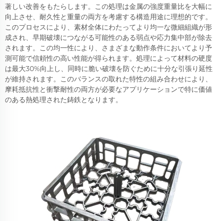
著しい改善をもたらします。この処理は金属の強度重量比を大幅に
向上させ、耐久性と重量の両方を考慮する構造用途に理想的です。
このプロセスにより、素材全体にわたってより均一な微細組織が形
成され、早期破壊につながる可能性のある弱点や応力集中部が除去
されます。この均一性により、さまざまな動作条件においてより予
測可能で信頼性の高い性能が得られます。処理によって材料の硬度
は最大30%向上し、同時に脆い破壊を防ぐために十分な引張り延性
が維持されます。このバランスの取れた特性の組み合わせにより、
摩耗抵抗性と衝撃耐性の両方が必要なアプリケーションで特に価値
のある熱処理された鋳鉄となります。