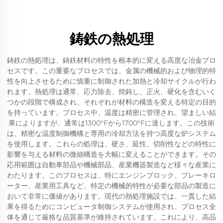
鋳鉄の熱処理
鋳鉄の熱処理は、鋳鉄材料の特性を根本的に変える高度な冶金プロ
セスです。この重要なプロセスでは、金属の機械的および物理的特
性を向上させるために慎重に制御された加熱と冷却サイクルが行わ
れます。熱処理は通常、応力除去、焼鈍し、正火、硬化を含むいく
つかの段階で構成され、それぞれが材料の構造を変える特定の目的
を持っています。プロセス中、温度は精密に管理され、望ましい結
果によりますが、通常は1300°Fから1700°Fに達します。この技術
は、精密な温度制御機構と専用の冷却方法を持つ高度な炉システム
を使用します。これらの処理は、硬さ、延性、切削性などの特性に
影響を与える材料の微細構造を大幅に変えることができます。その
応用範囲は自動車部品や機械部品、産業機器製造など様々な産業に
わたります。このプロセスは、特にエンジンブロック、ブレーキロ
ーター、産業用工具など、特定の機械的特性が必要な部品の製造に
おいて非常に価値があります。現代の熱処理施設では、一貫した結
果を得るためにコンピュータ制御システムが使用され、プロセス全
体を通じて厳格な品質基準が維持されています。これにより、高品