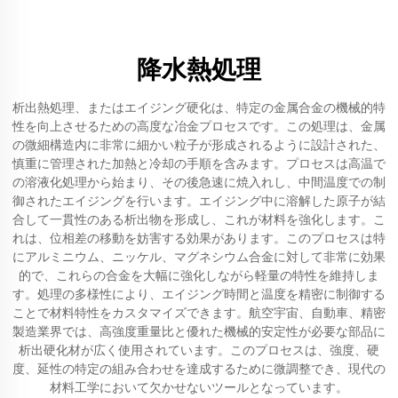
降水熱処理
析出熱処理、またはエイジング硬化は、特定の金属合金の機械的特
性を向上させるための高度な冶金プロセスです。この処理は、金属
の微細構造内に非常に細かい粒子が形成されるように設計された、
慎重に管理された加熱と冷却の手順を含みます。プロセスは高温で
の溶液化処理から始まり、その後急速に焼入れし、中間温度での制
御されたエイジングを行います。エイジング中に溶解した原子が結
合して一貫性のある析出物を形成し、これが材料を強化します。こ
れは、位相差の移動を妨害する効果があります。このプロセスは特
にアルミニウム、ニッケル、マグネシウム合金に対して非常に効果
的で、これらの合金を大幅に強化しながら軽量の特性を維持しま
す。処理の多様性により、エイジング時間と温度を精密に制御する
ことで材料特性をカスタマイズできます。航空宇宙、自動車、精密
製造業界では、高強度重量比と優れた機械的安定性が必要な部品に
析出硬化材が広く使用されています。このプロセスは、強度、硬
度、延性の特定の組み合わせを達成するために微調整でき、現代の
材料工学において欠かせないツールとなっています。