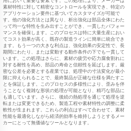
用において重要な要素です。この処理により、メーカーは
素材特性に対して精密なコントロールを実現でき、特定の
アプリケーション要件に基づいてカスタマイズが可能で
す。他の強化方法とは異なり、析出強化は部品全体にわた
って均一な特性を生み出すことができ、一貫したパフォー
マンスを確保します。このプロセスは特に大量生産におい
てコスト効果が高く、既存の製造ラインに簡単に統合でき
ます。もう一つの大きな利点は、強化効果の安定性で、長
期間にわたり、または変動する動作条件の下でも一貫して
います。この処理はさらに、素材の疲労や応力腐食割れに
対する耐性を高め、部品の寿命と信頼性を延ばします。厳
密な公差を必要とする産業では、処理中の寸法変化が最小
限に抑えられることで、最終製品が正確な仕様を満たすこ
とを保証します。このプロセスの多様性により、歪みを伴
うことなく複雑な形状の処理が可能となり、精巧な部品に
も適しています。さらに、後続の熱処理を通じて処理を逆
転または変更できるため、製造工程や素材特性の調整に柔
軟性が生まれます。これらの利点はすべて合わせて、素材
性能を最適化しながら経済的効率を維持しようとするメー
カーにとって無価値なツールとなります。