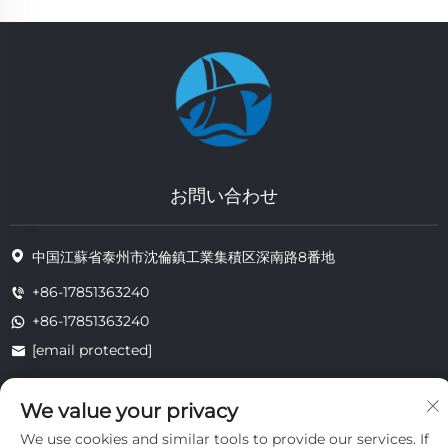
お問い合わせ
中国江蘇省泰州市沈倫鎮工業集積区深南路8番地
+86-17851363240
+86-17851363240
[email protected]
We value your privacy
著作権 © 2025 江蘇省通州耐熱技術有限公司。すべての権利は留保されま
We use cookies and similar tools to provide our services. If
す。