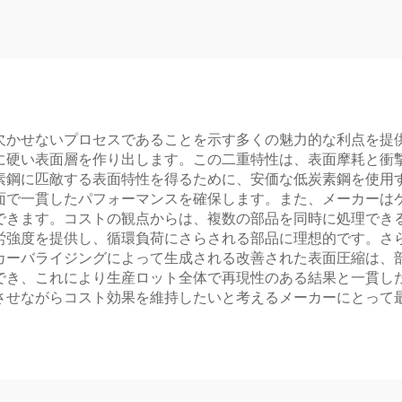
欠かせないプロセスであることを示す多くの魅力的な利点を提
に硬い表面層を作り出します。この二重特性は、表面摩耗と衝
素鋼に匹敵する表面特性を得るために、安価な低炭素鋼を使用
面で一貫したパフォーマンスを確保します。また、メーカーは
できます。コストの観点からは、複数の部品を同時に処理でき
労強度を提供し、循環負荷にさらされる部品に理想的です。さ
カーバライジングによって生成される改善された表面圧縮は、
でき、これにより生産ロット全体で再現性のある結果と一貫し
させながらコスト効果を維持したいと考えるメーカーにとって