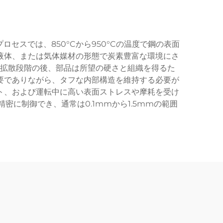
スでは、850°Cから950°Cの温度で鋼の表面
液体、または気体媒材の形態で炭素豊富な環境にさ
拡散段階の後、部品は所望の硬さと組織を得るた
要でありながら、タフな内部構造を維持する必要が
ト、および運転中に高い表面ストレスや摩耗を受け
に制御でき、通常は0.1mmから1.5mmの範囲