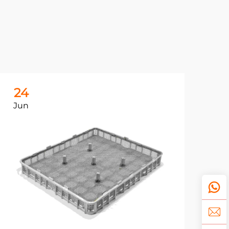
24
2
Jun
Ju