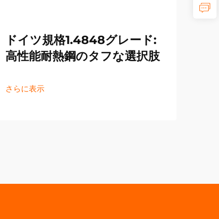
ドイツ規格1.4848グレード:
プ
高性能耐熱鋼のタフな選択肢
を
さらに表示
さら