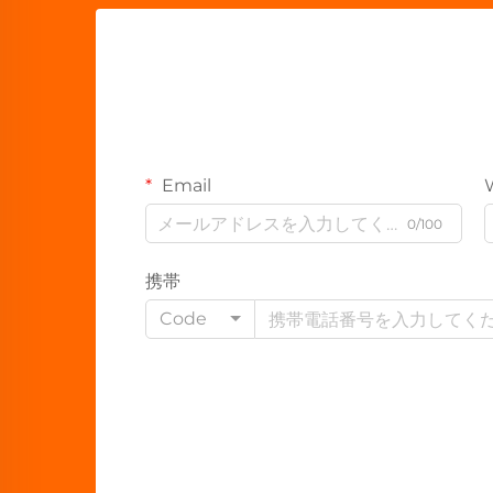
Email
0/100
携帯
Code