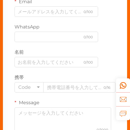
Email
0/100
WhatsApp
0/100
名前
0/100
携帯
Code
0/16
Message
0/1000