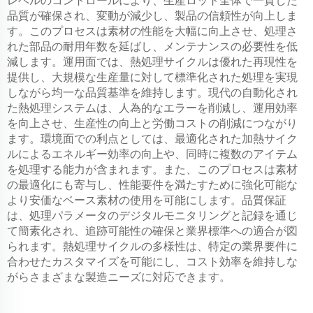
レベルのコントロールにより、生産ロット全体で一貫した
品質が確保され、変動が減少し、製品の信頼性が向上しま
す。このプロセスは素材の性能を大幅に向上させ、処理さ
れた部品の耐用年数を延ばし、メンテナンスの必要性を低
減します。運用面では、熱処理サイクルは優れた再現性を
提供し、大規模な生産量に対して標準化された処理を実現
しながら均一な品質基準を維持します。現代の自動化され
た熱処理システムは、人為的なエラーを削減し、運用効率
を向上させ、生産性の向上と労働コストの削減につながり
ます。環境面での利点としては、最適化された加熱サイク
ルによるエネルギー効率の向上や、同時に複数のアイテム
を処理する能力が含まれます。また、このプロセスは素材
の最適化にも寄与し、性能要件を満たすために強化可能な
より安価なベース素材の使用を可能にします。品質保証
は、処理パラメータのデジタルモニタリングと記録を通じ
て簡素化され、追跡可能性の確保と業界標準への適合が図
られます。熱処理サイクルの多様性は、特定の業界要件に
合わせたカスタマイズを可能にし、コスト効率を維持しな
がらさまざまな製造ニーズに対応できます。