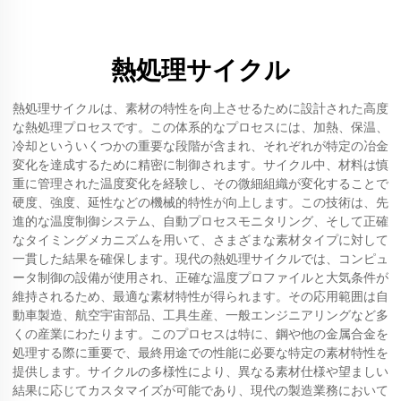
熱処理サイクル
熱処理サイクルは、素材の特性を向上させるために設計された高度
な熱処理プロセスです。この体系的なプロセスには、加熱、保温、
冷却といういくつかの重要な段階が含まれ、それぞれが特定の冶金
変化を達成するために精密に制御されます。サイクル中、材料は慎
重に管理された温度変化を経験し、その微細組織が変化することで
硬度、強度、延性などの機械的特性が向上します。この技術は、先
進的な温度制御システム、自動プロセスモニタリング、そして正確
なタイミングメカニズムを用いて、さまざまな素材タイプに対して
一貫した結果を確保します。現代の熱処理サイクルでは、コンピュ
ータ制御の設備が使用され、正確な温度プロファイルと大気条件が
維持されるため、最適な素材特性が得られます。その応用範囲は自
動車製造、航空宇宙部品、工具生産、一般エンジニアリングなど多
くの産業にわたります。このプロセスは特に、鋼や他の金属合金を
処理する際に重要で、最終用途での性能に必要な特定の素材特性を
提供します。サイクルの多様性により、異なる素材仕様や望ましい
結果に応じてカスタマイズが可能であり、現代の製造業務において