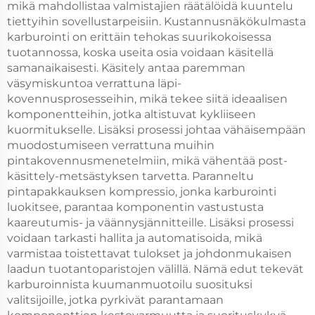
mikä mahdollistaa valmistajien räätälöidä kuuntelu
tiettyihin sovellustarpeisiin. Kustannusnäkökulmasta
karburointi on erittäin tehokas suurikokoisessa
tuotannossa, koska useita osia voidaan käsitellä
samanaikaisesti. Käsitely antaa paremman
väsymiskuntoa verrattuna läpi-
kovennusprosesseihin, mikä tekee siitä ideaalisen
komponentteihin, jotka altistuvat kykliiseen
kuormitukselle. Lisäksi prosessi johtaa vähäisempään
muodostumiseen verrattuna muihin
pintakovennusmenetelmiin, mikä vähentää post-
käsittely-metsästyksen tarvetta. Paranneltu
pintapakkauksen kompressio, jonka karburointi
luokitsee, parantaa komponentin vastustusta
kaareutumis- ja väännysjännitteille. Lisäksi prosessi
voidaan tarkasti hallita ja automatisoida, mikä
varmistaa toistettavat tulokset ja johdonmukaisen
laadun tuotantoparistojen välillä. Nämä edut tekevät
karburoinnista kuumanmuotoilu suosituksi
valitsijoille, jotka pyrkivät parantamaan