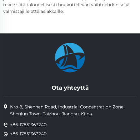
tekee siitä taloudellisesti houkuttelevan vaihtoehdon sekä
valmistajille että asiakkaille.
Ota yhteyttä
Nro 8, Shennan Road, Industrial Concentration Zone,
Shenlun Town, Taizhou, Jiangsu, Kiina
+86-17851363240
+86-17851363240