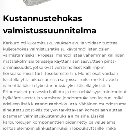
Kustannustehokas
valmistussuunnitelma
Karburointi kuormituskuivauksen avulla voidaan tuottaa
kuljetehokas valmistusratkaisu käytännöllisten osien
valmistamiseksi. Prosessi mahdollistaa vähemmän kalliiden
matalakolmisia terasseja käyttämisen saavuttaen pinta-
ominaisuudet, jotka ovat verrannolliset kalliimpiin
korkeakolmisia tai liitosokeresteihin. Monet osat voidaan
käsitellä yhtä aikaa suurissa sarjoissa, mikä merkittävästi
vähentää käsittelykustannuksia yksittäisellä yksiköllä.
Erinomaiset prosessin hallinta ja toistoehkäisyys minimoidut
hylkäämiskerrat ja varmistaa johdonmukaisen laadun, mikä
edelleen lisää kustannustehokkuutta. Vähäinen muodostuma
aiheutettu post-käsittelyyn tarvittavaan konepajaan auttaa
pitämään valmistuskustannuksia alhaisina. Lisäksi
karburoidujen komponenttien pidennetty palveluelämä
johtaa alempiin elinkustannuksiin loppukäyttäjille, mikä