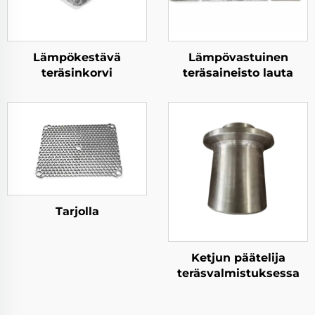
Lämpökestävä
Lämpövastuinen
teräsinkorvi
teräsaineisto lauta
Tarjolla
Ketjun päätelija
teräsvalmistuksessa