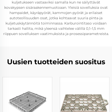
kuljetukseen vastaaviksi samalla kun ne säilyttävät
kovakypsen sisäraakennemuotoaan. Yleisiä sovelluksia ovat
hampaidet, käyräpyörät, kammojen pyörät ja erilaiset
autoteollisuuden osat, jotka kohtaavat suuria pinta-ja
kuljetuskäytännöitä toiminnassa. Karburointitaso voidaan
tarkasti hallita, mikä yleensä vaihtelee välillä 0,1–1,5 mm
riippuen sovelluksen vaatimuksista ja prosessiparametreista.
Uusien tuotteiden suositus