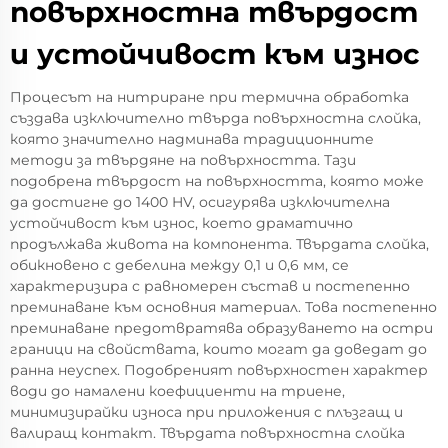
повърхностна твърдост
и устойчивост към износ
Процесът на нитриране при термична обработка
създава изключително твърда повърхностна слойка,
която значително надминава традиционните
методи за твърдяне на повърхността. Тази
подобрена твърдост на повърхността, която може
да достигне до 1400 HV, осигурява изключителна
устойчивост към износ, което драматично
продължава живота на компонента. Твърдата слойка,
обикновено с дебелина между 0,1 и 0,6 мм, се
характеризира с равномерен състав и постепенно
преминаване към основния материал. Това постепенно
преминаване предотвратява образуването на остри
граници на свойствата, които могат да доведат до
ранна неуспех. Подобреният повърхностен характер
води до намалени коефициенти на триене,
минимизирайки износа при приложения с плъзгащ и
валиращ контакт. Твърдата повърхностна слойка