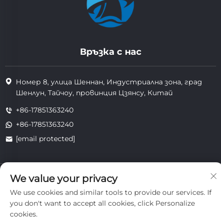
Връзка с нас
Номер 8, улица Шеннан, Индустриална зона, град
Шенлун, Тайчоу, провинция Цзянсу, Китай
+86-17851363240
+86-17851363240
[email protected]
Всички права запазени. Copyright © 2025 Jiangsu Tongzhou
We value your privacy
Heat Resistant Technology Co., Ltd.
We use cookies and similar tools to provide our services. If
поверителност
you don't want to accept all cookies, click Personalize
cookies.