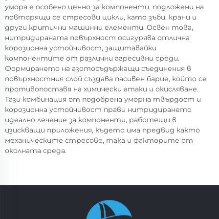
умора е особено ценно за компоненти, подложени на
повторящи се стресови цикли, като зъби, крани и
други критични машинни елементи. Освен това,
нитридираната повърхност осигурява отлична
корозионна устойчивост, защитавайки
компонентите от различни агресивни среди.
Формирането на азотосъдържащи съединения в
повърхностния слой създава пасивен барие, който се
противопоставя на химически атаки и окисляване.
Тази комбинация от подобрена уморна твърдост и
корозионна устойчивост прави нитридирането
идеално лечение за компоненти, работещи в
изискващи приложения, където има предвид както
механическите стресове, така и факторите от
околната среда.