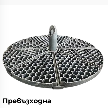
Превъзходна