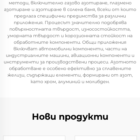
методи, включително газово азотиране, плазмено
азотиране и азотиране в солена баня, всеки от които
предлага специфични предимства за различни
приложения. Процесът значително подобрява
повърхностната твърдост, износостойкостта,
уморната твърдост и корозионната стойкост на
обработните компоненти. Общи приложения
включват автомобилни компоненти, части на
индустриалните машини, авиационни компоненти и
инструменти за производствени процеси. Азотното
обработване е особено ефективно за сплавените
желизи, съдържащи елементи, формирани от азот,
като хром, алуминий и молибден.
Нови продукти