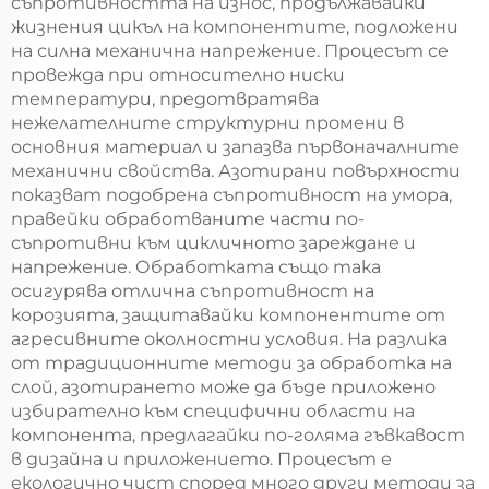
съпротивността на износ, продължавайки
жизнения цикъл на компонентите, подложени
на силна механична напрежение. Процесът се
провежда при относително ниски
температури, предотвратява
нежелателните структурни промени в
основния материал и запазва първоначалните
механични свойства. Азотирани повърхности
показват подобрена съпротивност на умора,
правейки обработваните части по-
съпротивни към цикличното зареждане и
напрежение. Обработката също така
осигурява отлична съпротивност на
корозията, защитавайки компонентите от
агресивните околностни условия. На разлика
от традиционните методи за обработка на
слой, азотирането може да бъде приложено
избирателно към специфични области на
компонента, предлагайки по-голяма гъвкавост
в дизайна и приложението. Процесът е
екологично чист според много други методи за