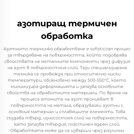
азотиращ термичен
обработка
Азотното термичко обработване е sofisticiran процес
за твърдяване на повърхността, който подобрява
свойствата на металните компоненти чрез дифузия
на азот в повърхностния слой. Тази специализирана
техника се провежда при относително ниски
температури, обикновено между 500-550°C, което
минимизира деформацията и запазва основните
свойства на обработните материали. По време на
процеса атомите на азот проникват в
повърхността на метала, образувайки азотни с
основния материал и сплавящите елементи. Това
създава твърд, износостоек слой на повърхността,
като запазва твърдия, пластичен ядрен слой.
Обработката може да се извърши чрез различни