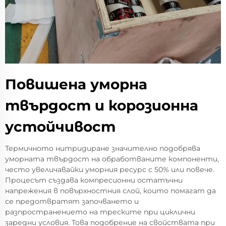
Повишена уморна
твърдост и корозионна
устойчивост
Термичното нитридиране значително подобрява
уморната твърдост на обработваните компоненти,
често увеличавайки уморния ресурс с 50% или повече.
Процесът създава компресионни остатъчни
напрежения в повърхностния слой, които помагат да
се предотвратят започването и
разпространението на треските при циклични
заредни условия. Това подобрение на свойствата при