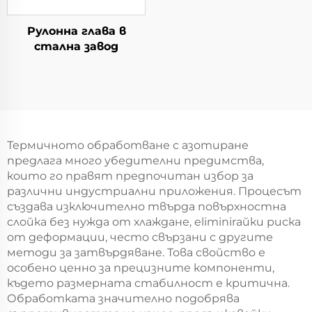
Рулонна глава в
стална завод
Термичното обработване с азотиране
предлага много убедителни предимства,
които го правят предпочитан избор за
различни индустриални приложения. Процесът
създава изключително твърда повърхностна
слойка без нужда от хлаждане, eliminirайки риска
от деформации, често свързани с другите
методи за затвърдяване. Това свойство е
особено ценно за прецизните компоненти,
където размерната стабилност е критична.
Обработката значително подобрява