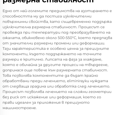
Едно от най-големите предимства на азотирането е
способността му да постига изключителни
повърхнинни свойства, като същевременно поддържа
изключителна размерна стабилност. Процесът се
провежда при температури под преобразуването на
ожалата, обикновено около 500-550°C, което предпазва
от значителни размерни промени или деформации.
Тази характеристика е особено ценна за прецизните
компоненти, където поддържането на точните
размери е критично. Липсата на фаза за хлаждане,
която е обичайна за другите процеси на твърдеене,
допринася още повече към размерната стабилност.
Това позволява компонентите да бъдат крайно
обработвани преди лечението, eliminirayки нуждата
от следваща градина или обработка след лечението.
Процесът позволява лечението на сложни геометрии
без риск от искажение или деформация, което го
прави идеален за приложения в прецизното
машиностроене.