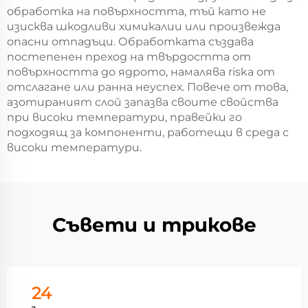
обработка на повърхността, тъй като не
изисква шкодливи химикалии или произвежда
опасни отпадъци. Обработката създава
постепенен преход на твърдостта от
повърхността до ядрото, намалява riska от
отслагане или ранна неуспех. Повече от това,
азотираният слой запазва своите свойства
при високи температури, правейки го
подходящ за компоненти, работещи в среда с
високи температури.
Съвети и трикове
24