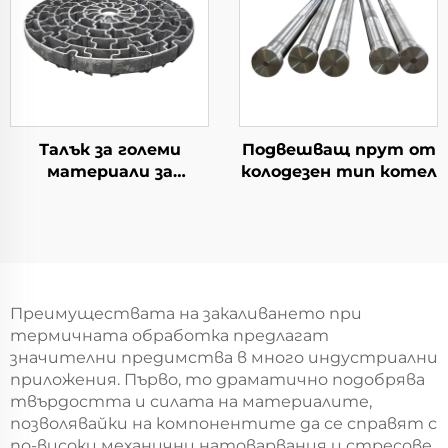
Талък за големи
Подвешващ прут от
материали за
колодезен тип котел
употреба в котлите
тип колодезен
Преимуществата на закаливането при
термичната обработка предлагат
значителни предимства в много индустриални
приложения. Първо, то драматично подобрява
твърдостта и силата на материалите,
позволявайки на компонентите да се справят с
по-високи механични натоварвания и стресове.