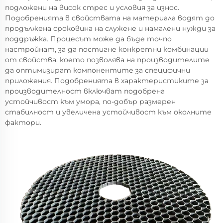
подложени на висок стрес и условия за износ.
Подобренията в свойствата на материала водят до
продължена сроковина на служене и намалени нужди за
поддръжка. Процесът може да бъде точno
настройнaт, за да постигне конкретни комбинации
от свойства, което позволява на производителите
да оптимизират компонентите за специфични
приложения. Подобренията в характеристиките за
производителност включват подобрена
устойчивост към умора, по-добър размерен
стабилност и увеличена устойчивост към околните
фактори.