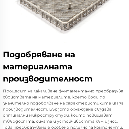
Подобряване на
материалната
производителност
Процесът на закаливане фундаментално преобразува
свойствата на материалите, което води до
значително подобряване на характеристиките им за
производителност. Бързото охлаждане създава
оптимални микроструктури, които повишават
твърдостта, силата и устойчивостта към износ.
Това преобразуване е особено полезно за компоненти,