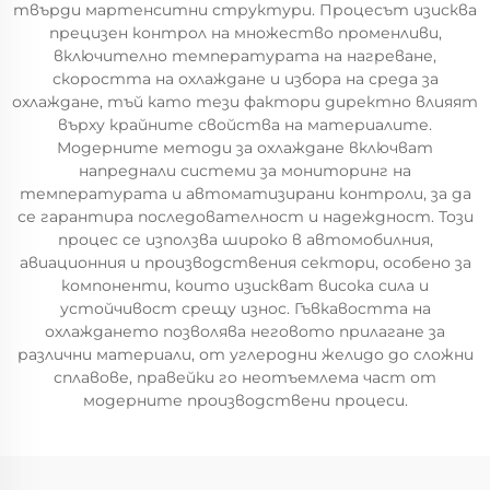
твърди мартенситни структури. Процесът изисква
прецизен контрол на множество променливи,
включително температурата на нагреване,
скоростта на охлаждане и избора на среда за
охлаждане, тъй като тези фактори директно влияят
върху крайните свойства на материалите.
Модерните методи за охлаждане включват
напреднали системи за мониторинг на
температурата и автоматизирани контроли, за да
се гарантира последователност и надеждност. Този
процес се използва широко в автомобилния,
авиационния и производствения сектори, особено за
компоненти, които изискват висока сила и
устойчивост срещу износ. Гъвкавостта на
охлаждането позволява неговото прилагане за
различни материали, от углеродни желидо до сложни
сплавове, правейки го неотъемлема част от
модерните производствени процеси.