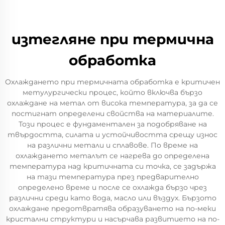
изтегляне при термична
обработка
Охлаждането при термичната обработка е критичен
метулургически процес, който включва бързо
охлаждане на метал от висока температура, за да се
постигнат определени свойства на материалите.
Този процес е фундаментален за подобряване на
твърдостта, силата и устойчивостта срещу износ
на различни метали и сплавове. По време на
охлаждането металът се нагрева до определена
температура над критичната си точка, се задържа
на тази температура през предварително
определено време и после се охлажда бързо чрез
различни среди като вода, масло или въздух. Бързото
охлаждане предотвратява образуването на по-меки
кристални структури и насърчава развитието на по-