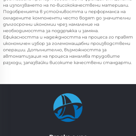
на използването на по-висококачествени материали.
Подобренията в устойчивостта и перформанса на
охладените компоненти често водят до значителни
дългосрочни икономии чрез намаление на
необходимостта за поддръжка и замяна.
Ефикасността и надеждността на процеса го правят
икономичен избор за големомащабни производствени
операции. Допълнително, възможността за
автоматизация на процеса намалява трудовите
разходи, запазвайки високите качествени стандарти.