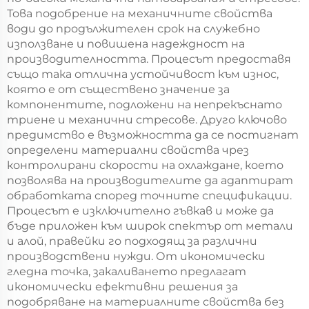
Това подобрение на механичните свойства
води до продължителен срок на служебно
използване и повишена надеждност на
производителността. Процесът предоставя
също така отлична устойчивост към износ,
която е от съществено значение за
компонентите, подложени на непрекъснато
триене и механични стресове. Друго ключово
предимство е възможността да се постигнат
определени материални свойства чрез
контролирани скорости на охлаждане, което
позволява на производителите да адаптират
обработката според точните спецификации.
Процесът е изключително гъвкав и може да
бъде приложен към широк спектър от метали
и алой, правейки го подходящ за различни
производствени нужди. От икономически
гледна точка, закаливането предлагат
икономически ефективни решения за
подобряване на материалните свойства без