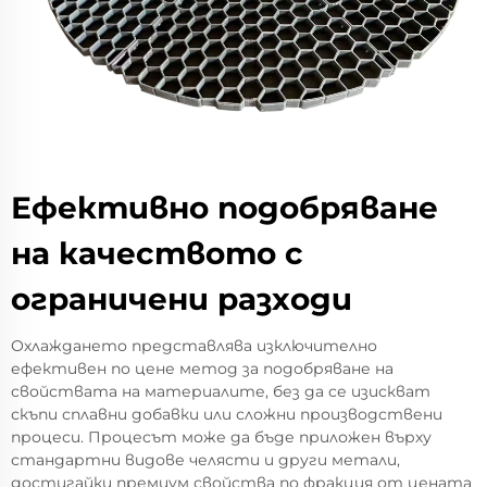
Ефективно подобряване
на качеството с
ограничени разходи
Охлаждането представлява изключително
ефективен по цене метод за подобряване на
свойствата на материалите, без да се изискват
скъпи сплавни добавки или сложни производствени
процеси. Процесът може да бъде приложен върху
стандартни видове челясти и други метали,
достигайки премиум свойства по фракция от цената