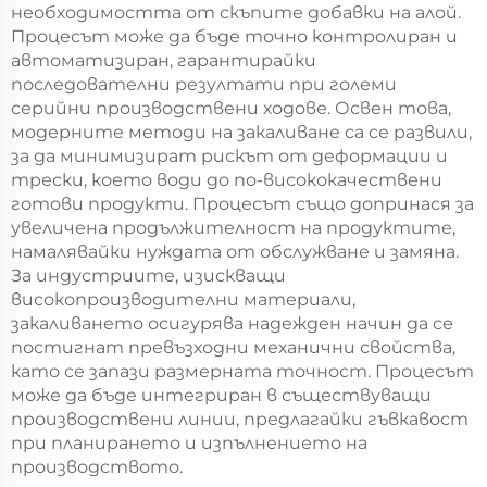
необходимостта от скъпите добавки на алой.
Процесът може да бъде точно контролиран и
автоматизиран, гарантирайки
последователни резултати при големи
серийни производствени ходове. Освен това,
модерните методи на закаливане са се развили,
за да минимизират рискът от деформации и
трески, което води до по-висококачествени
готови продукти. Процесът също допринася за
увеличена продължителност на продуктите,
намалявайки нуждата от обслужване и замяна.
За индустриите, изискващи
високопроизводителни материали,
закаливането осигурява надежден начин да се
постигнат превъзходни механични свойства,
като се запази размерната точност. Процесът
може да бъде интегриран в съществуващи
производствени линии, предлагайки гъвкавост
при планирането и изпълнението на
производството.