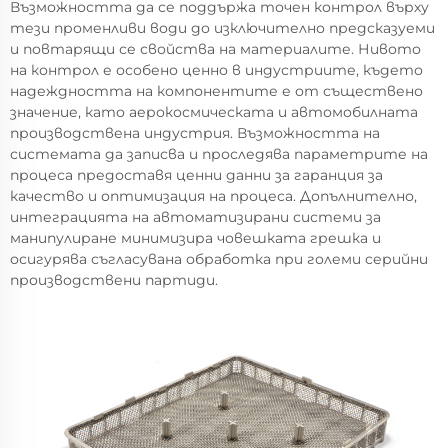
Възможността да се поддържа точен контрол върху
тези променливи води до изключително предсказуеми
и повтарящи се свойства на материалите. Нивото
на контрол е особено ценно в индустриите, където
надеждността на компонентите е от съществено
значение, като аерокосмическата и автомобилната
производствена индустрия. Възможността на
системата да записва и проследява параметрите на
процеса предоставя ценни данни за гаранция за
качество и оптимизация на процеса. Допълнително,
интеграцията на автоматизирани системи за
манипулиране минимизира човешката грешка и
осигурява съгласувана обработка при големи серийни
производствени партиди.