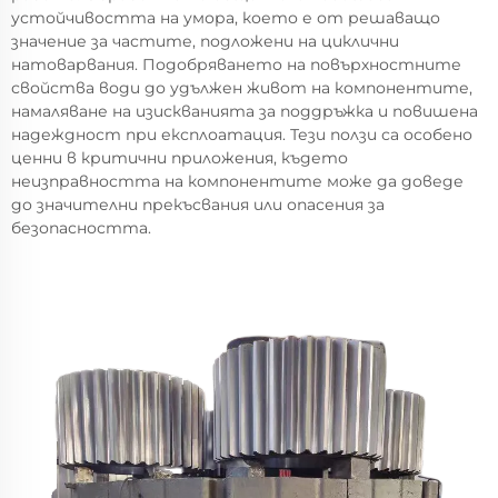
устойчивостта на умора, което е от решаващо
значение за частите, подложени на циклични
натоварвания. Подобряването на повърхностните
свойства води до удължен живот на компонентите,
намаляване на изискванията за поддръжка и повишена
надеждност при експлоатация. Тези ползи са особено
ценни в критични приложения, където
неизправността на компонентите може да доведе
до значителни прекъсвания или опасения за
безопасността.