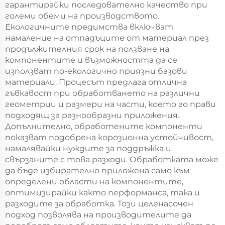
гарантирайки последователно качество при
големи обеми на производството.
Екологичните предимства включват
намаление на отпадъците от материал през
продължителния срок на ползване на
компонентите и възможността да се
използват по-екологично приязни базови
материали. Процесът предлага отлична
гъвкавост при обработването на различни
геометрии и размери на части, което го прави
подходящ за разнообразни приложения.
Допълнително, обработените компоненти
показват подобрена корозионна устойчивост,
намалявайки нуждите за поддръжка и
свързаните с това разходи. Обработката може
да бъде избирателно приложена само към
определени области на компонентите,
оптимизирайки както перформанса, така и
разходите за обработка. Този целенасочен
подход позволява на производителите да