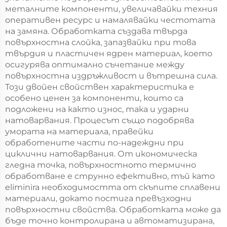
металните компоненти, увеличавайки техния
оперативен ресурс и намалявайки честотата
на замяна. Обработката създава твърда
повърхностна слойка, запазвайки при това
твърдия и пластичен ядрен материал, което
осигурява оптимално съчетание между
повърхностна издръжливост и вътрешна сила.
Този двойен свойствен характеристика е
особено ценен за компоненти, които са
подложени на както износ, така и ударни
натоварвания. Процесът също подобрява
умората на материала, правейки
обработените части по-надеждни при
циклични натоварвания. От икономическа
гледна точка, повърхностното термично
обработване е струнно ефективно, тъй като
eliminira необходимостта от скъпите сплавени
материали, докато постига превъзходни
повърхностни свойства. Обработката може да
бъде точно контролирана и автоматизирана,