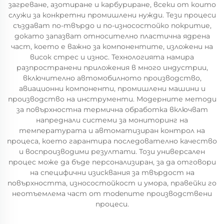
загреване, азотиране и карбуриране, всеки от които
служи за конкретни промишлени нужди. Тези процеси
създават по-твърдо и по-износостойко покритие,
докато запазват относително пластична ядрена
част, което е важно за компонентите, изложени на
висок стрес и износ. Технологията намира
разпространени приложения в много индустрии,
включително автомобилното производство,
авиационни компоненти, промишлени машини и
производство на инструменти. Модерните методи
за повърхностна термична обработка включват
напреднали системи за мониторинг на
температурата и автоматизиран контрол на
процеса, което гарантира последователно качество
и воспроизводими резултати. Този универсален
процес може да бъде персонализиран, за да отговори
на специфични изисквания за твърдост на
повърхността, износостойкост и умора, правейки го
неотъемлема част от modenите производствени
процеси.