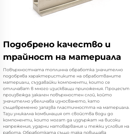
Подобрено качество и
трайност на материала
Повърхностната топлинна обработка значително
подобрява характеристиките на обработваните
материали, създавайки компоненти, които се
отличават в много изискващи приложения. Процесът
произвежда закален повърхностен слой, който
значително увеличава износването, като
същевременно запазва пластичността на материала.
Тази уникална комбинация от свойства води до
компоненти, които могат да издържат на високи
напрежения, ударни натоварвания и тежки условия на
работа. Обработката също така повишава