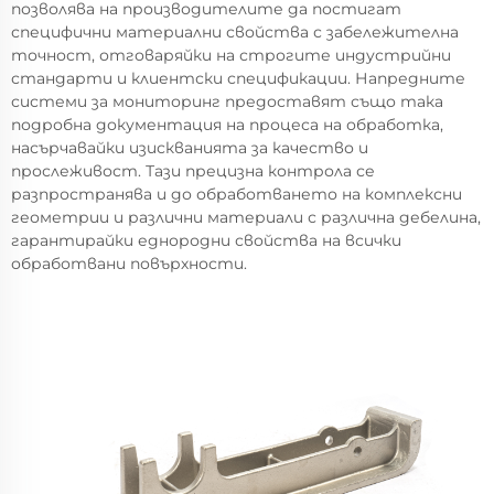
позволява на производителите да постигат
специфични материални свойства с забележителна
точност, отговаряйки на строгите индустрийни
стандарти и клиентски спецификации. Напредните
системи за мониторинг предоставят също така
подробна документация на процеса на обработка,
насърчавайки изискванията за качество и
прослеживост. Тази прецизна контрола се
разпространява и до обработването на комплексни
геометрии и различни материали с различна дебелина,
гарантирайки еднородни свойства на всички
обработвани повърхности.