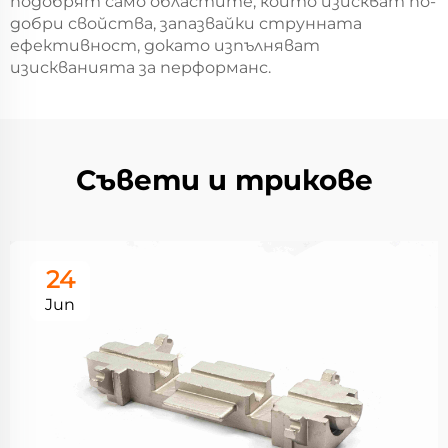
подобрят само областите, които изискват по-
добри свойства, запазвайки струнната
ефективност, докато изпълняват
изискванията за перформанс.
Съвети и трикове
24
Jun