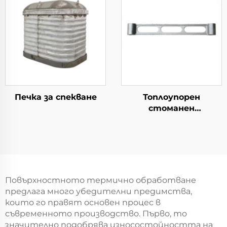
Печка за спекване
Топлоупорен
стоманен
кръстосник
Повърхностното термично обработване
предлага много убедителни предимства,
които го правят основен процес в
съвременното производство. Първо, то
значително подобрява износостойността на