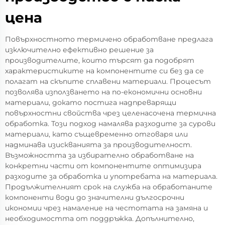
цена
Повърхностното термичено обработване предлага
изключително ефективно решение за
производителите, които търсят да подобрят
характеристиките на компонентите си без да се
полагат на скъпите сплавени материали. Процесът
позволява използването на по-економични основни
материали, докато постига надпреварящи
повърхностни свойства чрез целенасочена термична
обработка. Този подход намалява разходите за сурови
материали, като същевременно отговаря или
надминава изискванията за производителност.
Възможността за избирателно обработване на
конкретни части от компонентите оптимизира
разходите за обработка и употребата на материала.
Продължителният срок на служба на обработаните
компоненти води до значителни дългосрочни
икономии чрез намаление на честотата на замяна и
необходимостта от поддръжка. Допълнително,