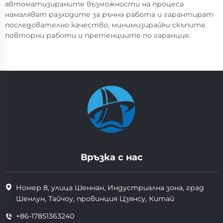
автоматизираните възможности на процеса
намаляват разходите за ръчна работа и гарантират
последователно качество, минимизирайки скъпите
повторни работи и претенциите по гаранция.
Връзка с нас
Номер 8, улица Шеннан, Индустриална зона, град
Шенлун, Тайчоу, провинция Цзянсу, Китай
+86-17851363240