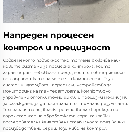
Напреден процесен
контрол и прецизност
Современото повърхностно топлене включва най-
новите системи за процесна контрола, които
гарантират небивална прецизност и повторяемост
при обработката на метални компоненти. Тези
системи използват напреднали устройства за
мониторинг на температурата, компютърно
управляеми отоплителни цикли и прецизни механизми
за охлаждане, за да постигнат оптимални резултати.
Технологията позволява реално време корекция на
параметрите на обработката, гарантирайки
последователна качествена стабилност през всички
производствени серии. Този ниво на контрол