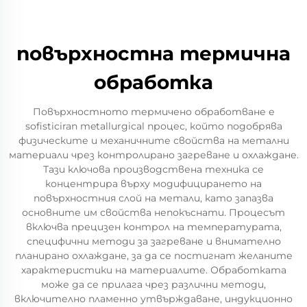
повърхностна термична
обработка
Повърхностното термичено обработване е
sofisticiran metallurgical процес, който подобрява
физическите и механичните свойства на метални
материали чрез контролирано загреване и охлаждане.
Тази ключова производствена техника се
концентрира върху модифицирането на
повърхностния слой на метали, като запазва
основните им свойства непокъснати. Процесът
включва прецизен контрол на температурата,
специфични методи за загреване и внимателно
планирано охлаждане, за да се постигнат желаните
характеристики на материалите. Обработката
може да се прилага чрез различни методи,
включително пламенно утвърждаване, индукционно