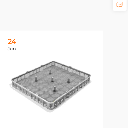
24
2
Jun
Ju
Ра
на