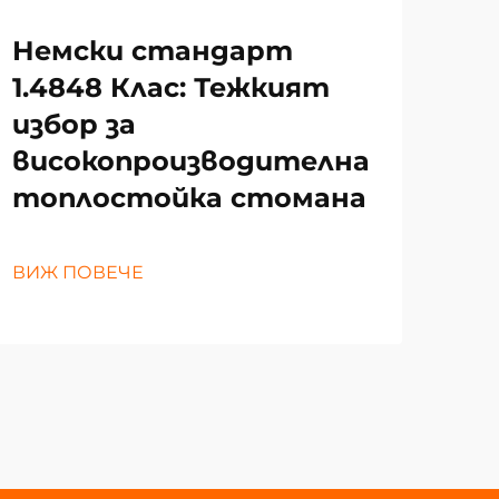
за
то
Немски стандарт
и 
1.4848 Клас: Тежкият
избор за
високопроизводителна
ВИЖ
топлостойка стомана
ВИЖ ПОВЕЧЕ