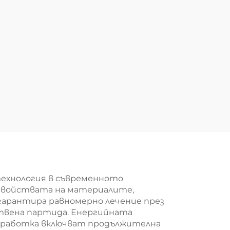
технология в съвременното
 свойствата на материалите,
гарантира равномерно лечение през
ствена партида. Енергийната
бработка включват продължителна