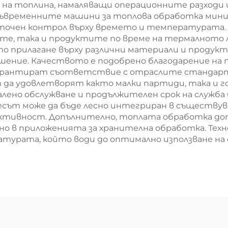
е на топлина, намаляващи операционните разходи 
ъвременните машини за топлова обработка мин
очен контрол върху времето и температурата. 
те, така и продуктите по време на термалното
о прилагане върху различни материали и продукт
шение. Качеството е подобрено благодарение на
гарантират съответствие с отраслите стандарти
да удовлетворят както малки партиди, така и г
ено обслужване и продължителен срок на служба 
сът може да бъде лесно интегриран в съществув
ктивност. Допълнително, топлата обработка до
но в приложенията за хранителна обработка. Тех
турата, който води до оптимално използване на 