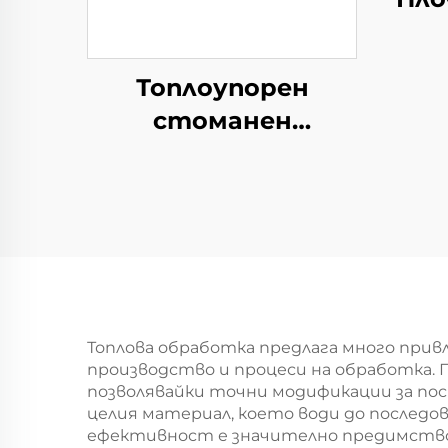
Топлоупорен
стоманен
кръстосник
Топлова обработка предлага много при
производство и процеси на обработка. 
позволявайки точни модификации за по
целия материал, което води до послед
ефективност е значително предимство