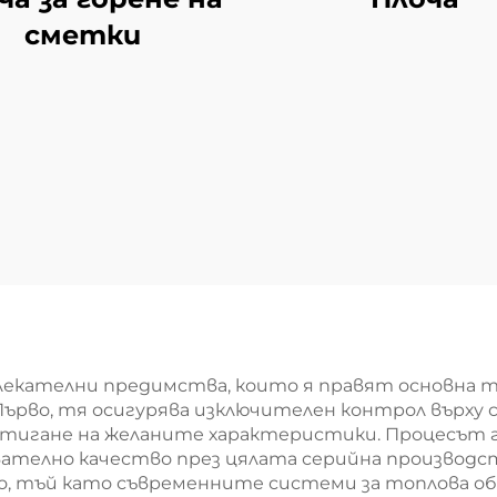
сметки
влекателни предимства, които я правят основна 
Първо, тя осигурява изключителен контрол върху
стигане на желаните характеристики. Процесът 
ователно качество през цялата серийна производ
, тъй като съвременните системи за топлова о