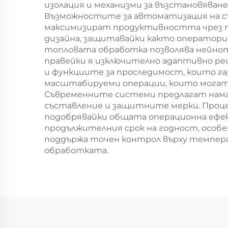
изолация и механизми за възстановяван
Възможностите за автоматизация на с
максимизират продуктивността чрез т
дизайна, защитавайки както оператори
топловата обработка позволява нейнот
правейки я изключително адаптивно ре
и функциите за проследимост, които 
масштабируеми операции, които могат 
Съвременните системи предлагат намал
съставление и защитните мерки. Проце
подобрявайки общата операционна ефе
продължителния срок на годност, особе
поддържа точен контрол върху темпера
обработката.