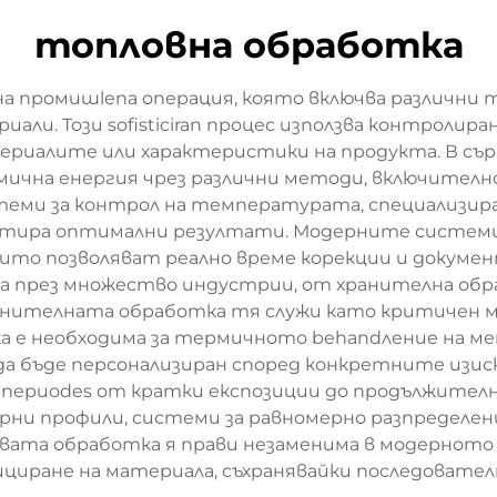
топловна обработка
на промишlena операция, която включва различни 
иали. Този sofisticiran процес използва контроли
ериалите или характеристики на продукта. В съ
чна енергия чрез различни методи, включително 
стеми за контрол на температурата, специализир
арантира оптимални резултати. Модерните систем
ито позволяват реално време корекции и докуме
 през множество индустрии, от хранителна обр
анителната обработка тя служи като критичен ме
е необходима за термичното behandление на мет
да бъде персонализиран според конкретните изис
и периodes от кратки експозиции до продължител
и профили, системи за равномерно разпределен
ата обработка я прави незаменима в модерното 
ициране на материала, съхранявайки последовате