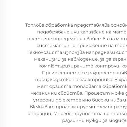
Топлова обработка представлява основ
подобряване или запазване на матер
постигне определени свойства на мат
систематично приложение на терми
Технологията използва напреднали си
механизми за наблюдение, за да г
компютъризираните контроли, ко
Приложението се разпространява
производство на електроника. В хр
метюргията топловата обработка 
механични свойства. Процесът може 
умерени до екстремно високи нива 
включват програмируеми температурн
операции. Многоструността на топлов
различни нужди за модиф