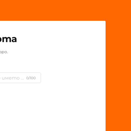
рта
оро.
0/100