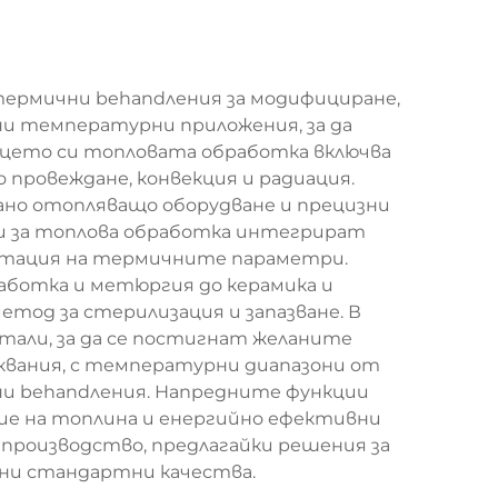
термични behandления за модифициране,
рани температурни приложения, за да
рцето си топловата обработка включва
провеждане, конвекция и радиация.
ано отопляващо оборудване и прецизни
и за топлова обработка интегрират
нтация на термичните параметри.
аботка и метюргия до керамика и
тод за стерилизация и запазване. В
али, за да се постигнат желаните
квания, с температурни диапазони от
ни behandления. Напредните функции
ие на топлина и енергийно ефективни
производство, предлагайки решения за
лни стандартни качества.