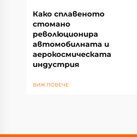
Како сплавеното
стомано
революционира
автомобилната и
аерокосмическата
индустрия
ВИЖ ПОВЕЧЕ