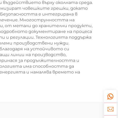
и въздействието върху околната среда.
имизират човешките грешки, докато
Безопасността е интегрирана в
 лечение. Многострунността на
и, от метали до хранителни продукти,
 подробното документиране на процеса
 и регулации. Технологията поддържа
олеми производствени нужди.
благодаря на устойчивото си
ащи линии на производство,
принася за продължителността и
нологията има способността да
енергията и намалява времето на