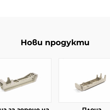
Нови продукти
ча за горене на
Плоча