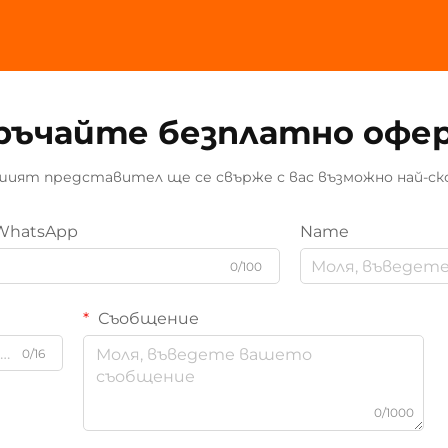
ръчайте безплатно офе
ият представител ще се свърже с вас възможно най-ск
WhatsApp
Name
0/100
Съобщение
0/16
0/1000