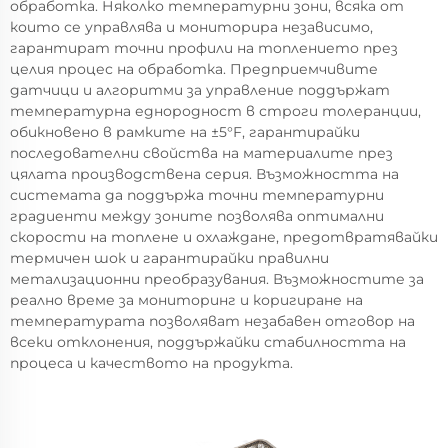
обработка. Няколко температурни зони, всяка от
които се управлява и мониторира независимо,
гарантират точни профили на топлението през
целия процес на обработка. Предприемчивите
датчици и алгоритми за управление поддържат
температурна еднородност в строги толеранции,
обикновено в рамките на ±5°F, гарантирайки
последователни свойства на материалите през
цялата производствена серия. Възможността на
системата да поддържа точни температурни
градиенти между зоните позволява оптимални
скорости на топлене и охлаждане, предотвратявайки
термичен шок и гарантирайки правилни
метализационни преобразувания. Възможностите за
реално време за мониторинг и коригиране на
температурата позволяват незабавен отговор на
всеки отклонения, поддържайки стабилността на
процеса и качеството на продукта.