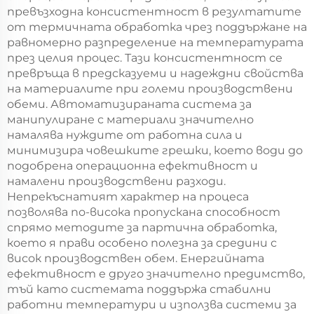
превъзходна консистентност в резултатите
от термичната обработка чрез поддържане на
равномерно разпределение на температурата
през целия процес. Тази консистентност се
превръща в предсказуеми и надеждни свойства
на материалите при големи производствени
обеми. Автоматизираната система за
манипулиране с материали значително
намалява нуждите от работна сила и
минимизира човешките грешки, което води до
подобрена операционна ефективност и
намалени производствени разходи.
Непрекъснатият характер на процеса
позволява по-висока пропускана способност
спрямо методите за партична обработка,
което я прави особено полезна за средини с
висок производствен обем. Енергийната
ефективност е друго значително предимство,
тъй като системата поддържа стабилни
работни температури и използва системи за