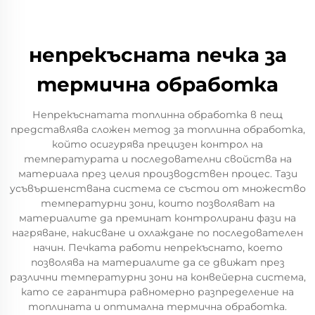
непрекъсната печка за
термична обработка
Непрекъснатата топлинна обработка в пещ
представлява сложен метод за топлинна обработка,
който осигурява прецизен контрол на
температурата и последователни свойства на
материала през целия производствен процес. Тази
усъвършенствана система се състои от множество
температурни зони, които позволяват на
материалите да преминат контролирани фази на
нагряване, накисване и охлаждане по последователен
начин. Печката работи непрекъснато, което
позволява на материалите да се движат през
различни температурни зони на конвейерна система,
като се гарантира равномерно разпределение на
топлината и оптимална термична обработка.