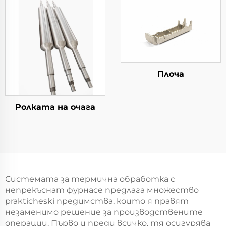
Плоча
Ролката на очага
Системата за термична обработка с
непрекъснат фурнace предлага множество
prakticheski предимства, които я правят
незаменимо решение за производствените
операции. Първо и преди всичко, тя осигурява