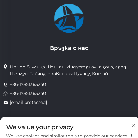
Връзка с нас
Номер 8, улица Шеннан, Индустриална зона, град
Шенлун, Тайчоу, провинция Цзянсу, Китай
+86-17851363240
+86-17851363240
[email protected]
Всички права запазени. Copyright © 2025 Jiangsu Tongzhou
We value your privacy
Heat Resistant Technology Co., Ltd.
We use cookies and similar tools to provide our services. If
поверителност