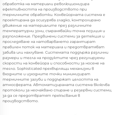
обработка на материали революционизира
ефективността на производството при
термичните обработки. Конвейорната система е
проектирана да осигурява гладко, контролирано
движение на материалите през различните
температурни зони, съхранявайки точна позиция и
разположение. Предвинени системи за детекция и
проследяване на натоварването гарантират
правилен поток на материала и предотвратяват
забива или нахлуване. Системата поддържа различни
размери и тегла на продуктите чрез регулируеми
скорости на конвейора и способности за носене на
тегло. Sophisticated прехвърлящи механизми в
входните и изходните точки минимизират
термичните загуби и поддържат целостта на
атмосферата. Автоматизираната система включва
протоколи за неочаквано спиране и резервни системи,
за да се предотвратят прекъсвания в
производството.