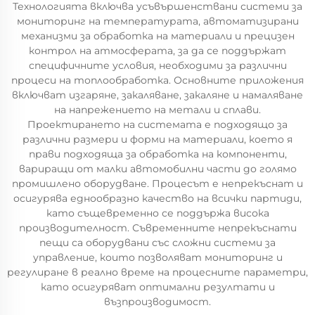
Технологията включва усъвършенствани системи за
мониторинг на температурата, автоматизирани
механизми за обработка на материали и прецизен
контрол на атмосферата, за да се поддържат
специфичните условия, необходими за различни
процеси на топлообработка. Основните приложения
включват изгаряне, закаляване, закаляне и намаляване
на напрежението на метали и сплави.
Проектирането на системата е подходящо за
различни размери и форми на материали, което я
прави подходяща за обработка на компоненти,
вариращи от малки автомобилни части до голямо
промишлено оборудване. Процесът е непрекъснат и
осигурява еднообразно качество на всички партиди,
като същевременно се поддържа висока
производителност. Съвременните непрекъснати
пещи са оборудвани със сложни системи за
управление, които позволяват мониторинг и
регулиране в реално време на процесните параметри,
като осигуряват оптимални резултати и
възпроизводимост.