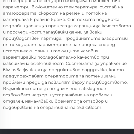
Интегрираните сензори наблюдават множество
параметри, включително температура, състав на
атмосферата, скорост на ремен и поток на
материала в реално време. Системата поддържа
подробни записи за процеса за гаранция за качеството
и проследимост, запазвайки данни за всеки
производствен партида. Продвинатите алгоритми
оптимизират параметрите на процеса според
исторически данни и текущите условия,
гарантирайки последователно качество при
максимална ефективност. Системата за управление
включва функции за предиктивно поддръжка, които
предупреждават операторите за потенциални
проблеми преди да повлияят върху производството.
Възможностите за отдалечено наблюдение
позволяват надзор и устраняване на проблеми
отдалеч, намалявайки времето за отговор и
подобряване на оперативната гъвкавост.