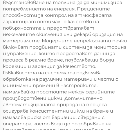
възстановяване на топлина, за да минимизира
потреблението на енергия. Прецисните
способности за контрол на атмосферата
гарантират оптимално качество на
повърхността и предотвратяват
нежеланите окисления или декарбюризация на
материалите. Модерните непрекъснати печки
включват продвинати системи за мониторинг
и управление, които предоставят данни за
процеса в реално време, позволяващи бързи
корекции и гаранция за качеството.
Гъвкавостта на системата позволява
обработка на различни материали и части с
минимални промени в настройките,
намалявайки простоите между серийните
производствени цикли. Допълнително,
автоматизираната природа на процеса
осигурява консистентни цикли на време и
намалява риска от вариации, свързани с
оператора, което води до подобряване на