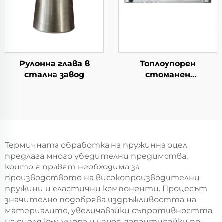
Рулонна глава в
Топлоупорен
стална завод
стоманен
кръстосник
Термичната обработка на пружинна оцел
предлага много убедителни предимства,
които я правят необходима за
производството на високопроизводителни
пружини и еластични компоненти. Процесът
значително подобрява издръжливостта на
материалите, увеличавайки съпротивността
на оцеля към умора и износ, гарантирайки по-