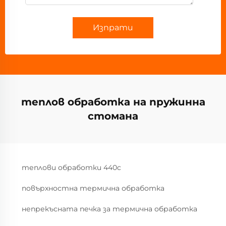
Изпрати
теплов обработка на пружинна
стомана
теплови обработки 440c
повърхностна термична обработка
непрекъсната печка за термична обработка