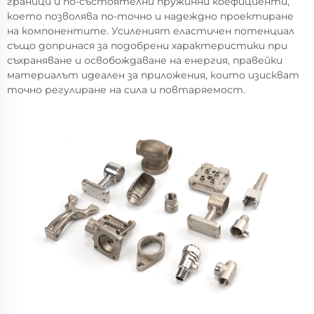
граници и по-състоятелни пружинни коефициенти,
което позволява по-точно и надеждно проектиране
на компонентите. Усиленият еластичен потенциал
също допринася за подобрени характеристики при
съхраняване и освобождаване на енергия, правейки
материалът идеален за приложения, които изискват
точно регулиране на сила и повтаряемост.