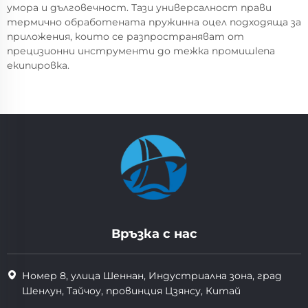
умора и дълговечност. Тази универсалност прави
термично обработената пружинна оцел подходяща за
приложения, които се разпространяват от
прецизионни инструменти до тежка промишlena
екипировка.
Връзка с нас
Номер 8, улица Шеннан, Индустриална зона, град
Шенлун, Тайчоу, провинция Цзянсу, Китай