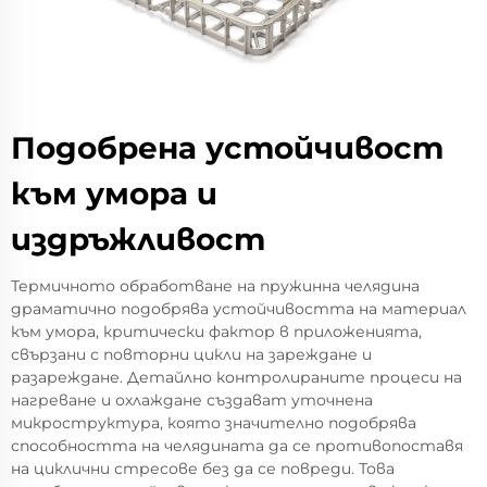
Подобрена устойчивост
към умора и
издръжливост
Термичното обработване на пружинна челядина
драматично подобрява устойчивостта на материал
към умора, критически фактор в приложенията,
свързани с повторни цикли на зареждане и
разареждане. Детайлно контролираните процеси на
нагреване и охлаждане създават уточнена
микроструктура, която значително подобрява
способността на челядината да се противопоставя
на циклични стресове без да се повреди. Това