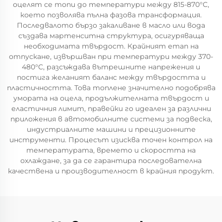
оцелят се топи до температури между 815-870°C,
което позволява пълна фазова трансформация.
Последвалото бързо закаливане в масло или вода
създава мартенситна структура, осигуряваща
необходимата твърдост. Крайният етап на
отпускане, извършван при температури между 370-
480°C, разсъждава вътрешните напрежения и
постига желаният баланс между твърдостта и
пластичността. Това топлене значително подобрява
умората на оцела, продължителната твърдост и
еластичния лимит, правейки го идеален за различни
приложения в автомобилните системи за подвеска,
индустриалните машини и прецизионните
инструменти. Процесът изисква точен контрол на
температурата, времето и скоростта на
охлаждане, за да се гарантира последователна
качествена и производителност в крайния продукт.