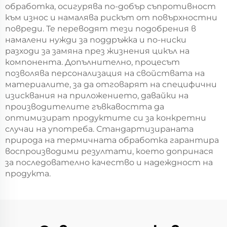
обработка, осигурява по-добър съпротивност
към износ и намалява рискът от повърхностни
повреди. Те переводят тези подобрения в
намалени нужди за поддръжка и по-ниски
разходи за замяна през жизнения цикъл на
компонента. Допълнително, процесът
позволява персонализация на свойствата на
материалите, за да отговарят на специфични
изисквания на приложението, давайки на
производителите гъвкавостта да
оптимизират продуктите си за конкретни
случаи на употреба. Стандартизираната
природа на термичната обработка гарантира
воспроизводими резултати, което допринася
за последователно качество и надеждност на
продукта.