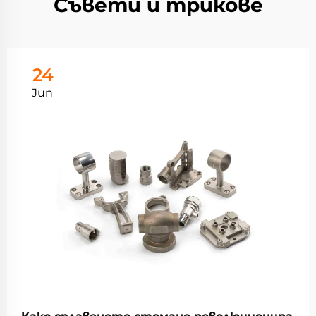
Съвети и трикове
24
Jun