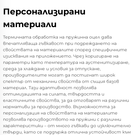
Персонализирани
материали
Термичната обработка на пружинна оцел дава
впечатляваща гъвкавост при подреждането на
свойствата на материалите според специфичните
изисквания на приложението. Чрез коригиране на
параметри като температура на аустенитизиране,
среда за хлаждане и условия за отпускане,
производителите могат да постигнат широк
спектър от механични свойства от същия базов
материал. Тази адаптивност позволява
оптимизацията на силата, твърдостта и
еластичните свойства, за да отговарят на различни
нормативи за производство. Възможността за
персонализация на свойствата на материалите
позволява производството на пружини с различни
характеристики – от много гъвкави до изключително
твърди, като се поддържа отлична устойчивост към