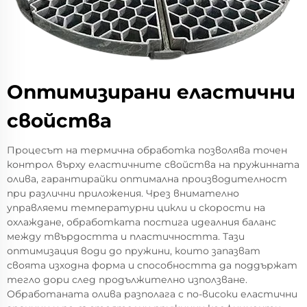
Оптимизирани еластични
свойства
Процесът на термична обработка позволява точен
контрол върху еластичните свойства на пружинната
олива, гарантирайки оптимална производителност
при различни приложения. Чрез внимателно
управляеми температурни цикли и скорости на
охлаждане, обработката постига идеалния баланс
между твърдостта и пластичността. Тази
оптимизация води до пружини, които запазват
своята изходна форма и способността да поддържат
тегло дори след продължително използване.
Обработаната олива разполага с по-високи еластични