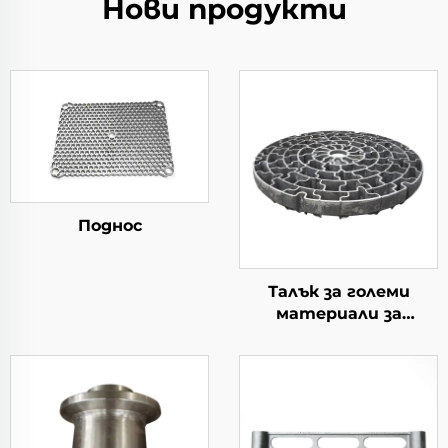
Нови продукти
Поднос
Талък за големи
материали за
употреба в котлите
тип колодезен