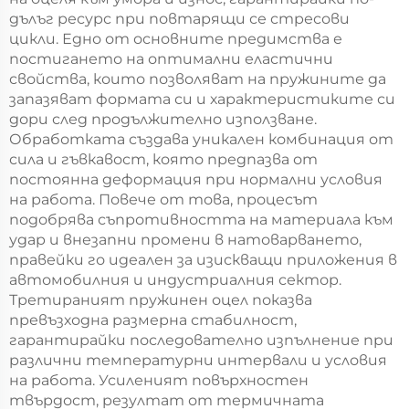
дълъг ресурс при повтарящи се стресови
цикли. Едно от основните предимства е
постигането на оптимални еластични
свойства, които позволяват на пружините да
запазяват формата си и характеристиките си
дори след продължително използване.
Обработката създава уникален комбинация от
сила и гъвкавост, която предпазва от
постоянна деформация при нормални условия
на работа. Повече от това, процесът
подобрява съпротивността на материала към
удар и внезапни промени в натоварването,
правейки го идеален за изискващи приложения в
автомобилния и индустриалния сектор.
Третираният пружинен оцел показва
превъзходна размерна стабилност,
гарантирайки последователно изпълнение при
различни температурни интервали и условия
на работа. Усиленият повърхностен
твърдост, резултат от термичната