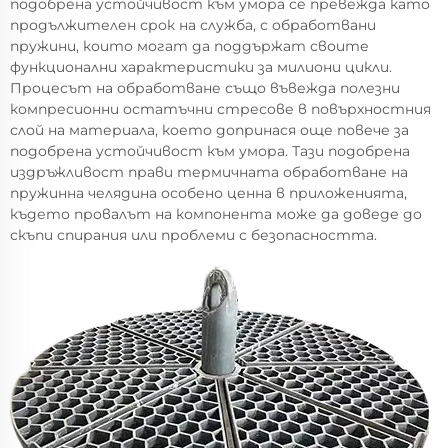
подобрена устойчивост към умора се превежда като
продължителен срок на служба, с обработвани
пружини, които могат да поддържат своите
функционални характеристики за милиони цикли.
Процесът на обработване също въвежда полезни
компресионни остатъчни стресове в повърхностния
слой на материала, което допринася още повече за
подобрена устойчивост към умора. Тази подобрена
издръжливост прави термичната обработване на
пружинна челядина особено ценна в приложенията,
където провалът на компонента може да доведе до
скъпи спирания или проблеми с безопасността.