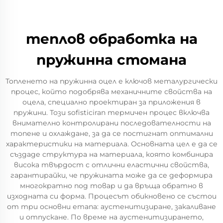
теплов обработка на
пружинна стомана
Топленето на пружинна оцел е ключов металургически
процес, който подобрява механичните свойства на
оцела, специално проектиран за приложения в
пружини. Този sofisticiran термичен процес включва
внимателно контролирани последователности на
топене и охлаждане, за да се постигнат оптимални
характеристики на материалa. Основната цел е да се
създаде структура на материалa, която комбинира
висока твърдост с отлични еластични свойства,
гарантирайки, че пружината може да се деформира
многократно под товар и да връща обратно в
изходната си форма. Процесът обикновено се състои
от три основни етапа: аустенитизиране, закаливане
и отпускане. По време на аустенитизирането,