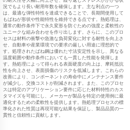
の耐久性を大幅に向上させ、繰り返しストレスがかかる状
況でもより長い耐用年数を確保します。主な利点の一つ
は、最適な弾性特性を達成できることで、長期間使用して
もばねが形状や性能特性を維持できる点です。熱処理は、
通常の動作条件下で永久変形を防ぐための強度と柔軟性の
ユニークな組み合わせを作り出します。さらに、このプロ
セスは材料の衝撃や急激な負荷変化に対する耐性を向上さ
せ、自動車や産業環境での要求の厳しい用途に理想的で
す。処理されたばね鋼は優れた寸法安定性を示し、異なる
温度範囲や動作条件においても一貫した性能を発揮しま
す。熱処理によって得られる表面硬度の向上は、摩耗抵抗
性を向上させ、表面損傷のリスクを低減します。これらの
改善により、コンポーネントの寿命中にメンテナンス要件
が減少し、交換コストが削減されます。また、このプロセ
スは特定のアプリケーション要件に応じた材料特性のカス
タマイズを可能にし、メーカーが製品を特定の使用例に最
適化するための柔軟性を提供します。熱処理プロセスの標
準化された性質は再現可能な結果を保証し、製品品質の一
貫性と信頼性に貢献します。