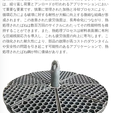
は、繰り返し荷重とアンロードが行われるアプリケーションにおい
て重要な要素です。慎重に管理された加熱と冷却プロセスにより、
循環応力による破壊に対する耐性が大幅に向上する微細な組織が形
成されます。この改善された疲労強度は、長寿命化につながり、熱
処理されたばねは数百万回のサイクルにわたってその性能特性を維
持することができます。また、熱処理プロセスは材料表面層に有利
な圧縮残留応力を導入し、これも疲労強度の向上に寄与します。こ
の強化された耐久性により、部品の故障が高コストのダウンタイム
や安全性の問題を引き起こす可能性のあるアプリケーションで、熱
処理されたばね鋼が特に価値があります。