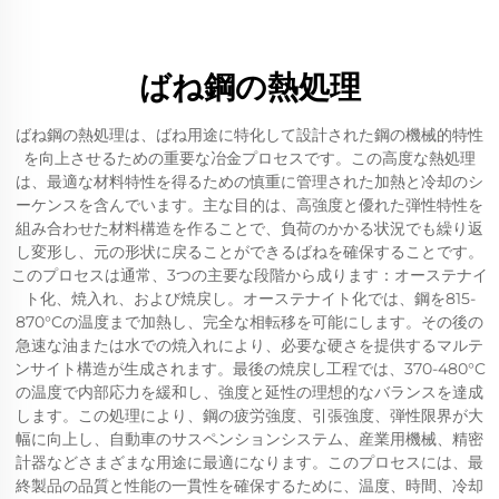
ばね鋼の熱処理
ばね鋼の熱処理は、ばね用途に特化して設計された鋼の機械的特性
を向上させるための重要な冶金プロセスです。この高度な熱処理
は、最適な材料特性を得るための慎重に管理された加熱と冷却のシ
ーケンスを含んでいます。主な目的は、高強度と優れた弾性特性を
組み合わせた材料構造を作ることで、負荷のかかる状況でも繰り返
し変形し、元の形状に戻ることができるばねを確保することです。
このプロセスは通常、3つの主要な段階から成ります：オーステナイ
ト化、焼入れ、および焼戻し。オーステナイト化では、鋼を815-
870°Cの温度まで加熱し、完全な相転移を可能にします。その後の
急速な油または水での焼入れにより、必要な硬さを提供するマルテ
ンサイト構造が生成されます。最後の焼戻し工程では、370-480°C
の温度で内部応力を緩和し、強度と延性の理想的なバランスを達成
します。この処理により、鋼の疲労強度、引張強度、弾性限界が大
幅に向上し、自動車のサスペンションシステム、産業用機械、精密
計器などさまざまな用途に最適になります。このプロセスには、最
終製品の品質と性能の一貫性を確保するために、温度、時間、冷却