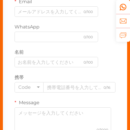
Email
0/100
WhatsApp
0/100
名前
0/100
携帯
Code
0/16
Message
0/1000