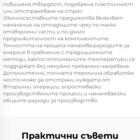
повишена твърдост, подобрена пластичност
или отстраняване на стрес.
Околносъставните предимства включват
намаление на отпадъците чрез по-малко
отхвърлени части и по-дълго
продължителност на компонентите.
Точността на процеса намалява разходите за
енергия в сравнение с традиционните
методи, както оптималните температури се
поддържат без ненужно прекалено нагреване.
Допълнително, точната термична обработка
често може да отстрани нуждата от
вторични операции, опростявайки
производствените процеси и намаляваейки
общите разходи за производство.
Практични съвети