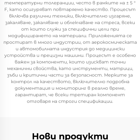
температурни толеранции, често в рамките на ± 5 °
F, като осигуряват повтаряемо качество. Процесът
включва различни техники, включително изгаряне,
закаляване, закаляване и облекчаване на стреса, всеки
от които служи за специфични цели при
модифицирането на материали. Приложенията се
простират в много индустрии, от аерокосмическата
и автомобилната индустрия до медицински
устройства и прецизни машини. Процесът е особено
важен за компоненти, които изискват точни
механични свойства, като инструменти, матрици,
зъби и критични части за безопасност. Мерките за
контрол на качеството, включително подробна
документация и мониторинг в реално време,
гарантират, че всеки третиран компонент
отговаря на строги спецификации.
Нови продукти