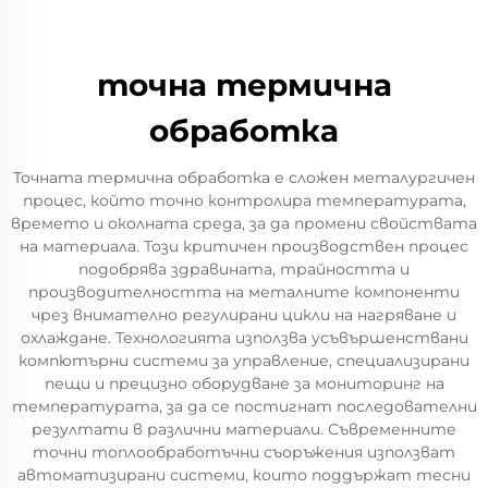
точна термична
обработка
Точната термична обработка е сложен металургичен
процес, който точно контролира температурата,
времето и околната среда, за да промени свойствата
на материала. Този критичен производствен процес
подобрява здравината, трайността и
производителността на металните компоненти
чрез внимателно регулирани цикли на нагряване и
охлаждане. Технологията използва усъвършенствани
компютърни системи за управление, специализирани
пещи и прецизно оборудване за мониторинг на
температурата, за да се постигнат последователни
резултати в различни материали. Съвременните
точни топлообработъчни съоръжения използват
автоматизирани системи, които поддържат тесни