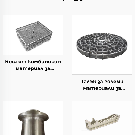
Кош от комбиниран
материал за
термична обработка
Талък за големи
материали за
употреба в котлите
тип колодезен