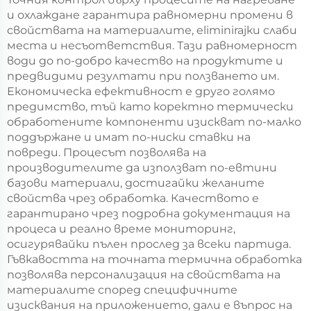
и охлаждане гарантира равномерни промени в
свойствата на материалите, eliminirajки слаби
места и несъответствия. Тази равномерност
води до по-добро качество на продуктите и
предвидими резултати при ползването им.
Економическа ефективност е друго голямо
предимство, тъй като коректно термически
обработените компоненти изискват по-малко
поддържане и имат по-ниски ставки на
повреди. Процесът позволява на
производителите да използват по-евтини
базови материали, достигайки желаните
свойства чрез обработка. Качеството е
гарантирано чрез подробна документация на
процеса и реално време мониторинг,
осигурявайки пълен прослед за всеки партида.
Гъвкавостта на точната термична обработка
позволява персонализация на свойствата на
материалите според специфичните
изисквания на приложението, дали е въпрос на