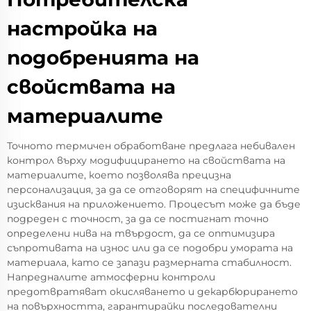
настройка на
подобренията на
свойствата на
материалите
Точното термичен обработване предлага небивален
контрол върху модифицирането на свойствата на
материалите, което позволява прецизна
персонализация, за да се отговорят на специфичните
изисквания на приложението. Процесът може да бъде
подреден с точност, за да се постигнат точно
определени нива на твърдост, да се оптимизира
съпротивата на износ или да се подобри умората на
материала, като се запази размерната стабилност.
Напредналите атмосферни контроли
предотвратяват окисляването и декарбюрирането
на повърхността, гарантирайки последователни