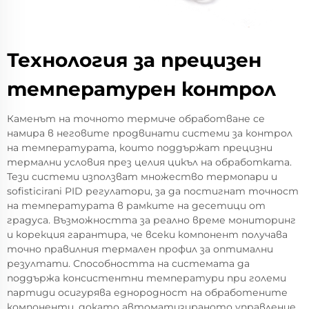
Технология за прецизен
температурен контрол
Каменът на точното термиче обработване се
намира в неговите продвинати системи за контрол
на температурата, които поддържат прецизни
термални условия през целия цикъл на обработката.
Тези системи използват множество термопари и
sofisticirani PID регулатори, за да постигнат точност
на температурата в рамките на десетици от
градуса. Възможността за реално време мониторинг
и корекция гарантира, че всеки компонент получава
точно правилния термален профил за оптимални
резултати. Способността на системата да
поддържа консистентни температури при големи
партиди осигурява еднородност на обработените
компоненти, докато автоматизираното управление