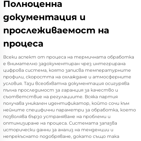
Полноценна
документация и
прослеживаемост на
процеса
Всеки аспект от процеса на термичната обработка
е внимателно задокументиран чрез интегрирана
цифрова система, която записва температурните
профили, скоростта на охлаждане и атмосферните
условия. Тази всеобхватна документация осигурява
пълна проследимост за гаранция за качество и
съответствие на регулациите. Всяка партия
получава уникален идентификатор, който сочи към
нейните специфични параметри за обработка, което
позволява бързо устраняване на проблеми и
оптимизиране на процеса. Системата запазва
исторически данни за анализ на тенденции и
непрекъснато подобряване, докато също така