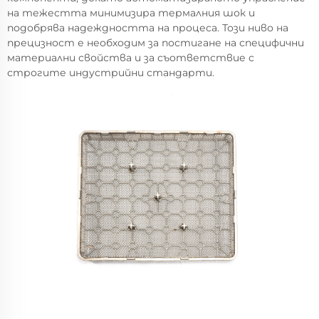
на тежестта минимизира термалния шок и
подобрява надеждността на процеса. Този ниво на
прецизност е необходим за постигане на специфични
материални свойства и за съответствие с
строгите индустрийни стандарти.