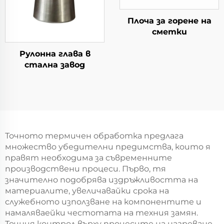
Плоча за горене на
сметки
Рулонна глава в
стална завод
Точното термичен обработка предлага
множество убедителни предимства, които я
правят необходима за съвременните
производствени процеси. Първо, тя
значително подобрява издръжливостта на
материалите, увеличавайки срока на
служебното използване на компонентите и
намаляваейки честотата на техния замян.
Точния контрол върху процесите на нагреване