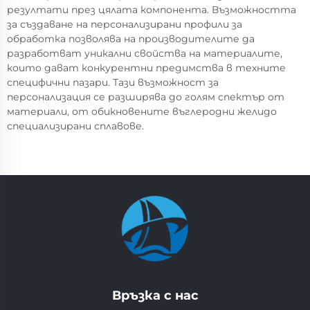
резултати през цялата компонента. Възможността
за създаване на персонализирани профили за
обработка позволява на производителите да
разработват уникални свойства на материалите,
които дават конкурентни предимства в техните
специфични пазари. Тази възможност за
персонализация се разширява до голям спектър от
материали, от обикновените въглеродни желидо
специализирани сплавове.
Връзка с нас