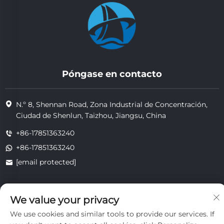
Póngase en contacto
N.º 8, Shennan Road, Zona Industrial de Concentración,
Ciudad de Shenlun, Taizhou, Jiangsu, China
+86-17851363240
+86-17851363240
[email protected]
We value your privacy
Copyright © 2025 Jiangsu Tongzhou Heat Resistant Technology
Co., Ltd. Todos los derechos reservados.
We use cookies and similar tools to provide our services. If
privacidad