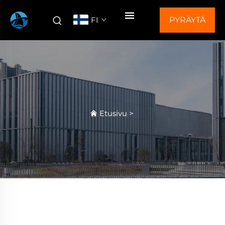
FI
PYRÄYTÄ
TARJOUS
Etusivu
>