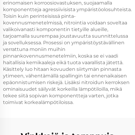
erinomaisen korroosiovastuksen, suojaamalla
komponentteja agressiivisista ympäristöolosuhteista.
Toisin kuin perinteisissä pinta-
kovennusmenetelmissä, nitrointia voidaan soveltaa
valikoivanasti komponentin tietyille alueille,
tarjoamalla suurempaa joustavuutta suunnittelussa
ja sovelluksessa. Prosessi on ympäristöystävällinen
verrattuna moniin muihin
pinnankovennusmenetelmiin, koska se ei vaadi
haitallisia kemikaaleja eikä tuota vaarallista jätettä.
Käsittely luo hitaan kovuuden siirtymän pinnasta
ytimeen, vähentämällä spallingin tai ennenaikaisen
epäonnistumisen riskejä. Lisäksi nitroidun kerroksen
ominaisuudet säilyvät korkeilla lämpötiloilla, mikä
tekee siitä sopivan komponentteja varten, jotka
toimivat korkealämpötiloissa.