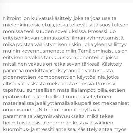
Nitrointi on kuivatuskäsittely, joka tarjoaa useita
mielenkiintoisia etuja, jotka tekevät siitä suosituksen
monissa teollisuuden sovelluksissa. Prosessi luo
erityisen kovan pinnatasoksi ilman kyhmyttämistä,
mikä poistaa vääristymisen riskin, joka yleensä liittyy
muihin kovennusmenetelmiin. Tämä ominaisuus on
erityisen arvokas tarkkuuskomponenteille, joissa
mitallinen vakaus on ratkaisevan tärkeää. Käsittely
parantaa merkittävästi käytännön vastustusta,
pidennettäen komponenttien käyttöeliniä, jotka
altistuvat raskasta mekaanista stressiä. Prosessi
tapahtuu suhteellisen matalilla lämpötiloilla, estäen
epätoivotut rakenteelliset muutokset ytimen
materiaalissa ja säilyttämällä alkuperäiset mekaaniset
ominaisuudet. Nitroidut pinnat näyttävät
paremmalta väsymisvahvuukselta, mikä tekee
hoidetuista osista enemmän kestäviä syklinen
kuormitus- ja stressitilanteissa. Käsittely antaa myös