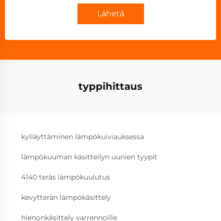
Lähetä
typpihittaus
kylläyttäminen lämpökuiviauksessa
lämpökuuman käsitteilyn uunien tyypit
4140 teräs lämpökuulutus
kevytterän lämpökäsittely
hienonkäsittely varrennoille