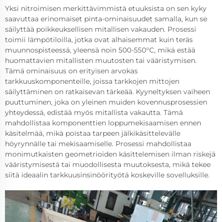
Yksi nitroimisen merkittävimmistä etuuksista on sen kyky
saavuttaa erinomaiset pinta-ominaisuudet samalla, kun se
säilyttää poikkeuksellisen mitallisen vakauden. Prosessi
toimii lämpötiloilla, jotka ovat alhaisemmat kuin teräs
muunnospisteessä, yleensä noin 500-550°C, mikä estää
huomattavien mitallisten muutosten tai vääristymisen.
Tämä ominaisuus on erityisen arvokas
tarkkuuskomponenteille, joissa tarkkojen mittojen
säilyttäminen on ratkaisevan tärkeää. Kyyneltyksen vaiheen
puuttuminen, joka on yleinen muiden kovennusprosessien
yhteydessä, edistää myös mitallista vakautta. Tämä
mahdollistaa komponenttien loppumekisaamisen ennen
käsitelmää, mikä poistaa tarpeen jälkikäsittelevälle
höyrynnälle tai mekisaamiselle. Prosessi mahdollistaa
monimutkaisten geometrioiden käsittelemisen ilman riskejä
vääristymisestä tai muodollisesta muutoksesta, mikä tekee
siitä ideaalin tarkkuusinsinöörityötä koskeville sovelluksille.