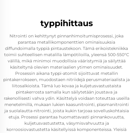
typpihittaus
Nitrointi on kehittynyt pinnanhimoitumisprosessi, joka
parantaa metallikomponenttien ominaisuuksia
diffundoimalla typpiä pintaustekoon. Tämä erikoistekniikka
toimii suhteellisen matalilla lämpötiloilla, yleensä 500-550°C
välillä, mikä minimoi muodollisia vääristymiä ja säilyttää
käsiteltynä olevien materiaalien ytimen ominaisuudet.
Prosessin aikana typpi-atomit sijoittuvat metallin
pintakerrokseen, muodostaen nitriidejä perusmateriaalista ja
liitosalkioista. Tämä luo kovaa ja kuljetusvastustaista
pintakerrosta samalla kun säilytetään joustava ja
rakenollisesti vahva ydin. Käsittelyä voidaan toteuttaa useilla
menetelmillä, mukaan lukien kaasunitrointi, plasmanitrointi
ja suolalautta-nitrointi, joista kukin tarjoaa sovelluskohtaisia
etuja. Prosessi parantaa huomattavasti pinnankovuutta,
kuljetusvastustetta, väsymisvahvuutta ja
korroosiovastustetta käsitellyissä komponenteissa. Yleisiä