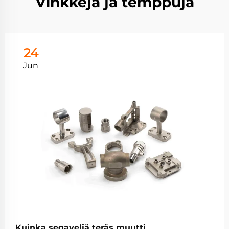
Vinkkejä ja temppuja
24
Jun
Kuinka segaveliä teräs muutti