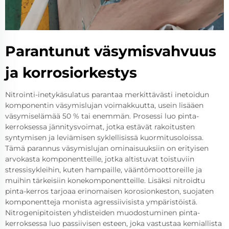
Parantunut väsymisvahvuus
ja korrosiorkestys
Nitrointi-inetykäsulatus parantaa merkittävästi inetoidun
komponentin väsymislujan voimakkuutta, usein lisääen
väsymiselämää 50 % tai enemmän. Prosessi luo pinta-
kerroksessa jännitysvoimat, jotka estävät rakoitusten
syntymisen ja leviämisen syklellisissä kuormitusoloissa.
Tämä parannus väsymislujan ominaisuuksiin on erityisen
arvokasta komponentteille, jotka altistuvat toistuviin
stressisykleihin, kuten hampaille, vääntömoottoreille ja
muihin tärkeisiin konekomponentteille. Lisäksi nitroidtu
pinta-kerros tarjoaa erinomaisen korosionkeston, suojaten
komponentteja monista agressiivisista ympäristöistä.
Nitrogenipitoisten yhdisteiden muodostuminen pinta-
kerroksessa luo passiivisen esteen, joka vastustaa kemiallista