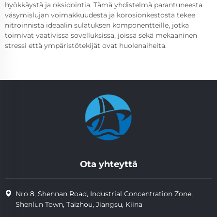
hyökkäystä ja oksidointia. Tämä yhdistelmä parantuneesta
väsymislujan voimakkuudesta ja korosionkestosta tekee
nitroinnista ideaalin sulatuksen komponentteille, jotka
toimivat vaativissa sovelluksissa, joissa sekä mekaaninen
stressi että ympäristötekijät ovat huolenaiheita.
Ota yhteyttä
Nro 8, Shennan Road, Industrial Concentration Zone,
Shenlun Town, Taizhou, Jiangsu, Kiina