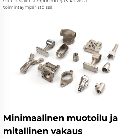
siitä ideaalin komponentteja vaativissa
toimintaympäristöissä.
Minimaalinen muotoilu ja
mitallinen vakaus