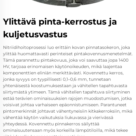
Ylittävä pinta-kerrostus ja
kuljetusvastus
Nitriidihoitoprosessi luo erittäin kovan pinnatasokeron, joka
ylittää huomattavasti perinteiset pintakovennusmenetelmät.
Tämä parannettu pintakovuus, joka voi saavuttaa jopa 1400
HV, tarjoaa erinomaisen käytönoikeuden, mikä laajentaa
komponenttien eliniän merkittävästi. Kovennettu kerros,
jonka syvyys on tyypillisesti 0,1–0,6 mm, tunnetaan
yhtenäisestä koostumuksestaan ja vähitellen tapahtuvasta
siirtymästä ytimeen. Tämä vähitellen tapahtuva siirtyminen
estää terävien ominaisuuksien rajojen muodostumisen, jotka
voisivat johtaa varhaiseen epäonnistumiseen. Parantuneet
pintomerkinnät johtavat vähentyneisiin kitkakerroksiin, mikä
vähentää käytön vaikutuksia liukuvassa ja vierivässä
yhteydessä. Kovennettu pinnakerros säilyttää
ominaisuutensaan myös korkeilla lämpötiloilla, mikä tekee