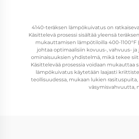
4140-teräksen lämpökuivatus on ratkaiseva
Käsittelevä prosessi sisältää yleensä teräkse
mukauttamisen lämpötiloilla 400-1100°F (
johtaa optimaalisiin kovuus-, vahvuus- j
ominaisuuksien yhdistelmä, mikä tekee siit
Käsittelevää prosessia voidaan mukauttaa s
lämpökuivatus käytetään laajasti kriitti
teollisuudessa, mukaan lukien rasituspuita,
väsymisvahvuutta, m