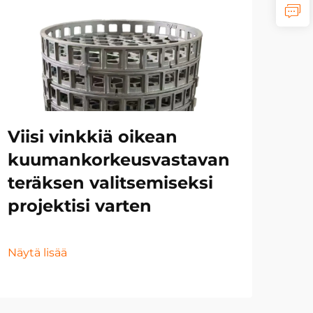
Mo
ym
Ku
te
Viisi vinkkiä oikean
va
kuumankorkeusvastavan
se
teräksen valitsemiseksi
projektisi varten
Näyt
Näytä lisää