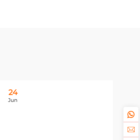
24
2
Jun
Ju