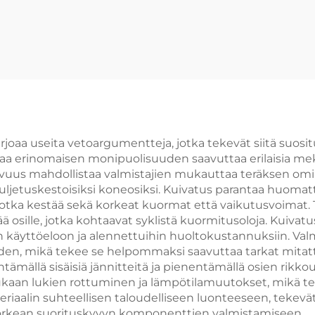
uunille
joaa useita vetoargumentteja, jotka tekevät siitä suosi
taa erinomaisen monipuolisuuden saavuttaa erilaisia mek
uus mahdollistaa valmistajien mukauttaa teräksen omina
ljetuskestoisiksi koneosiksi. Kuivatus parantaa huomat
n, jotka kestää sekä korkeat kuormat että vaikutusvoima
 osille, jotka kohtaavat syklistä kuormitusoloja. Kuivat
 käyttöeloon ja alennettuihin huoltokustannuksiin. Val
en, mikä tekee se helpommaksi saavuttaa tarkat mitattav
ämällä sisäisiä jännitteitä ja pienentämällä osien rikkou
kaan lukien rottuminen ja lämpötilamuutokset, mikä tek
eriaalin suhteellisen taloudelliseen luonteeseen, tekevä
korkean suorituskyvyn komponenttien valmistamiseen.