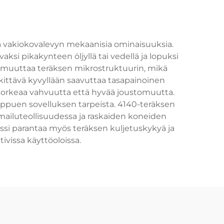
a vakiokovalevyn mekaanisia ominaisuuksia.
ksi pikakynteen öljyllä tai vedellä ja lopuksi
s muuttaa teräksen mikrostruktuurin, mikä
kittävä kyvyllään saavuttaa tasapainoinen
 korkeaa vahvuutta että hyvää joustomuutta.
ippuen sovelluksen tarpeista. 4140-teräksen
mailuteollisuudessa ja raskaiden koneiden
essi parantaa myös teräksen kuljetuskykyä ja
vissa käyttöoloissa.