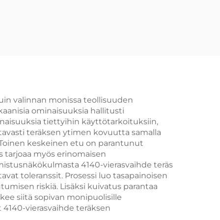
tuin valinnan monissa teollisuuden
aanisia ominaisuuksia hallitusti
isuuksia tiettyihin käyttötarkoituksiin,
tavasti teräksen ytimen kovuutta samalla
t. Toinen keskeinen etu on parantunut
us tarjoaa myös erinomaisen
mistusnäkökulmasta 4140-vierasvaihde teräs
at toleranssit. Prosessi luo tasapainoisen
tumisen riskiä. Lisäksi kuivatus parantaa
ee siitä sopivan monipuolisille
t 4140-vierasvaihde teräksen