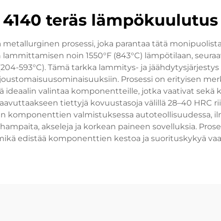
4140 teräs lämpökuulutus
 metallurginen prosessi, joka parantaa tätä monipuolist
n lammittamisen noin 1550°F (843°C) lämpötilaan, seuraava
204-593°C). Tämä tarkka lammitys- ja jäähdytysjärjesty
a joustomaisuusominaisuuksiin. Prosessi on erityisen mer
ä ideaalin valintaa komponentteille, jotka vaativat sekä
aavuttaakseen tiettyjä kovuustasoja välillä 28–40 HRC ri
sten komponenttien valmistuksessa autoteollisuudessa, il
 hampaita, akseleja ja korkean paineen sovelluksia. Pros
ikä edistää komponenttien kestoa ja suorituskykyä vaati