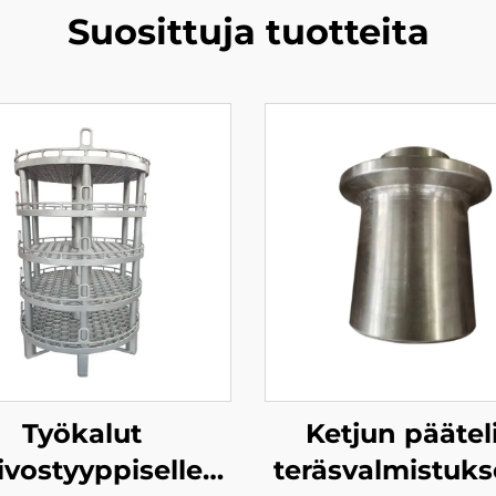
Suosittuja tuotteita
Työkalut
Ketjun pääteli
ivostyyppiselle
teräsvalmistuks