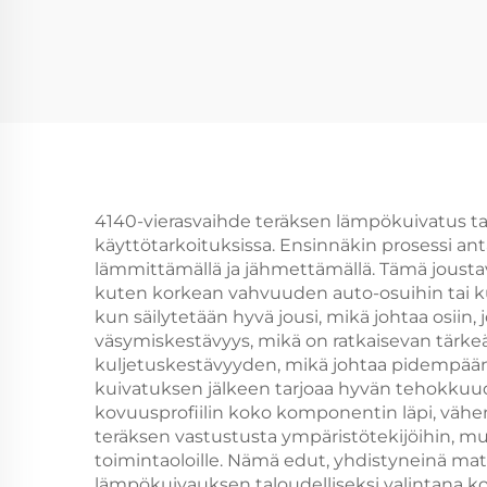
4140-vierasvaihde teräksen lämpökuivatus tar
käyttötarkoituksissa. Ensinnäkin prosessi an
lämmittämällä ja jähmettämällä. Tämä joustav
kuten korkean vahvuuden auto-osuihin tai ku
kun säilytetään hyvä jousi, mikä johtaa osii
väsymiskestävyys, mikä on ratkaisevan tärkeää
kuljetuskestävyyden, mikä johtaa pidempään
kuivatuksen jälkeen tarjoaa hyvän tehokkuud
kovuusprofiilin koko komponentin läpi, vähent
teräksen vastustusta ympäristötekijöihin, mu
toimintaoloille. Nämä edut, yhdistyneinä mat
lämpökuivauksen taloudelliseksi valintana 