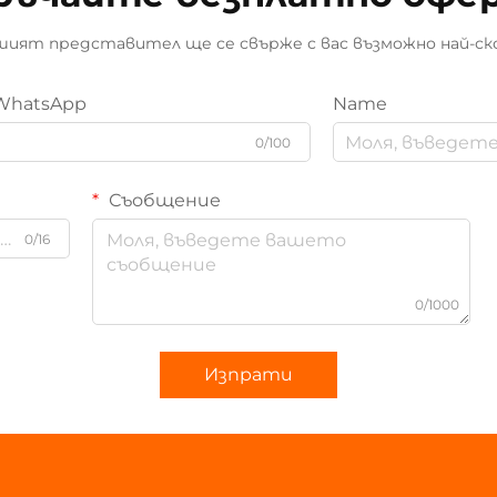
ият представител ще се свърже с вас възможно най-ск
WhatsApp
Name
0/100
Съобщение
0/16
0/1000
Изпрати