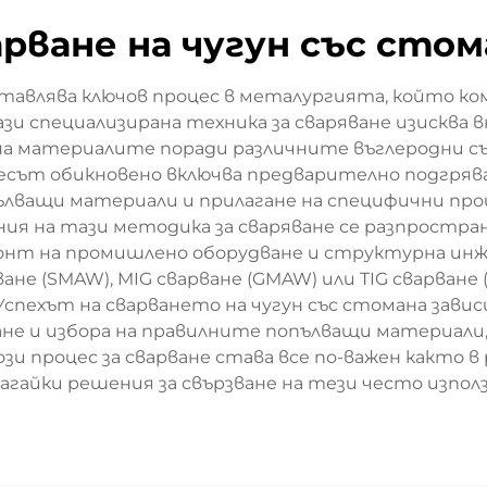
арване на чугун със стом
тавлява ключов процес в металургията, който ко
Тази специализирана техника за сваряване изискв
а материалите поради различните въглеродни съ
есът обикновено включва предварително подгряван
лващи материали и прилагане на специфични процед
ия на тази методика за сваряване се разпростра
нт на промишлено оборудване и структурна инжен
ане (SMAW), MIG сварване (GMAW) или TIG сварване 
спехът на сварването на чугун със стомана зави
ане и избора на правилните попълващи материали, 
ози процес за сварване става все по-важен както
лагайки решения за свързване на тези често изпо