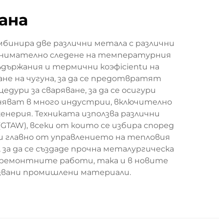
ана
мбинира две различни метала с различни
а внимателно следене на температурния
държания и термични коэфicientи на
е на чугуна, за да се предотвратят
ури за сваряване, за да се осигури
няват в много индустрии, включително
ерия. Техниката използва различни
(GTAW), всеки от които се избира според
си главно от управлението на тепловия
за да се създаде прочна металургическа
 в ремонтните работи, така и в новите
лзвани промишлени материали.