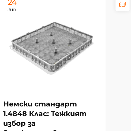
24
2
Jun
Ju
Немски стандарт
Пе
1.4848 Клас: Тежкият
на
избор за
то