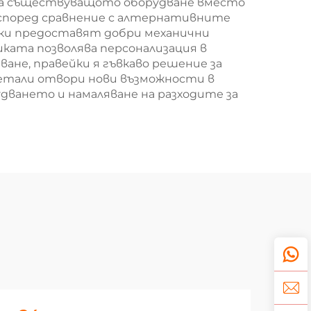
на съществуващото оборудване вместо
 според сравнение с алтернативните
арки предоставят добри механични
ката позволява персонализация в
не, правейки я гъвкаво решение за
етали отвори нови възможности в
ването и намаляване на разходите за