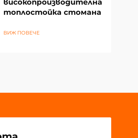
високопроизводителна
за
топлостойка стомана
ВИЖ
ВИЖ ПОВЕЧЕ
рта