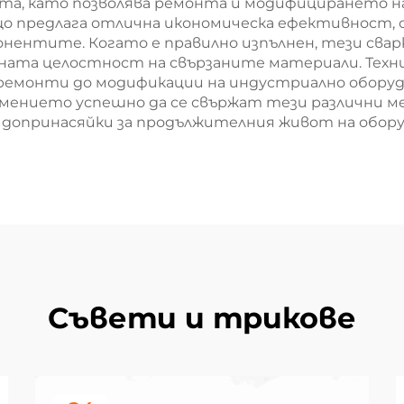
тта, като позволява ремонта и модифицирането 
ъщо предлага отлична икономическа ефективност,
понентите. Когато е правилно изпълнен, тези св
ната целостност на свързаните материали. Техни
емонти до модификации на индустриално оборудва
мението успешно да се свържат тези различни м
допринасяйки за продължителния живот на оборуд
Съвети и трикове