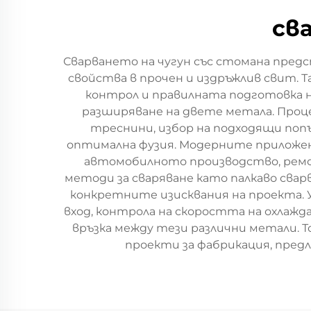
св
Сварването на чугун със стомана предс
свойства в прочен и издръжлив свит. 
контрол и правилната подготовка н
разширяване на двете метала. Проц
треснини, избор на подходящи попъ
оптимална фузия. Модерните приложен
автомобилното производство, ремо
методи за сваряване като палкаво сварв
конкретните изисквания на проекта. У
вход, контрола на скоростта на охлажд
връзка между тези различни метали. Т
проекти за фабрикация, пред