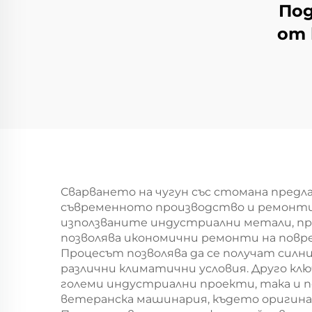
По
от 
Сварването на чугун със стомана предла
съвременното производство и ремонти.
използваните индустриални метали, пре
позволява икономични ремонти на повред
Процесът позволява да се получат силн
различни климатични условия. Друго к
големи индустриални проекти, така и п
ветеранска машинария, където оригина