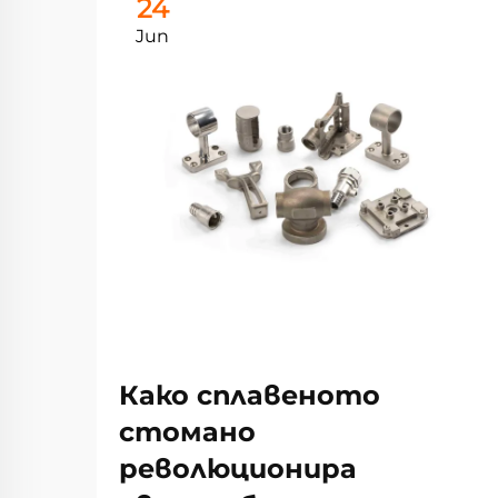
24
Jun
Како сплавеното
стомано
революционира