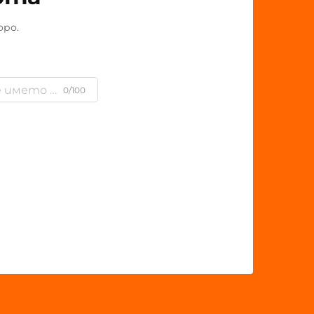
оро.
0/100