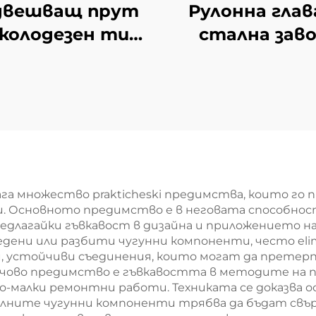
двешващ прут
Рулонна глав
колодезен тип
стална зав
котел
га множество prakticheski предимства, които го 
 Основното предимство е в неговата способност
длагайки гъвкавост в дизайна и приложението на
ени или разбити чугунни компоненти, често elimi
и, устойчиви съединения, които могат да претер
лючово предимство е гъвкавостта в методите на 
о-малки ремонтни работи. Техниката се доказва 
лните чугунни компоненти трябва да бъдат свъ