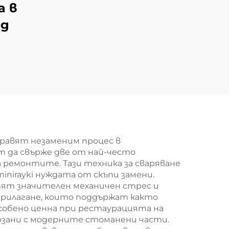
а в
од
правят незаменим процес в
 да свърже две от най-често
 ремонтите. Тази техника за сваряване
nirayki нуждата от скъпи замени.
пят значителен механичен стрес и
прилагане, които поддържат както
особено ценна при рестаурацията на
рзани с модерните стоманени части.