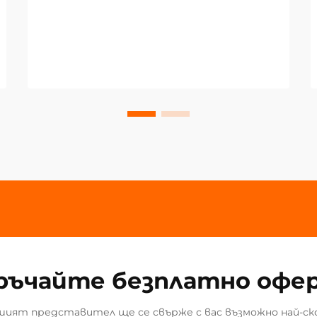
ръчайте безплатно офе
ият представител ще се свърже с вас възможно най-ск