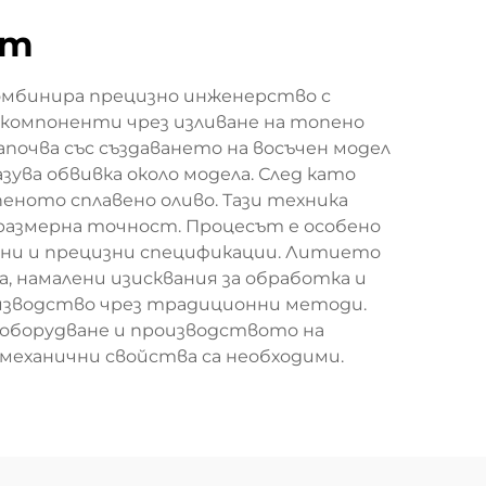
ат
 комбинира прецизно инженерство с
 компоненти чрез изливане на топено
апочва със създаването на восъчен модел
зува обвивка около модела. След като
еното сплавено оливо. Тази техника
размерна точност. Процесът е особено
ени и прецизни спецификации. Литието
 намалени изисквания за обработка и
оизводство чрез традиционни методи.
 оборудване и производството на
еханични свойства са необходими.