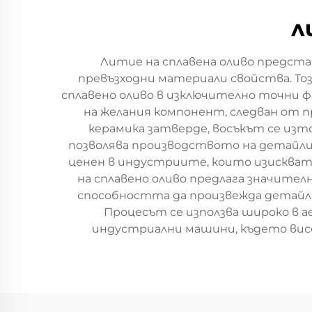
л
Литие на сплавена оливо представ
превъзходни материали свойства. То
сплавено оливо в изключително точни фо
на желания компонент, следван от пр
керамика затверде, восъкът се изт
позволява производството на детайли
ценен в индустриите, които изискват
на сплавено оливо предлага значите
способността да произвежда детайли
Процесът се използва широко в 
индустриални машини, където вис