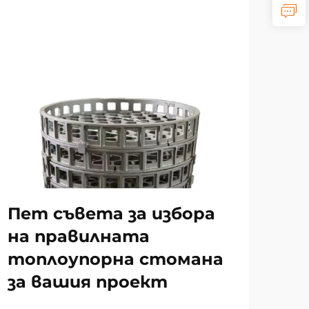
Ра
на
за
то
Пет съвета за избора
и 
на правилната
топлоупорна стомана
за вашия проект
ВИЖ