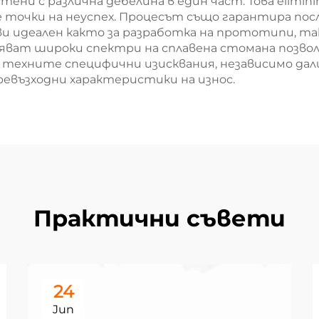
стени с различна дебелина в един част. Това elim
точки на неуспех. Процесът също гарантира пос
и идеален както за разработка на прототипи, так
няват широки спектри на сплавена стомана позво
 техните специфични изисквания, независимо дал
евъзходни характеристики на износ.
Практични съвети
24
Jun