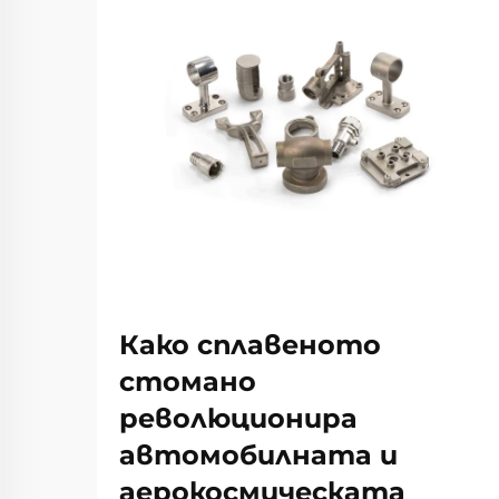
Како сплавеното
стомано
революционира
автомобилната и
аерокосмическата