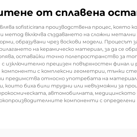
итене от сплавена ост
лява sofisticirana производствена процес, която
зи метод включва създаването на сложни метални
рми, образувани чрез воскови модели. Процесът з
илагането на керамическо материал, за да се обра
опява, оставайки точно полепространство за топ
 с изключително прецизен повърхностен финал и 
 компоненти с комплексни геометрии, тънки ст
лни предимства относно употребата на материала,
, които биха били трудни или невъзможни за пр
аерокосмическата, автомобилната, медицинското
окопроизводителните компоненти с определени м