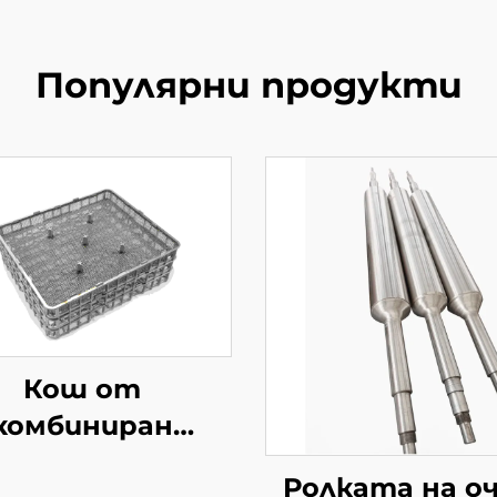
Популярни продукти
Кош от
комбиниран
материал за
Ролката на о