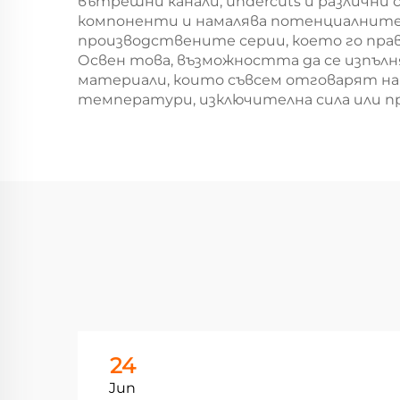
вътрешни канали, undercuts и различни 
компоненти и намалява потенциалните 
производствените серии, което го прав
Освен това, възможността да се изпъл
материали, които съвсем отговарят на
температури, изключителна сила или пр
24
Jun