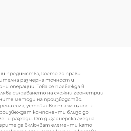
ни предимства, което го прави
ючителна размерна точност и
ни операции. Това се превежда в
олява създаването на сложни геометрии
нните методи на производство.
ена сила, устойчивост към износ и
 произвеждат компоненти близо до
ни разходи. От дизайнерска гледна
женерите да включват елементи като