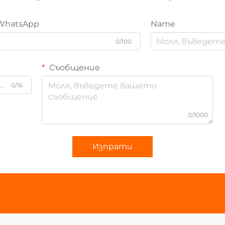
WhatsApp
Name
0/100
Съобщение
0/16
0/1000
Изпрати