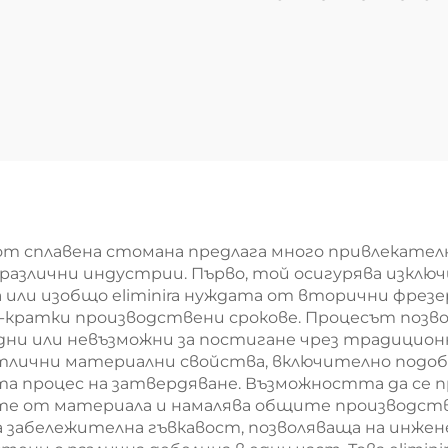
термична
обработка
g от сплавена стомана предлага много привлекател
различни индустрии. Първо, той осигурява изкл
или изобщо eliminira нуждата от вторични фрезер
о-кратки производствени срокове. Процесът позв
удни или невъзможни за постигане чрез традицио
лични материални свойства, включително подобр
та процес на затвердяване. Възможността да се
 от материала и намалява общите производстве
лага забележителна гъвкавост, позволяваща на ин