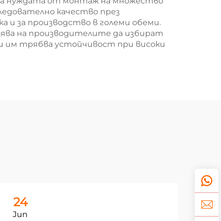
inira нуждата от монтаж на множество
ледователно качество през
а и за производство в големи обеми.
лява на производителите да избират
и им трябва устойчивост при високи
24
2
Jun
Ju