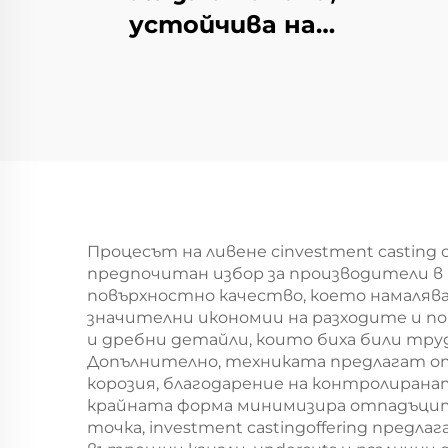
устойчива на
топлина
Процесът на ливене сinvestment castin
предпочитан избор за производители в 
повърхностно качество, което намалява 
значителни икономии на разходите и п
и дребни детайли, които биха били тр
Допълнително, техниката предлагат от
корозия, благодарение на контролирана
крайната форма минимизира отпадъците
точка, investment castingoffering пред