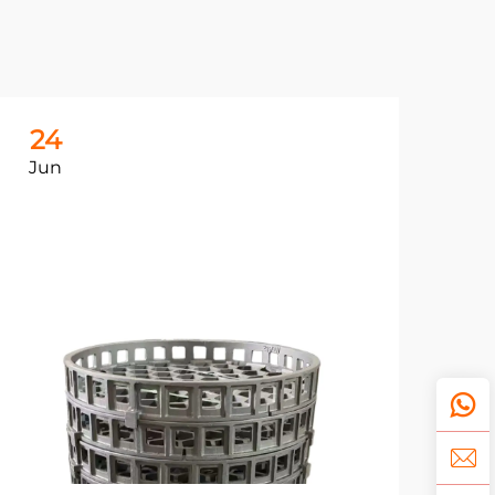
24
2
Jun
Ju
鋳
の