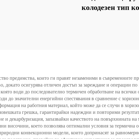
колодезен тип к
ство предимства, които ги правят незаменими в съвременните п
о, докато осигурява отличен достъп за зареждане и операции по
 която води до последователно термичен обработване на всички
оди до значителни енергийни спестявания в сравнение с хоризон
еформация на работния материал, който може да се случи в хори
човешката грешка, гарантирайки надеждни и повторими резултат
е и декарбуризация, запазвайки качеството на повърхнината на 
чни височини, което позволява оптимални условия за термична о
природни конвекционни модели, които допринасят за равномерно