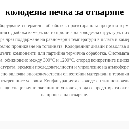
колодезна печка за отваряне
 оборудване за термична обработка, проектирано за прецизно тер
ия с дълбока камера, която прилича на колодезна структура, по
а чрез поддържане на равномерни температури в цялата ѝ каме
ателно проникване на топлината. Колодезният дизайн позволява 
а дълги компоненти или партийна термична обработка. Системата
та, обикновено между 300°C и 1200°C, според конкретните изиск
атурата, времеви последователности и управление на атмосфера
ено включва висококачествени огнестойки материали и термична
 вътрешните условия. Конфигурацията с колодезен тип позволяв
скващи специфични околнинни условия, за да се предотврати ок
на процеса на отваряне.