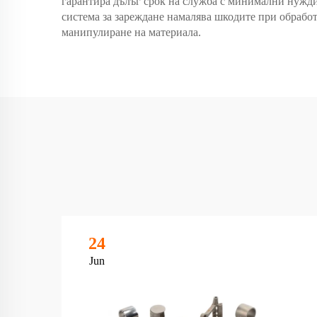
гарантира дълъг срок на служба с минимални нужди
система за зареждане намалява шкодите при обрабо
манипулиране на материала.
24
Jun