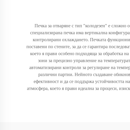
Печка за отваряне с тип "колодезен" е сложно
специализирана печка има вертикална конфигурац
контролирани охлаждането. Печката функционир
поставени по стените, за да се гарантира последов
което я прави особено подходяща за обработка н
зони за прецизно управление на температура
автоматизирани контроли за регулиране на темпер
различни партии. Нейното създаване обикнов
ефективност и да се поддържа устойчивостта на
атмосфера, което я прави идеална за процеси, изи