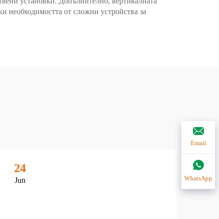
твени установки. Допълнително, вертикалната
ки необходимостта от сложни устройства за
Email
24
2
WhatsApp
Jun
Ju