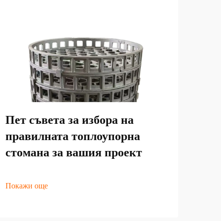
Раз
отл
про
сто
Пет съвета за избора на
пр
правилната топлоупорна
стомана за вашия проект
Пока
Покажи още