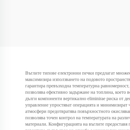
Въглите типове електронни печки предлагат множе
максимизира използването на подовото пространств
гарантира превъзходна температурна равномерност,
позволява ефективно задържане на топлина, което в
дълги компоненти вертикално eliminirae риска от д
управление упростяват операцията и минимизират 
атмосфери предотвратява повърхностното окисляван
позволява точен контрол на температурата на разли
материали. Конфигурацията на въглите предоставя 