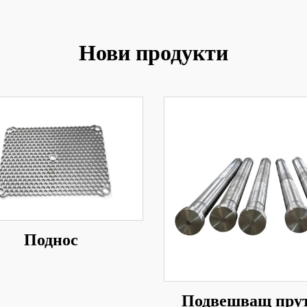
Нови продукти
Поднос
Подвешващ прут