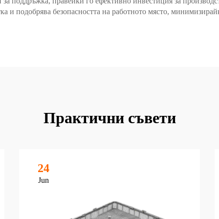
 за поддръжка, правейки го ефективно инвестиция за производс
тка и подобрява безопасността на работното място, минимизирай
Практични съвети
24
Jun