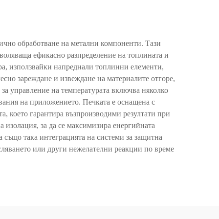
мично обработване на метални компоненти. Тази
зволяваща ефикасно разпределение на топлината и
ра, използвайки напреднали топлинни елементи,
лесно зареждане и извеждане на материалите отгоре,
 за управление на температурата включва няколко
вания на приложението. Печката е оснащена с
та, което гарантира възпроизводими резултати при
 изолация, за да се максимизира енергийната
а също така интеграцията на системи за защитна
исляването или други нежелателни реакции по време