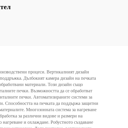
отел
роизводствени процеси. Вертикалният дизайн
 поддръжка. Дълбокият камера дизайн на печката
 обработвани материали. Този дизайн също
талните печки. Възможността да се обработват
зонталните печки. Автоматизираните системи за
и. Способността на печката да поддържа защитни
материалите. Многозонната система за нагреване
бработка за различни видове и размери на
 нагреване и охлаждане. Робустното създаване