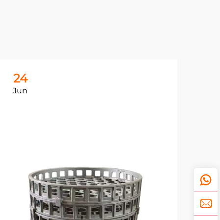
24
2
Jun
Ju
鋳
の