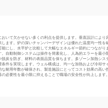
において欠かせない多くの利点を提供します。垂直設計により
供します。炉の深いチャンバーデザインは優れた温度均一性を
可能にし、水平炉と比較して大幅なエネルギー節約につながり
す。自動制御システムは操作を簡素化し、人為的エラーを最小
や脱炭を防ぎ、材料の表面品質を保ちます。多ゾーン加熱シス
理条件を実現します。ウェル構成は、均一な加熱および冷却サ
的な耐用年数が確保され、製造施設にとってコスト効果の高い
器の必要性を最小限に抑えることで職場の安全性が向上します