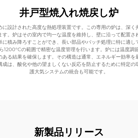
井戸型焼入れ焼戻し炉
めに設計された高度な熱処理装置です。この専用の炉は、深く
ます。炉はその室内で均一な温度を維持し、壁に沿って配置さ
単に積み降ろすことができ、長い部品やバッチ処理に特に適し
から1200°Cの範囲で精密な温度管理を行います。炉には温度
のある結果を確保します。その構造は通常、エネルギー効率を
構成は、酸化や他の望ましくない反応を防止するために特定の
護大気システムの統合も可能です。
新製品リリース