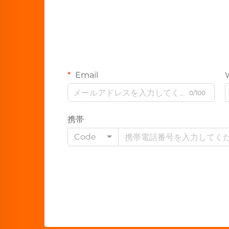
Email
0/100
携帯
Code