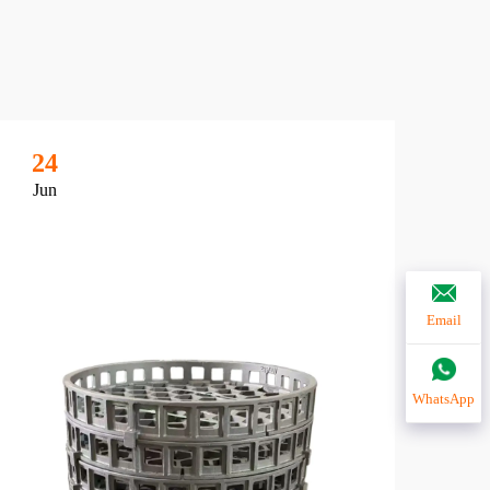
24
2
Jun
Ju
Email
WhatsApp
鋳
の