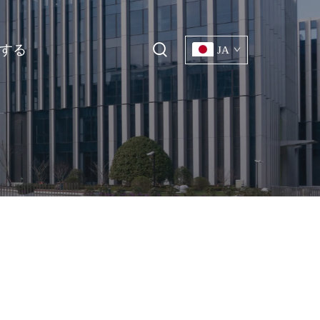
する
JA