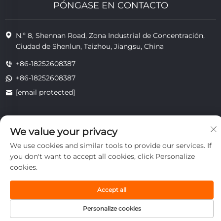
PÓNGASE EN CONTACTO
N.º 8, Shennan Road, Zona Industrial de Concentración,
Ciudad de Shenlun, Taizhou, Jiangsu, China
+86-18252608387
+86-18252608387
[email protected]
Copyright © 2025 Jiangsu Tongzhou Heat Resistant Technology
We value your privacy
Co., Ltd. Todos los derechos reservados.
We use cookies and similar tools to provide our services. If
privacidad
you don't want to accept all cookies, click Personalize
cookies.
Accept all
Personalize cookies