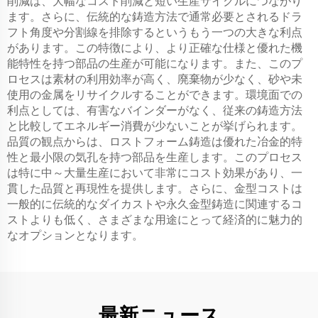
削減は、大幅なコスト削減と短い生産サイクルにつながり
ます。さらに、伝統的な鋳造方法で通常必要とされるドラ
フト角度や分割線を排除するというもう一つの大きな利点
があります。この特徴により、より正確な仕様と優れた機
能特性を持つ部品の生産が可能になります。また、このプ
ロセスは素材の利用効率が高く、廃棄物が少なく、砂や未
使用の金属をリサイクルすることができます。環境面での
利点としては、有害なバインダーがなく、従来の鋳造方法
と比較してエネルギー消費が少ないことが挙げられます。
品質の観点からは、ロストフォーム鋳造は優れた冶金的特
性と最小限の気孔を持つ部品を生産します。このプロセス
は特に中～大量生産において非常にコスト効果があり、一
貫した品質と再現性を提供します。さらに、金型コストは
一般的に伝統的なダイカストや永久金型鋳造に関連するコ
ストよりも低く、さまざまな用途にとって経済的に魅力的
なオプションとなります。
最新ニュース