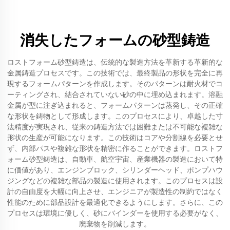
消失したフォームの砂型鋳造
ロストフォーム砂型鋳造は、伝統的な製造方法を革新する革新的な
金属鋳造プロセスです。この技術では、最終製品の形状を完全に再
現するフォームパターンを作成します。そのパターンは耐火材でコ
ーティングされ、結合されていない砂の中に埋め込まれます。溶融
金属が型に注ぎ込まれると、フォームパターンは蒸発し、その正確
な形状を鋳物として形成します。このプロセスにより、卓越した寸
法精度が実現され、従来の鋳造方法では困難または不可能な複雑な
形状の生産が可能になります。この技術はコアや分割線を必要とせ
ず、内部パスや複雑な形状を精密に作ることができます。ロストフ
ォーム砂型鋳造は、自動車、航空宇宙、産業機器の製造において特
に価値があり、エンジンブロック、シリンダーヘッド、ポンプハウ
ジングなどの複雑な部品の製造に使用されます。このプロセスは設
計の自由度を大幅に向上させ、エンジニアが製造性の制約ではなく
性能のために部品設計を最適化できるようにします。さらに、この
プロセスは環境に優しく、砂にバインダーを使用する必要がなく、
廃棄物を削減します。