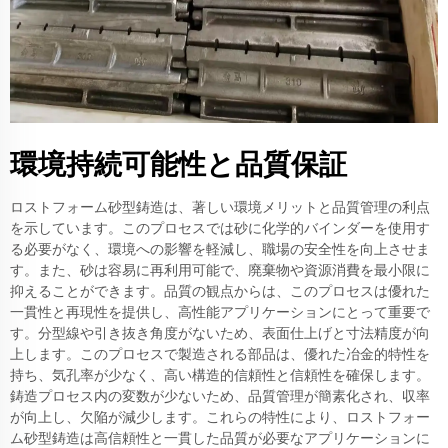
環境持続可能性と品質保証
ロストフォーム砂型鋳造は、著しい環境メリットと品質管理の利点
を示しています。このプロセスでは砂に化学的バインダーを使用す
る必要がなく、環境への影響を軽減し、職場の安全性を向上させま
す。また、砂は容易に再利用可能で、廃棄物や資源消費を最小限に
抑えることができます。品質の観点からは、このプロセスは優れた
一貫性と再現性を提供し、高性能アプリケーションにとって重要で
す。分型線や引き抜き角度がないため、表面仕上げと寸法精度が向
上します。このプロセスで製造される部品は、優れた冶金的特性を
持ち、気孔率が少なく、高い構造的信頼性と信頼性を確保します。
鋳造プロセス内の変数が少ないため、品質管理が簡素化され、収率
が向上し、欠陥が減少します。これらの特性により、ロストフォー
ム砂型鋳造は高信頼性と一貫した品質が必要なアプリケーションに